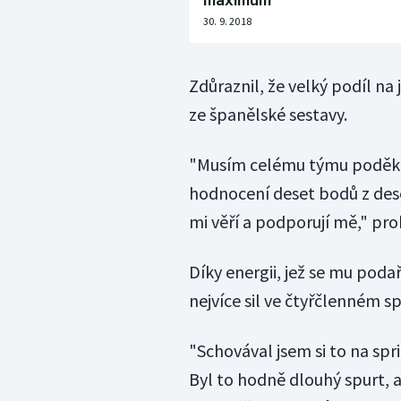
maximum
30. 9. 2018
Zdůraznil, že velký podíl na
ze španělské sestavy.
"Musím celému týmu poděkova
hodnocení deset bodů z deseti
mi věří a podporují mě," pro
Díky energii, jež se mu pod
nejvíce sil ve čtyřčlenném s
"Schovával jsem si to na spri
Byl to hodně dlouhý spurt, 