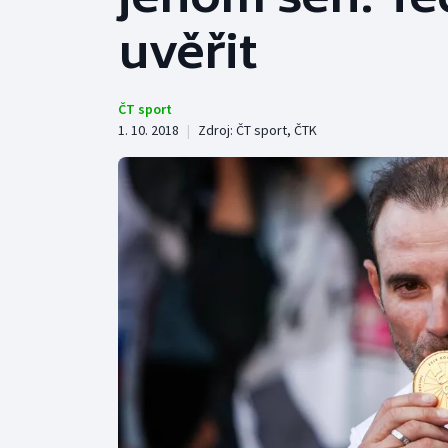
Curling
uvěřit
Dostihy
Florbal
ČT sport
1. 10. 2018
|
Zdroj:
ČT sport
,
ČTK
Futsal
Golf
Gymnastika