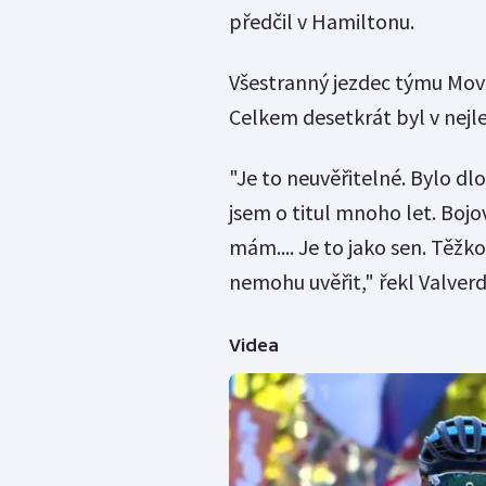
předčil v Hamiltonu.
Všestranný jezdec týmu Movis
Celkem desetkrát byl v nejle
"Je to neuvěřitelné. Bylo d
jsem o titul mnoho let. Bojo
mám.... Je to jako sen. Těžk
nemohu uvěřit," řekl Valverd
Videa