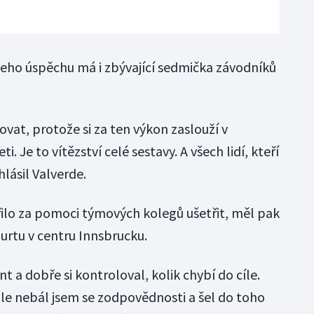
 jeho úspěchu má i zbývající sedmička závodníků
t, protože si za ten výkon zaslouží v
. Je to vítězství celé sestavy. A všech lidí, kteří
hlásil Valverde.
ařilo za pomoci týmových kolegů ušetřit, měl pak
purtu v centru Innsbrucku.
nt a dobře si kontroloval, kolik chybí do cíle.
ale nebál jsem se zodpovědnosti a šel do toho