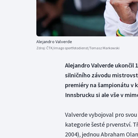
Alejandro Valverde
Zdroj:
ČTK/imago sportfotodienst/Tomasz Markowski
Alejandro Valverde ukončil 1
silničního závodu mistrovstv
premiéry na šampionátu v k
Innsbrucku si ale vše v mi
Valverde vybojoval pro svo
kategorie šesté prvenství. Tř
2004), jednou Abraham Olano