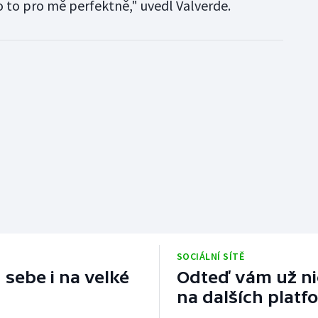
to pro mě perfektně," uvedl Valverde.
SOCIÁLNÍ SÍTĚ
 sebe i na velké
Odteď vám už nic
na dalších platf