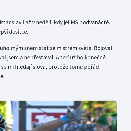
tar slavil až v neděli, kdy jel MS podvanácté.
pší desítce.
louho mým snem stát se mistrem světa. Bojoval
val jsem a nepřestával. A teď už ho konečně
o se mi hledají slova, protože tomu pořád
e.