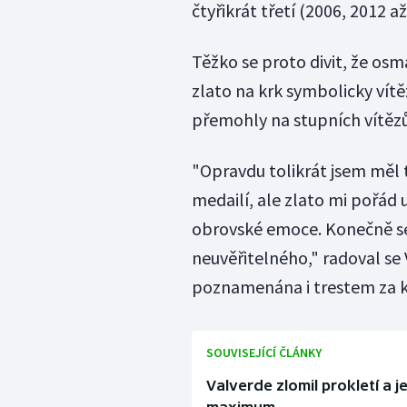
čtyřikrát třetí (2006, 2012 až
Těžko se proto divit, že osm
zlato na krk symbolicky vít
přemohly na stupních vítězů 
"Opravdu tolikrát jsem měl 
medailí, ale zlato mi pořád 
obrovské emoce. Konečně se m
neuvěřitelného," radoval se 
poznamenána i trestem za kr
SOUVISEJÍCÍ ČLÁNKY
Valverde zlomil prokletí a 