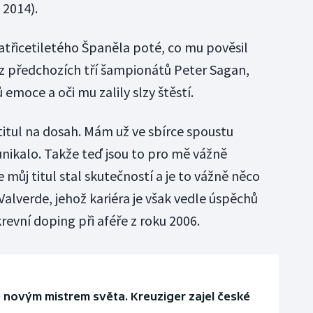
 2014).
atřicetiletého Španěla poté, co mu pověsil
ěz předchozích tří šampionátů Peter Sagan,
emoce a oči mu zalily slzy štěstí.
titul na dosah. Mám už ve sbírce spoustu
unikalo. Takže teď jsou to pro mě vážně
ůj titul stal skutečností a je to vážně něco
Valverde, jehož kariéra je však vedle úspěchů
evní doping při aféře z roku 2006.
je novým mistrem světa. Kreuziger zajel české