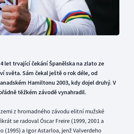
4 let trvající čekání Španělska na zlato ze
í světa. Sám čekal ještě o rok déle, od
anadském Hamiltonu 2003, kdy dojel druhý. V
mořádně těžkém závodě vynahradil.
u zemi z hromadného závodu elitní mužské
ikrát se radoval Óscar Freire (1999, 2001 a
 (1995) a Igor Astarloa, jenž Valverdeho