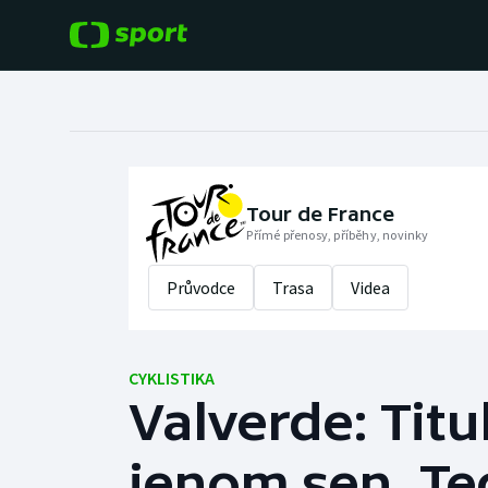
POPULÁRNÍ
DALŠÍ SPORTY
Fotbal
Americký fotbal
Hokej
Baseball a softbal
Tour de France
Přímé přenosy, příběhy, novinky
Tenis
Basketbal
Průvodce
Trasa
Videa
Atletika
Biatlon
Cyklistika
CYKLISTIKA
Boby a skeleton
Valverde: Titu
Box
jenom sen. T