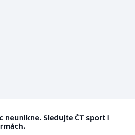
 neunikne. Sledujte ČT sport i
ormách.