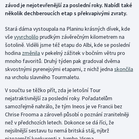
závod je nejotevřenější za poslední roky. Nabídl také
několik dechberoucích etap s překvapivými zvraty.
Gymnastika
Stará dáma vystoupala na Planinu krásných dívek, kde
Házená
vše
vyvrcholilo
prudkým závěrečným kilometrem na
Jezdectví
šotolině. Viděli jsme též etapu do Albi, kde se poslední
hodina
změnila
v pekelný zážitek v bočním větru pro
Judo
mnoho favoritů. Druhý týden pak gradoval dvěma
skvostnými pyrenejsými etapami, z nichž jedna
skončila
Krasobruslení
na vrcholu slavného Tourmaletu.
Lezení
V součtu se těžko přít, zda je letošní Tour
nejatraktivnější za poslední roky. Pořadatelům
Lyže a snowboard
samozřejmě nahrálo, že tým Ineos je ve Francii bez
Chrise Frooma a zároveň působí o poznání zranitelněji
Moderní pětiboj
než v předchozích letech. Dokonce se dá říci, že
nejsilnější sestavu tu nemá britská stáj, nýbrž
Motorsport
nizozemští konkurenti z Jumbo-Visma.