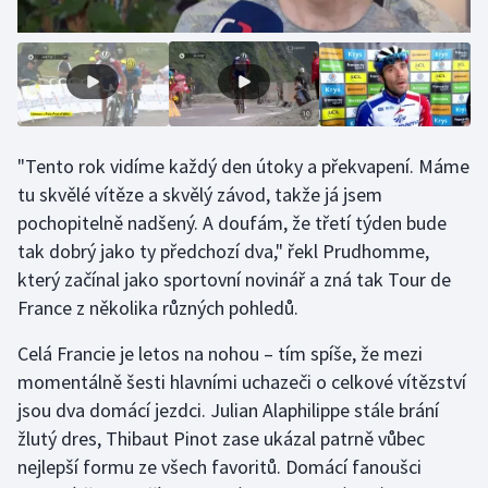
Stolní tenis
Triatlon
Veslování
"Tento rok vidíme každý den útoky a překvapení. Máme
Vodní slalom
tu skvělé vítěze a skvělý závod, takže já jsem
pochopitelně nadšený. A doufám, že třetí týden bude
Volejbal
tak dobrý jako ty předchozí dva," řekl Prudhomme,
Ostatní
který začínal jako sportovní novinář a zná tak Tour de
France z několika různých pohledů.
Celá Francie je letos na nohou – tím spíše, že mezi
momentálně šesti hlavními uchazeči o celkové vítězství
jsou dva domácí jezdci. Julian Alaphilippe stále brání
žlutý dres, Thibaut Pinot zase ukázal patrně vůbec
nejlepší formu ze všech favoritů. Domácí fanoušci