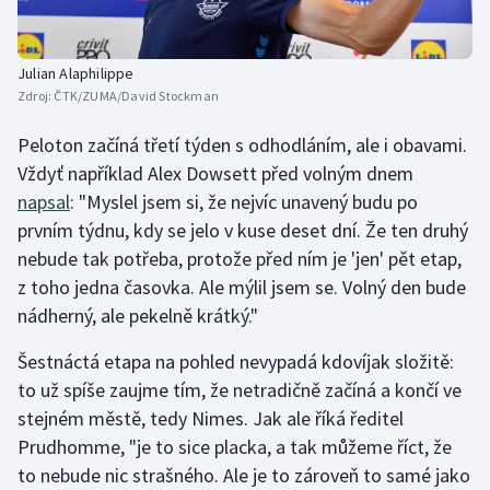
Julian Alaphilippe
Zdroj:
ČTK/ZUMA/David Stockman
Peloton začíná třetí týden s odhodláním, ale i obavami.
Vždyť například Alex Dowsett před volným dnem
napsal
: "Myslel jsem si, že nejvíc unavený budu po
prvním týdnu, kdy se jelo v kuse deset dní. Že ten druhý
nebude tak potřeba, protože před ním je 'jen' pět etap,
z toho jedna časovka. Ale mýlil jsem se. Volný den bude
nádherný, ale pekelně krátký."
Šestnáctá etapa na pohled nevypadá kdovíjak složitě:
to už spíše zaujme tím, že netradičně začíná a končí ve
stejném městě, tedy Nimes. Jak ale říká ředitel
Prudhomme, "je to sice placka, a tak můžeme říct, že
to nebude nic strašného. Ale je to zároveň to samé jako