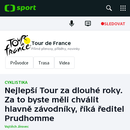
POPULÁRNÍ
SLEDOVAT
Fotbal
Tour de France
Přímé přenosy, příběhy, novinky
Hokej
Průvodce
Trasa
Videa
Tenis
Atletika
CYKLISTIKA
Nejlepší Tour za dlouhé roky.
Cyklistika
Za to byste měli chválit
DALŠÍ SPORTY
hlavně závodníky, říká ředitel
Prudhomme
Americký fotbal
NEPŘEHLÉDNĚTE
Vojtěch Jírovec