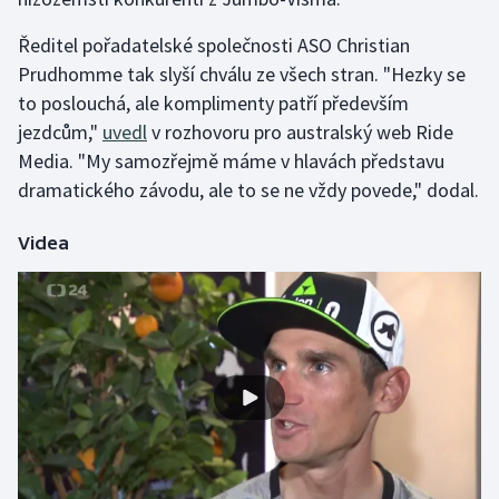
Olympijské hry
Ředitel pořadatelské společnosti ASO Christian
Prudhomme tak slyší chválu ze všech stran. "Hezky se
Parasport
to poslouchá, ale komplimenty patří především
jezdcům,"
uvedl
v rozhovoru pro australský web Ride
Plavání
Media. "My samozřejmě máme v hlavách představu
dramatického závodu, ale to se ne vždy povede," dodal.
Plážový volejbal
Videa
Ragby
Rychlobruslení
Rychlostní kanoistika
Short track
Sportovní střelba