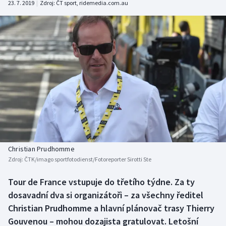
23. 7. 2019
|
Zdroj:
ČT sport
,
ridemedia.com.au
Baseball a softbal
Soutěže
Basketbal
Historické návraty
Biatlon
Aplikace ČT sport
Boby a skeleton
AZ kvíz
Box
Curling
Christian Prudhomme
Dostihy
Zdroj:
ČTK/imago sportfotodienst/Fotoreporter Sirotti Ste
Florbal
Tour de France vstupuje do třetího týdne. Za ty
dosavadní dva si organizátoři – za všechny ředitel
Futsal
Christian Prudhomme a hlavní plánovač trasy Thierry
Gouvenou – mohou dozajista gratulovat. Letošní
Golf