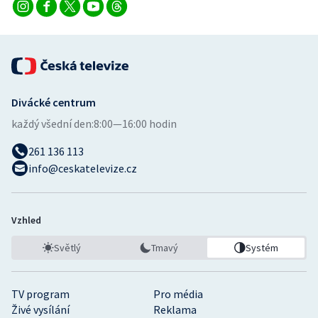
Divácké centrum
každý všední den:
8:00—16:00 hodin
261 136 113
info@ceskatelevize.cz
Vzhled
Světlý
Tmavý
Systém
TV program
Pro média
Živé vysílání
Reklama