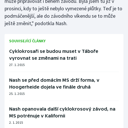
může připravovat i během závodů. Byla jsem tu již v
Stolní tenis
prosinci, kdy to ještě nebylo vymezené plůtky. Teď je to
podmáčenější, ale do závodního víkendu se to může
Triatlon
ještě změnit," podotkla Nash.
Veslování
SOUVISEJÍCÍ ČLÁNKY
Vodní slalom
Cyklokrosaři se budou muset v Táboře
vyrovnat se změnami na trati
Volejbal
27. 1. 2015
Ostatní
Nash se před domácím MS drží forma, v
Hoogerheide dojela ve finále druhá
25. 1. 2015
Nash opanovala další cyklokrosový závod, na
MS potrénuje v Kalifornii
2. 1. 2015