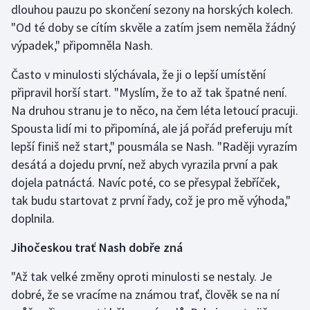
dlouhou pauzu po skončení sezony na horských kolech.
Olympijské hry
"Od té doby se cítím skvěle a zatím jsem neměla žádný
výpadek," připomněla Nash.
Parasport
Často v minulosti slýchávala, že ji o lepší umístění
Plavání
připravil horší start. "Myslím, že to až tak špatné není.
Na druhou stranu je to něco, na čem léta letoucí pracuji.
Plážový volejbal
Spousta lidí mi to připomíná, ale já pořád preferuju mít
lepší finiš než start," pousmála se Nash. "Raději vyrazím
Ragby
desátá a dojedu první, než abych vyrazila první a pak
dojela patnáctá. Navíc poté, co se přesypal žebříček,
Rychlobruslení
tak budu startovat z první řady, což je pro mě výhoda,"
doplnila.
Rychlostní kanoistika
Jihočeskou trať Nash dobře zná
Short track
"Až tak velké změny oproti minulosti se nestaly. Je
Sportovní střelba
dobré, že se vracíme na známou trať, člověk se na ní