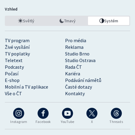
Vzhled
Světlý
Tmavý
Systém
TV program
Pro média
Živé vysílání
Reklama
TV poplatky
Studio Brno
Teletext
Studio Ostrava
Podcasty
Rada ČT
Počasí
Kariéra
E-shop
Podávání námětů
Mobilní a TV aplikace
Časté dotazy
Vše o ČT
Kontakty
Instagram
Facebook
YouTube
X
Threads