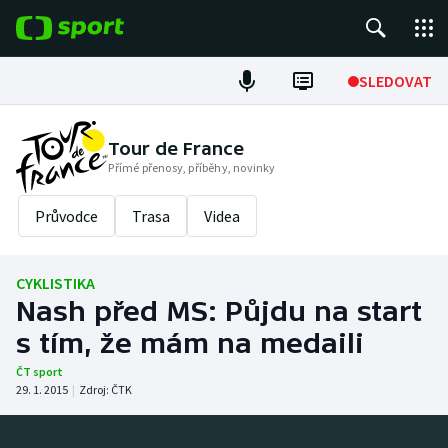
POPULÁRNÍ
SLEDOVAT
Fotbal
Tour de France
Přímé přenosy, příběhy, novinky
Hokej
Průvodce
Trasa
Videa
Tenis
Atletika
CYKLISTIKA
Nash před MS: Půjdu na start
Cyklistika
s tím, že mám na medaili
DALŠÍ SPORTY
ČT sport
29. 1. 2015
|
Zdroj:
ČTK
Americký fotbal
NEPŘEHLÉDNĚTE