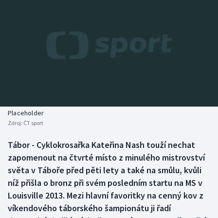
Baseball a softbal
Soutěže
Basketbal
Historické návraty
Biatlon
Aplikace ČT sport
Boby a skeleton
AZ kvíz
Box
Placeholder
Curling
Zdroj:
ČT sport
Tábor - Cyklokrosařka Kateřina Nash touží nechat
Dostihy
zapomenout na čtvrté místo z minulého mistrovství
světa v Táboře před pěti lety a také na smůlu, kvůli
Florbal
níž přišla o bronz při svém posledním startu na MS v
Futsal
Louisville 2013. Mezi hlavní favoritky na cenný kov z
víkendového táborského šampionátu ji řadí
Golf