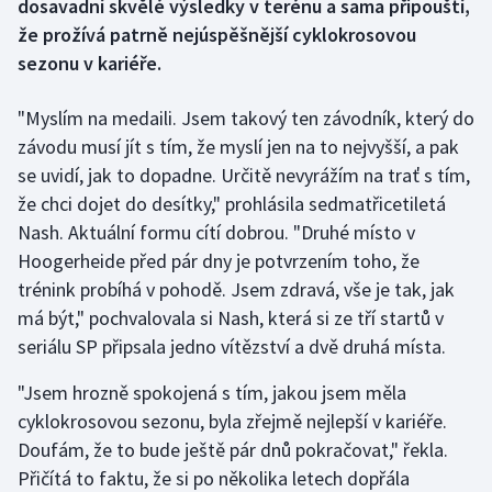
dosavadní skvělé výsledky v terénu a sama připouští,
že prožívá patrně nejúspěšnější cyklokrosovou
Gymnastika
sezonu v kariéře.
Házená
"Myslím na medaili. Jsem takový ten závodník, který do
závodu musí jít s tím, že myslí jen na to nejvyšší, a pak
Jezdectví
se uvidí, jak to dopadne. Určitě nevyrážím na trať s tím,
že chci dojet do desítky," prohlásila sedmatřicetiletá
Judo
Nash. Aktuální formu cítí dobrou. "Druhé místo v
Hoogerheide před pár dny je potvrzením toho, že
Krasobruslení
trénink probíhá v pohodě. Jsem zdravá, vše je tak, jak
Lezení
má být," pochvalovala si Nash, která si ze tří startů v
seriálu SP připsala jedno vítězství a dvě druhá místa.
Lyže a snowboard
"Jsem hrozně spokojená s tím, jakou jsem měla
cyklokrosovou sezonu, byla zřejmě nejlepší v kariéře.
Moderní pětiboj
Doufám, že to bude ještě pár dnů pokračovat," řekla.
Motorsport
Přičítá to faktu, že si po několika letech dopřála