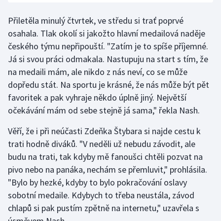
Přiletěla minulý čtvrtek, ve středu si trať poprvé
osahala. Tlak okolí si jakožto hlavní medailová naděje
českého týmu nepřipouští. "Zatím je to spíše příjemné.
Já si svou práci odmakala. Nastupuju na start s tím, že
na medaili mám, ale nikdo z nás neví, co se může
dopředu stát. Na sportu je krásné, že nás může být pět
favoritek a pak vyhraje někdo úplně jiný. Největší
očekávání mám od sebe stejně já sama," řekla Nash.
Věří, že i při neúčasti Zdeňka Štybara si najde cestu k
trati hodně diváků. "V neděli už nebudu závodit, ale
budu na trati, tak kdyby mě fanoušci chtěli pozvat na
pivo nebo na panáka, nechám se přemluvit," prohlásila.
"Bylo by hezké, kdyby to bylo pokračování oslavy
sobotní medaile. Kdybych to třeba neustála, závod
chlapů si pak pustím zpětně na internetu," uzavřela s
úsměvem Nash.