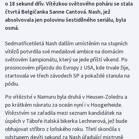
o 18 sekund dřív. Vítězkou světového poháru se stala
čtvrtá Belgičanka Sanne Cantová. Nash, jež
Gymnastika
absolvovala jen polovinu šestidílného seriálu, byla
osmá.
Házená
Sedmatřicetiletá Nash dalším umístěním na stupních
Jezdectví
vítězů potvrdila své medailové ambice na domácím
světovém šampionátu, který se jede příští víkend. Po
Judo
prosincovém příjezdu do Evropy z USA, kde trvale žije,
Krasobruslení
startovala ve třech závodech SP a pokaždé stanula na
pódiu.
Lezení
Po vítězství v Namuru byla druhá v Heusen-Zoledru a
Lyže a snowboard
po krátkém návratu za oceán nyní i v Hoogerheide.
Vítězstvím se zařadila mezi seznam kandidátek na
Moderní pětiboj
úspěch v Táboře italská bikerka Lechnerová, jež bude
obhajovat stříbro z loňského roku. Třetí skončila s
Motorsport
odstupem devíti sekund za Nash úřadující mistryně