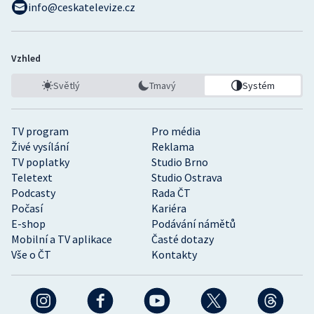
info@ceskatelevize.cz
Vzhled
Světlý
Tmavý
Systém
TV program
Pro média
Živé vysílání
Reklama
TV poplatky
Studio Brno
Teletext
Studio Ostrava
Podcasty
Rada ČT
Počasí
Kariéra
E-shop
Podávání námětů
Mobilní a TV aplikace
Časté dotazy
Vše o ČT
Kontakty