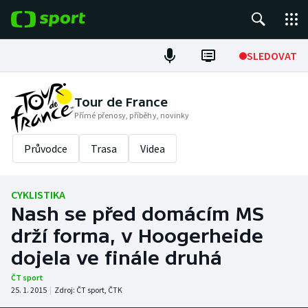
POPULÁRNÍ
SLEDOVAT
Fotbal
Tour de France
Přímé přenosy, příběhy, novinky
Hokej
Průvodce
Trasa
Videa
Tenis
Atletika
CYKLISTIKA
Nash se před domácím MS
Cyklistika
drží forma, v Hoogerheide
DALŠÍ SPORTY
dojela ve finále druhá
ČT sport
Americký fotbal
NEPŘEHLÉDNĚTE
25. 1. 2015
|
Zdroj:
ČT sport
,
ČTK