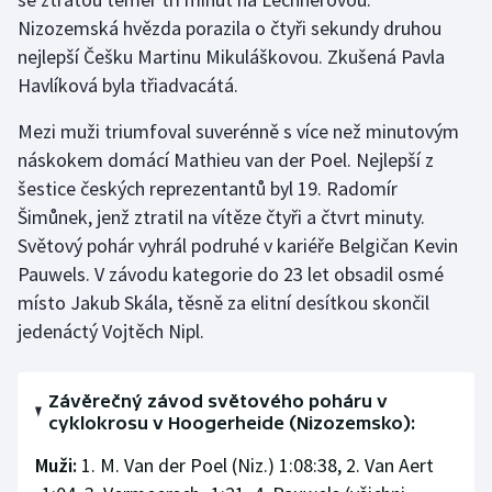
Stolní tenis
Nizozemská hvězda porazila o čtyři sekundy druhou
nejlepší Češku Martinu Mikuláškovou. Zkušená Pavla
Triatlon
Havlíková byla třiadvacátá.
Veslování
Mezi muži triumfoval suverénně s více než minutovým
náskokem domácí Mathieu van der Poel. Nejlepší z
Vodní slalom
šestice českých reprezentantů byl 19. Radomír
Šimůnek, jenž ztratil na vítěze čtyři a čtvrt minuty.
Volejbal
Světový pohár vyhrál podruhé v kariéře Belgičan Kevin
Pauwels. V závodu kategorie do 23 let obsadil osmé
Ostatní
místo Jakub Skála, těsně za elitní desítkou skončil
jedenáctý Vojtěch Nipl.
Závěrečný závod světového poháru v
cyklokrosu v Hoogerheide (Nizozemsko):
Muži:
1. M. Van der Poel (Niz.) 1:08:38, 2. Van Aert