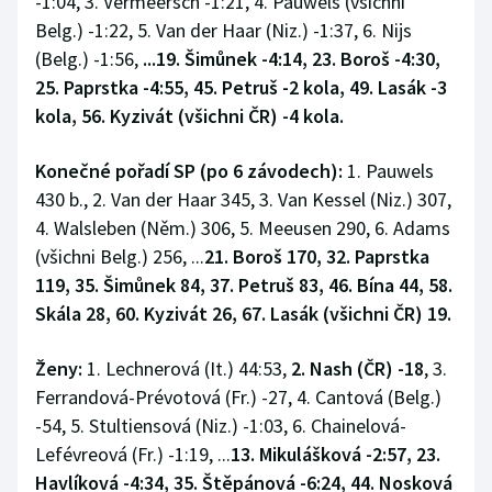
-1:04, 3. Vermeersch -1:21, 4. Pauwels (všichni
Belg.) -1:22, 5. Van der Haar (Niz.) -1:37, 6. Nijs
(Belg.) -1:56,
...19. Šimůnek -4:14, 23. Boroš -4:30,
25. Paprstka -4:55, 45. Petruš -2 kola, 49. Lasák -3
kola, 56. Kyzivát (všichni ČR) -4 kola.
Konečné pořadí SP (po 6 závodech):
1. Pauwels
430 b., 2. Van der Haar 345, 3. Van Kessel (Niz.) 307,
4. Walsleben (Něm.) 306, 5. Meeusen 290, 6. Adams
(všichni Belg.) 256, ...
21. Boroš 170, 32. Paprstka
119, 35. Šimůnek 84, 37. Petruš 83, 46. Bína 44, 58.
Skála 28, 60. Kyzivát 26, 67. Lasák (všichni ČR) 19.
Ženy:
1. Lechnerová (It.) 44:53,
2. Nash (ČR) -18
, 3.
Ferrandová-Prévotová (Fr.) -27, 4. Cantová (Belg.)
-54, 5. Stultiensová (Niz.) -1:03, 6. Chainelová-
Lefévreová (Fr.) -1:19, ...
13. Mikulášková -2:57, 23.
Havlíková -4:34, 35. Štěpánová -6:24, 44. Nosková