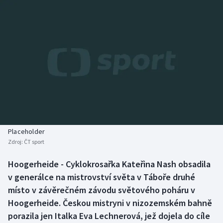
Baseball a softbal
Soutěže
Basketbal
Historické návraty
Biatlon
Aplikace ČT sport
Boby a skeleton
AZ kvíz
Box
Curling
Placeholder
Zdroj:
ČT sport
Dostihy
Hoogerheide - Cyklokrosařka Kateřina Nash obsadila
Florbal
v generálce na mistrovství světa v Táboře druhé
místo v závěrečném závodu světového poháru v
Futsal
Hoogerheide. Českou mistryni v nizozemském bahně
porazila jen Italka Eva Lechnerová, jež dojela do cíle
Golf