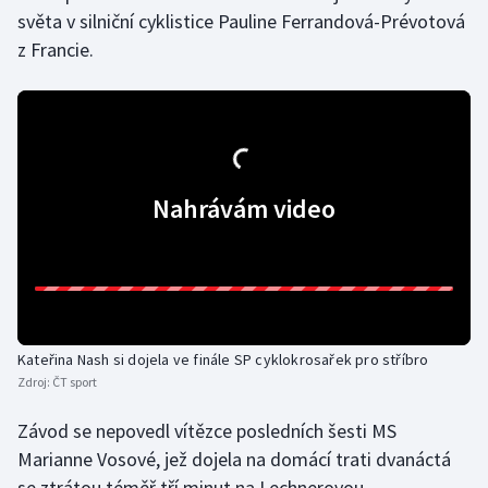
světa v silniční cyklistice Pauline Ferrandová-Prévotová
Olympijské hry
z Francie.
Parasport
Plavání
Plážový volejbal
Nahrávám video
Ragby
Rychlobruslení
Rychlostní kanoistika
Kateřina Nash si dojela ve finále SP cyklokrosařek pro stříbro
Zdroj:
ČT sport
Short track
Závod se nepovedl vítězce posledních šesti MS
Sportovní střelba
Marianne Vosové, jež dojela na domácí trati dvanáctá
se ztrátou téměř tří minut na Lechnerovou.