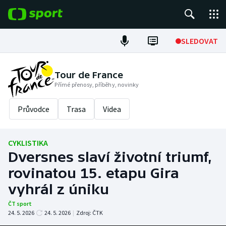
POPULÁRNÍ
SLEDOVAT
Fotbal
Tour de France
Přímé přenosy, příběhy, novinky
Hokej
Průvodce
Trasa
Videa
Tenis
Atletika
CYKLISTIKA
Dversnes slaví životní triumf,
Cyklistika
rovinatou 15. etapu Gira
DALŠÍ SPORTY
vyhrál z úniku
ČT sport
Americký fotbal
NEPŘEHLÉDNĚTE
24. 5. 2026
24. 5. 2026
|
Zdroj:
ČTK