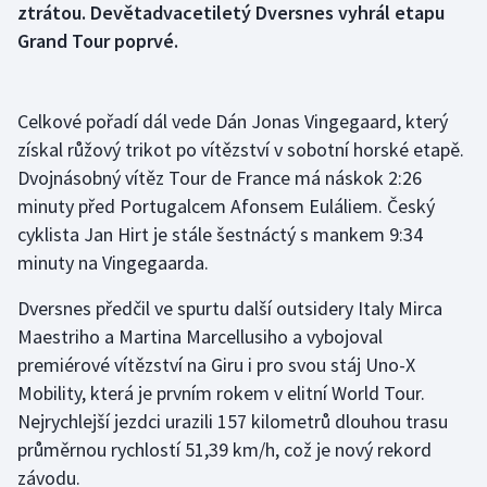
ztrátou. Devětadvacetiletý Dversnes vyhrál etapu
Grand Tour poprvé.
Gymnastika
Házená
Celkové pořadí dál vede Dán Jonas Vingegaard, který
získal růžový trikot po vítězství v sobotní horské etapě.
Jezdectví
Dvojnásobný vítěz Tour de France má náskok 2:26
minuty před Portugalcem Afonsem Euláliem. Český
Judo
cyklista Jan Hirt je stále šestnáctý s mankem 9:34
Krasobruslení
minuty na Vingegaarda.
Dversnes předčil ve spurtu další outsidery Italy Mirca
Lezení
Maestriho a Martina Marcellusiho a vybojoval
premiérové vítězství na Giru i pro svou stáj Uno-X
Lyže a snowboard
Mobility, která je prvním rokem v elitní World Tour.
Moderní pětiboj
Nejrychlejší jezdci urazili 157 kilometrů dlouhou trasu
průměrnou rychlostí 51,39 km/h, což je nový rekord
Motorsport
závodu.