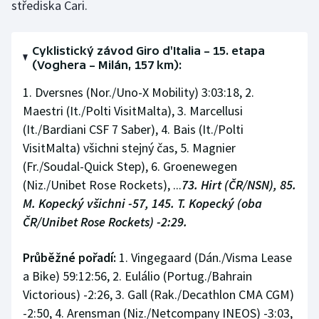
střediska Cari.
Stolní tenis
Triatlon
Cyklistický závod Giro d'Italia – 15. etapa
(Voghera – Milán, 157 km):
Veslování
1. Dversnes (Nor./Uno-X Mobility) 3:03:18, 2.
Maestri (It./Polti VisitMalta), 3. Marcellusi
Vodní slalom
(It./Bardiani CSF 7 Saber), 4. Bais (It./Polti
VisitMalta) všichni stejný čas, 5. Magnier
Volejbal
(Fr./Soudal-Quick Step), 6. Groenewegen
Ostatní
(Niz./Unibet Rose Rockets), ...
73. Hirt (ČR/NSN), 85.
M. Kopecký všichni -57, 145. T. Kopecký (oba
ČR/Unibet Rose Rockets) -2:29.
Průběžné pořadí:
1. Vingegaard (Dán./Visma Lease
a Bike) 59:12:56, 2. Eulálio (Portug./Bahrain
Victorious) -2:26, 3. Gall (Rak./Decathlon CMA CGM)
-2:50, 4. Arensman (Niz./Netcompany INEOS) -3:03,