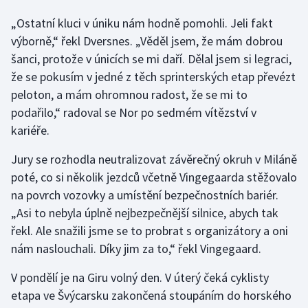
Olympijské hry
„Ostatní kluci v úniku nám hodně pomohli. Jeli fakt
výborně,“ řekl Dversnes. „Věděl jsem, že mám dobrou
Parasport
šanci, protože v únicích se mi daří. Dělal jsem si legraci,
že se pokusím v jedné z těch sprinterských etap převézt
Plavání
peloton, a mám ohromnou radost, že se mi to
podařilo,“ radoval se Nor po sedmém vítězství v
Plážový volejbal
kariéře.
Ragby
Jury se rozhodla neutralizovat závěrečný okruh v Miláně
poté, co si několik jezdců včetně Vingegaarda stěžovalo
Rychlobruslení
na povrch vozovky a umístění bezpečnostních bariér.
„Asi to nebyla úplně nejbezpečnější silnice, abych tak
Rychlostní kanoistika
řekl. Ale snažili jsme se to probrat s organizátory a oni
nám naslouchali. Díky jim za to,“ řekl Vingegaard.
Short track
V pondělí je na Giru volný den. V úterý čeká cyklisty
Sportovní střelba
etapa ve Švýcarsku zakončená stoupáním do horského