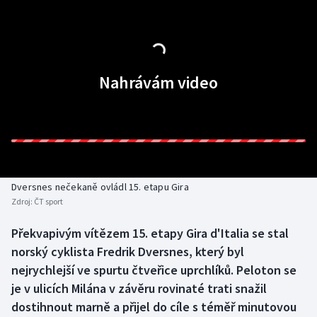
Baseball a softbal
Soutěže
Basketbal
Historické návraty
Biatlon
Aplikace ČT sport
Nahrávám video
Boby a skeleton
AZ kvíz
Box
Curling
Dversnes nečekaně ovládl 15. etapu Gira
Zdroj:
ČT sport
Dostihy
Překvapivým vítězem 15. etapy Gira d'Italia se stal
Florbal
norský cyklista Fredrik Dversnes, který byl
nejrychlejší ve spurtu čtveřice uprchlíků. Peloton se
Futsal
je v ulicích Milána v závěru rovinaté trati snažil
dostihnout marně a přijel do cíle s téměř minutovou
Golf