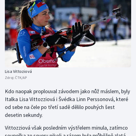
Lisa Vittoziová
Zdroj:
ČTK/AP
Kdo naopak proplouval závodem jako nůž máslem, byly
Italka Lisa Vittozziová i Švédka Linn Perssonová, které
od sebe na čele po třetí sadě dělilo pouhých šest
desetin sekundy.
Vittozziová však posledním výstřelem minula, zatímco
soupeřka ze severu nikoli a rázem byla průběžně zlatá.