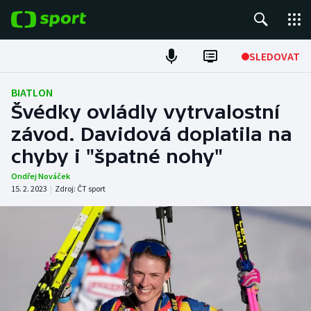
POPULÁRNÍ
SLEDOVAT
Fotbal
BIATLON
Švédky ovládly vytrvalostní
Hokej
závod. Davidová doplatila na
chyby i "špatné nohy"
Tenis
Ondřej Nováček
Atletika
15. 2. 2023
|
Zdroj:
ČT sport
Cyklistika
DALŠÍ SPORTY
Americký fotbal
NEPŘEHLÉDNĚTE