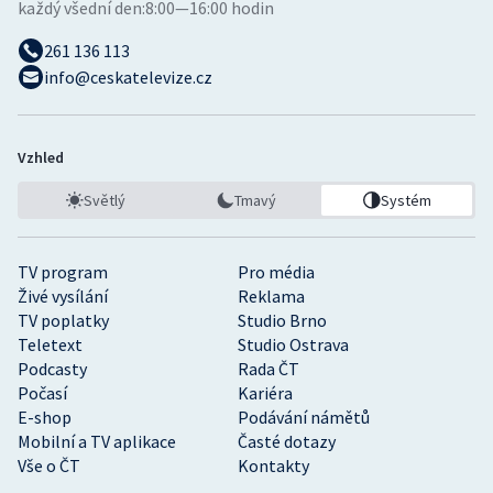
každý všední den:
8:00—16:00 hodin
261 136 113
info@ceskatelevize.cz
Vzhled
Světlý
Tmavý
Systém
TV program
Pro média
Živé vysílání
Reklama
TV poplatky
Studio Brno
Teletext
Studio Ostrava
Podcasty
Rada ČT
Počasí
Kariéra
E-shop
Podávání námětů
Mobilní a TV aplikace
Časté dotazy
Vše o ČT
Kontakty