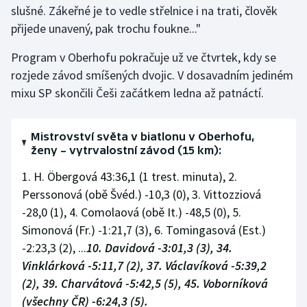
slušné. Zákeřné je to vedle střelnice i na trati, člověk
přijede unavený, pak trochu foukne..."
Program v Oberhofu pokračuje už ve čtvrtek, kdy se
rozjede závod smíšených dvojic. V dosavadním jediném
mixu SP skončili Češi začátkem ledna až patnáctí.
Mistrovství světa v biatlonu v Oberhofu,
ženy – vytrvalostní závod (15 km):
1. H. Öbergová 43:36,1 (1 trest. minuta), 2.
Perssonová (obě Švéd.) -10,3 (0), 3. Vittozziová
-28,0 (1), 4. Comolaová (obě It.) -48,5 (0), 5.
Simonová (Fr.) -1:21,7 (3), 6. Tomingasová (Est.)
-2:23,3 (2), ...
10. Davidová -3:01,3 (3), 34.
Vinklárková -5:11,7 (2), 37. Václavíková -5:39,2
(2), 39. Charvátová -5:42,5 (5), 45. Voborníková
(všechny ČR) -6:24,3 (5).