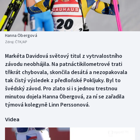
Baseball a softbal
Soutěže
Basketbal
Historické návraty
Biatlon
Aplikace ČT sport
Hanna Öbergová
Zdroj:
ČTK/AP
Boby a skeleton
AZ kvíz
Markéta Davidová světový titul z vytrvalostního
závodu neobhájila. Na patnáctikilometrové trati
Box
třikrát chybovala, skončila desátá a nezopakovala
Curling
tak čistý výsledek z předloňské Pokljuky. Byl to
švédský závod. Pro zlato si i s jednou trestnou
Dostihy
minutou dojela Hanna Öbergová, za ní se zařadila
týmová kolegyně Linn Perssonová.
Florbal
Videa
Futsal
Golf