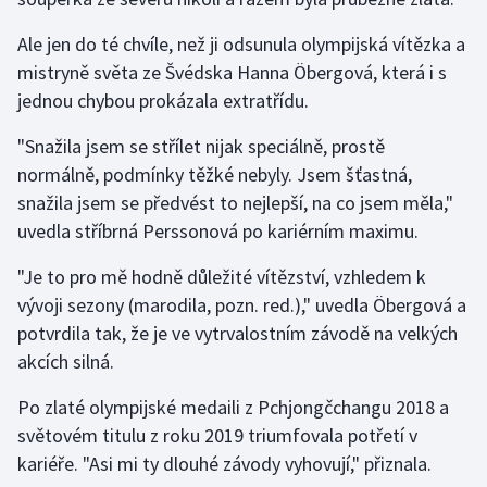
Ale jen do té chvíle, než ji odsunula olympijská vítězka a
mistryně světa ze Švédska Hanna Öbergová, která i s
jednou chybou prokázala extratřídu.
"Snažila jsem se střílet nijak speciálně, prostě
normálně, podmínky těžké nebyly. Jsem šťastná,
snažila jsem se předvést to nejlepší, na co jsem měla,"
uvedla stříbrná Perssonová po kariérním maximu.
"Je to pro mě hodně důležité vítězství, vzhledem k
vývoji sezony (marodila, pozn. red.)," uvedla Öbergová a
potvrdila tak, že je ve vytrvalostním závodě na velkých
akcích silná.
Po zlaté olympijské medaili z Pchjongčchangu 2018 a
světovém titulu z roku 2019 triumfovala potřetí v
kariéře. "Asi mi ty dlouhé závody vyhovují," přiznala.