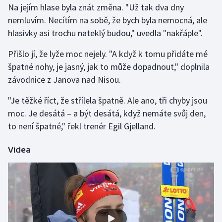
Na jejím hlase byla znát změna. "Už tak dva dny
Olympijské hry
nemluvím. Necítím na sobě, že bych byla nemocná, ale
hlasivky asi trochu nateklý budou," uvedla "nakřáple".
Parasport
Přišlo jí, že lyže moc nejely. "A když k tomu přidáte mé
Plavání
špatné nohy, je jasný, jak to může dopadnout," doplnila
závodnice z Janova nad Nisou.
Plážový volejbal
"Je těžké říct, že střílela špatně. Ale ano, tři chyby jsou
Ragby
moc. Je desátá – a být desátá, když nemáte svůj den,
to není špatné," řekl trenér Egil Gjelland.
Rychlobruslení
Videa
Rychlostní kanoistika
Short track
Sportovní střelba