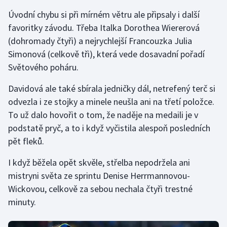
Úvodní chybu si při mírném větru ale připsaly i další
favoritky závodu. Třeba Italka Dorothea Wiererová
(dohromady čtyři) a nejrychlejší Francouzka Julia
Simonová (celkově tři), která vede dosavadní pořadí
Světového poháru.
Davidová ale také sbírala jedničky dál, netrefený terč si
odvezla i ze stojky a minele neušla ani na třetí položce.
To už dalo hovořit o tom, že naděje na medaili je v
podstatě pryč, a to i když vyčistila alespoň posledních
pět fleků.
I když běžela opět skvěle, střelba nepodržela ani
mistryni světa ze sprintu Denise Herrmannovou-
Wickovou, celkově za sebou nechala čtyři trestné
minuty.