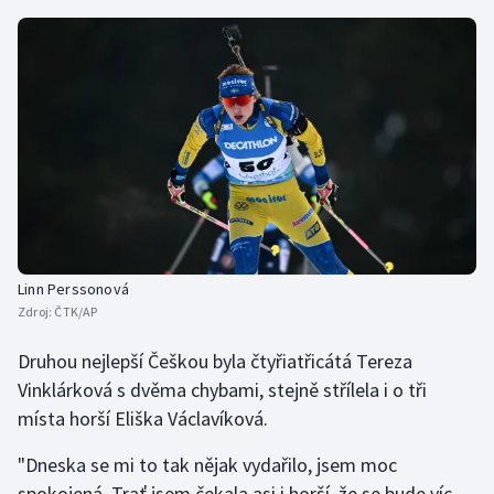
Linn Perssonová
Zdroj:
ČTK/AP
Druhou nejlepší Češkou byla čtyřiatřicátá Tereza
Vinklárková s dvěma chybami, stejně střílela i o tři
místa horší Eliška Václavíková.
"Dneska se mi to tak nějak vydařilo, jsem moc
spokojená. Trať jsem čekala asi i horší, že se bude víc