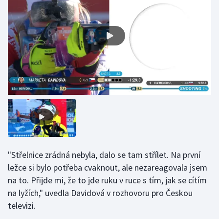
Gymnastika
Házená
Jezdectví
Judo
Krasobruslení
Lezení
"Střelnice zrádná nebyla, dalo se tam střílet. Na první
Lyže a snowboard
ležce si bylo potřeba cvaknout, ale nezareagovala jsem
na to. Přijde mi, že to jde ruku v ruce s tím, jak se cítím
Moderní pětiboj
na lyžích," uvedla Davidová v rozhovoru pro Českou
televizi.
Motorsport