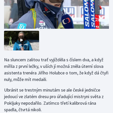
Stolní tenis
Triatlon
Veslování
Vodní slalom
Volejbal
Na sluncem zalitou trať vyjížděla s číslem dva, a když
Ostatní
mířila z první ležky, v uších jí možná zněla úterní slova
asistenta trenéra Jiřího Holubce o tom, že když dá čtyři
nuly, může mít medaili.
Ubránit se trestným minutám se ale české jedničce
jedoucí ve zlatém dresu pro úřadující mistryni světa z
Pokljuky nepodařilo. Zatímco třetí kalibrová rána
spadla, čtvrtá nikoli.