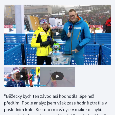
Gymnastika
Házená
Jezdectví
Judo
Krasobruslení
Lezení
Lyže a snowboard
"Běžecky bych ten závod asi hodnotila lépe než
Moderní pětiboj
předtím. Podle analýz jsem však zase hodně ztratila v
posledním kole. Ke konci mi vždycky malinko chybí.
Motorsport