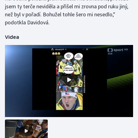
Stolní tenis
jsem ty terče neviděla a přišel mi zrovna pod ruku jiný,
než byl v pořadí. Bohužel tohle šero mi nesedlo,"
Triatlon
podotkla Davidová.
Veslování
Videa
Vodní slalom
Volejbal
Ostatní