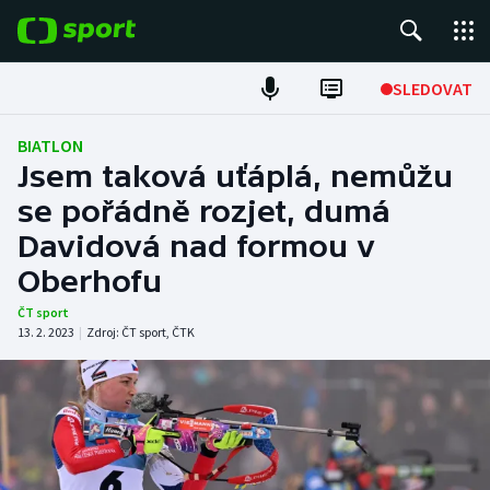
POPULÁRNÍ
SLEDOVAT
Fotbal
BIATLON
Jsem taková uťáplá, nemůžu
Hokej
se pořádně rozjet, dumá
Davidová nad formou v
Tenis
Oberhofu
Atletika
ČT sport
13. 2. 2023
|
Zdroj:
ČT sport
,
ČTK
Cyklistika
DALŠÍ SPORTY
Americký fotbal
NEPŘEHLÉDNĚTE