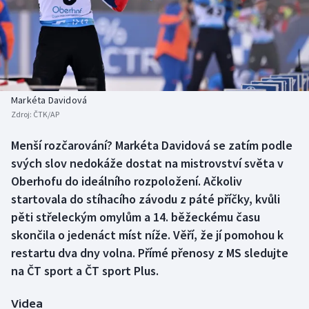
Baseball a softbal
Soutěže
Basketbal
Historické návraty
Biatlon
Aplikace ČT sport
Markéta Davidová
Boby a skeleton
AZ kvíz
Zdroj:
ČTK/AP
Box
Menší rozčarování? Markéta Davidová se zatím podle
svých slov nedokáže dostat na mistrovství světa v
Curling
Oberhofu do ideálního rozpoložení. Ačkoliv
startovala do stíhacího závodu z páté příčky, kvůli
Dostihy
pěti střeleckým omylům a 14. běžeckému času
skončila o jedenáct míst níže. Věří, že jí pomohou k
Florbal
restartu dva dny volna. Přímé přenosy z MS sledujte
na ČT sport a ČT sport Plus.
Futsal
Videa
Golf