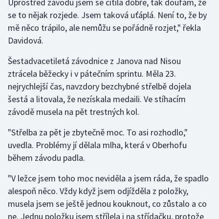
Uprostřed závodu jsem se cítila dobře, tak doufám, že
se to nějak rozjede. Jsem taková uťáplá. Není to, že by
Olympijské hry
mě něco trápilo, ale nemůžu se pořádně rozjet," řekla
Parasport
Davidová.
Šestadvacetiletá závodnice z Janova nad Nisou
Plavání
ztrácela běžecky i v pátečním sprintu. Měla 23.
Plážový volejbal
nejrychlejší čas, navzdory bezchybné střelbě dojela
šestá a litovala, že nezískala medaili. Ve stíhacím
Ragby
závodě musela na pět trestných kol.
"Střelba za pět je zbytečně moc. To asi rozhodlo,"
Rychlobruslení
uvedla. Problémy jí dělala mlha, která v Oberhofu
Rychlostní kanoistika
během závodu padla.
"V ležce jsem toho moc neviděla a jsem ráda, že spadlo
Short track
alespoň něco. Vždy když jsem odjížděla z položky,
Sportovní střelba
musela jsem se ještě jednou kouknout, co zůstalo a co
ne. Jednu položku jsem střílela i na střídačku, protože