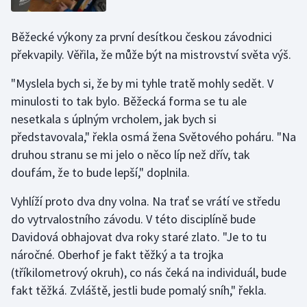
Běžecké výkony za první desítkou českou závodnici
překvapily. Věřila, že může být na mistrovství světa výš.
"Myslela bych si, že by mi tyhle tratě mohly sedět. V
minulosti to tak bylo. Běžecká forma se tu ale
nesetkala s úplným vrcholem, jak bych si
představovala," řekla osmá žena Světového poháru. "Na
druhou stranu se mi jelo o něco líp než dřív, tak
doufám, že to bude lepší," doplnila.
Vyhlíží proto dva dny volna. Na trať se vrátí ve středu
do vytrvalostního závodu. V této disciplíně bude
Davidová obhajovat dva roky staré zlato. "Je to tu
náročné. Oberhof je fakt těžký a ta trojka
(tříkilometrový okruh), co nás čeká na individuál, bude
fakt těžká. Zvláště, jestli bude pomalý sníh," řekla.