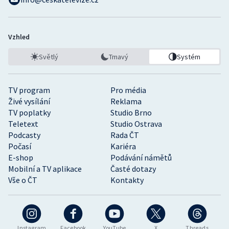
Vzhled
Světlý
Tmavý
Systém
TV program
Pro média
Živé vysílání
Reklama
TV poplatky
Studio Brno
Teletext
Studio Ostrava
Podcasty
Rada ČT
Počasí
Kariéra
E-shop
Podávání námětů
Mobilní a TV aplikace
Časté dotazy
Vše o ČT
Kontakty
Instagram
Facebook
YouTube
X
Threads