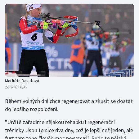
Markéta Davidová
Zdroj:
ČTK/AP
Během volných dní chce regenerovat a zkusit se dostat
do lepšího rozpoložení.
"Určitě zařadíme nějakou rehabku i regenerační
tréninky. Jsou to sice dva dny, což je lepší než jeden, ale
furt tam toho člověk moc nevymyslí. Bude to nějaká