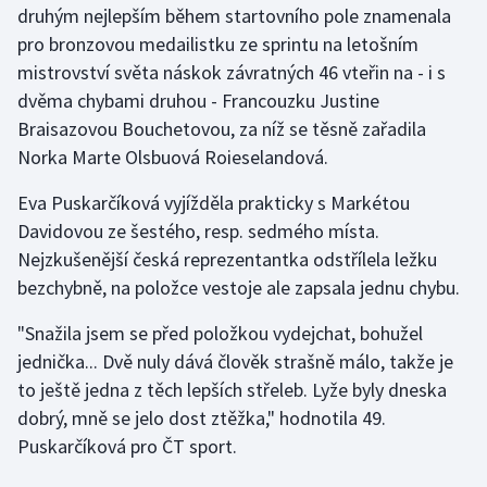
druhým nejlepším během startovního pole znamenala
pro bronzovou medailistku ze sprintu na letošním
Gymnastika
mistrovství světa náskok závratných 46 vteřin na - i s
dvěma chybami druhou - Francouzku Justine
Házená
Braisazovou Bouchetovou, za níž se těsně zařadila
Jezdectví
Norka Marte Olsbuová Roieselandová.
Eva Puskarčíková vyjížděla prakticky s Markétou
Judo
Davidovou ze šestého, resp. sedmého místa.
Nejzkušenější česká reprezentantka odstřílela ležku
Krasobruslení
bezchybně, na položce vestoje ale zapsala jednu chybu.
Lezení
"Snažila jsem se před položkou vydejchat, bohužel
jednička... Dvě nuly dává člověk strašně málo, takže je
Lyže a snowboard
to ještě jedna z těch lepších střeleb. Lyže byly dneska
Moderní pětiboj
dobrý, mně se jelo dost ztěžka," hodnotila 49.
Puskarčíková pro ČT sport.
Motorsport