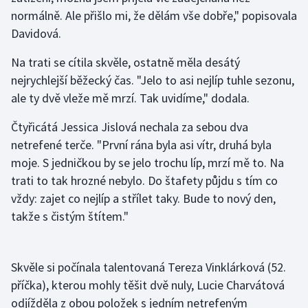
Stolní tenis
normálně. Ale přišlo mi, že dělám vše dobře," popisovala
Davidová.
Triatlon
Na trati se cítila skvěle, ostatně měla desátý
Veslování
nejrychlejší běžecký čas. "Jelo to asi nejlíp tuhle sezonu,
ale ty dvě vleže mě mrzí. Tak uvidíme," dodala.
Vodní slalom
Čtyřicátá Jessica Jislová nechala za sebou dva
Volejbal
netrefené terče. "První rána byla asi vítr, druhá byla
moje. S jedničkou by se jelo trochu líp, mrzí mě to. Na
Ostatní
trati to tak hrozné nebylo. Do štafety půjdu s tím co
vždy: zajet co nejlíp a střílet taky. Bude to nový den,
takže s čistým štítem."
Skvěle si počínala talentovaná Tereza Vinklárková (52.
příčka), kterou mohly těšit dvě nuly, Lucie Charvátová
odjížděla z obou položek s jedním netrefeným