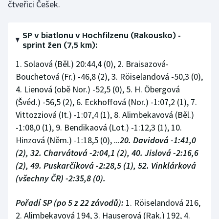
čtveřici Češek.
SP v biatlonu v Hochfilzenu (Rakousko) -
sprint žen (7,5 km):
1. Solaová (Běl.) 20:44,4 (0), 2. Braisazová-
Bouchetová (Fr.) -46,8 (2), 3. Röiselandová -50,3 (0),
4. Lienová (obě Nor.) -52,5 (0), 5. H. Öbergová
(Švéd.) -56,5 (2), 6. Eckhoffová (Nor.) -1:07,2 (1), 7.
Vittozziová (It.) -1:07,4 (1), 8. Alimbekavová (Běl.)
-1:08,0 (1), 9. Bendikaová (Lot.) -1:12,3 (1), 10.
Hinzová (Něm.) -1:18,5 (0), ...
20. Davidová -1:41,0
(2), 32. Charvátová -2:04,1 (2), 40. Jislová -2:16,6
(2), 49. Puskarčíková -2:28,5 (1), 52. Vinklárková
(všechny ČR) -2:35,8 (0).
Pořadí SP (po 5 z 22 závodů):
1. Röiselandová 216,
2. Alimbekavová 194, 3. Hauserová (Rak.) 192, 4.