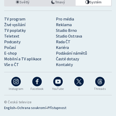
Světlý
Tmavý
Systém
TV program
Pro média
Živé vysílání
Reklama
TV poplatky
Studio Brno
Teletext
Studio Ostrava
Podcasty
Rada ČT
Počasí
Kariéra
E-shop
Podávání námětů
Mobilní a TV aplikace
Časté dotazy
Vše o ČT
Kontakty
Instagram
Facebook
YouTube
X
Threads
© Česká televize
•
•
English
Ochrana soukromí
Přístupnost