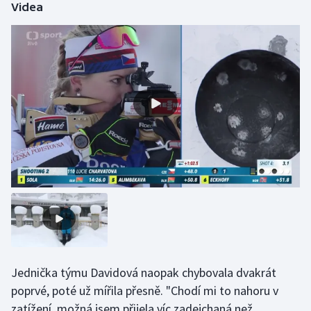
Videa
Olympijské hry
Parasport
Plavání
Plážový volejbal
Ragby
Rychlobruslení
Rychlostní kanoistika
Short track
Jednička týmu Davidová naopak chybovala dvakrát
Sportovní střelba
poprvé, poté už mířila přesně. "Chodí mi to nahoru v
zatížení, možná jsem přijela víc zadejchaná než