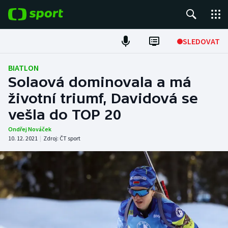
POPULÁRNÍ
SLEDOVAT
Fotbal
BIATLON
Solaová dominovala a má
Hokej
životní triumf, Davidová se
vešla do TOP 20
Tenis
Ondřej Nováček
Atletika
10. 12. 2021
|
Zdroj:
ČT sport
Cyklistika
DALŠÍ SPORTY
Americký fotbal
NEPŘEHLÉDNĚTE