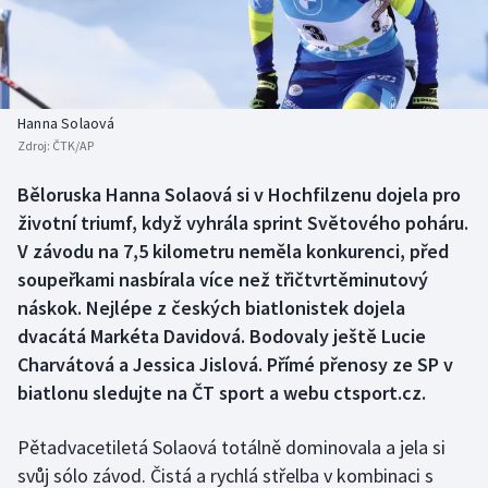
Baseball a softbal
Soutěže
Basketbal
Historické návraty
Biatlon
Aplikace ČT sport
Hanna Solaová
Zdroj:
ČTK/AP
Boby a skeleton
AZ kvíz
Běloruska Hanna Solaová si v Hochfilzenu dojela pro
životní triumf, když vyhrála sprint Světového poháru.
Box
V závodu na 7,5 kilometru neměla konkurenci, před
Curling
soupeřkami nasbírala více než třičtvrtěminutový
náskok. Nejlépe z českých biatlonistek dojela
Dostihy
dvacátá Markéta Davidová. Bodovaly ještě Lucie
Charvátová a Jessica Jislová. Přímé přenosy ze SP v
Florbal
biatlonu sledujte na ČT sport a webu ctsport.cz.
Futsal
Pětadvacetiletá Solaová totálně dominovala a jela si
svůj sólo závod. Čistá a rychlá střelba v kombinaci s
Golf