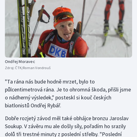
Ondřej Moravec
Zdroj:
ČTK/Roman Vondrouš
"Ta rána nás bude hodně mrzet, bylo to
půlcentimetrová rána. Je to ohromná škoda, přišli jsme
o nádherný výsledek," posteskl si kouč českých
biatlonistů Ondřej Rybář.
Dobře rozjetý závod měl také obhájce bronzu Jaroslav
Soukup. V závěru mu ale došly síly, pořadím ho srazily
dolů tři trestné minuty z poslední střelby. "Poslední