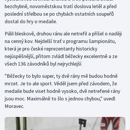
Stolní tenis
bezchybně, novoměstskou tratí doslova letěl a před
poslední střelbou se po chybách ostatních soupeřů
Triatlon
dostal do hry o medaile.
Veslování
Pálil bleskově, druhou ránu ale netrefil a přišel o naději
na cenný kov. Nejdelší trať v programu šampionátu,
Vodní slalom
která je pro české reprezentanty historicky
nejúspěšnější, přitom zvládl běžecky excelentně a ze
Volejbal
všech 136 závodníků byl nejrychlejší.
Ostatní
"Běžecky to bylo super, ty dvě rány mě budou hodně
mrzet. Je to ale sport. Věděl jsem před závodem, že
medaile bude viset hodně vysoko, dvě netrefené rány
jsou moc. Maximálně to šlo s jednou chybou," uvedl
Moravec.