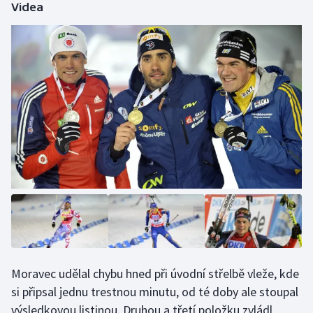
Videa
Olympijské hry
Parasport
Plavání
Plážový volejbal
Ragby
Rychlobruslení
Rychlostní kanoistika
Short track
Moravec udělal chybu hned při úvodní střelbě vleže, kde
Sportovní střelba
si připsal jednu trestnou minutu, od té doby ale stoupal
výsledkovou listinou. Druhou a třetí položku zvládl