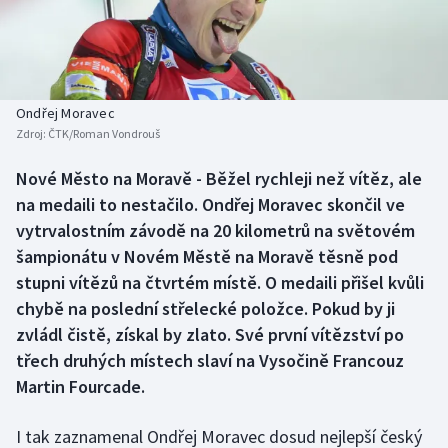
Baseball a softbal
Soutěže
Basketbal
Historické návraty
Biatlon
Aplikace ČT sport
Ondřej Moravec
Zdroj:
ČTK/Roman Vondrouš
Boby a skeleton
AZ kvíz
Nové Město na Moravě - Běžel rychleji než vítěz, ale
na medaili to nestačilo. Ondřej Moravec skončil ve
Box
vytrvalostním závodě na 20 kilometrů na světovém
Curling
šampionátu v Novém Městě na Moravě těsně pod
stupni vítězů na čtvrtém místě. O medaili přišel kvůli
Dostihy
chybě na poslední střelecké položce. Pokud by ji
zvládl čistě, získal by zlato. Své první vítězství po
Florbal
třech druhých místech slaví na Vysočině Francouz
Martin Fourcade.
Futsal
I tak zaznamenal Ondřej Moravec dosud nejlepší český
Golf