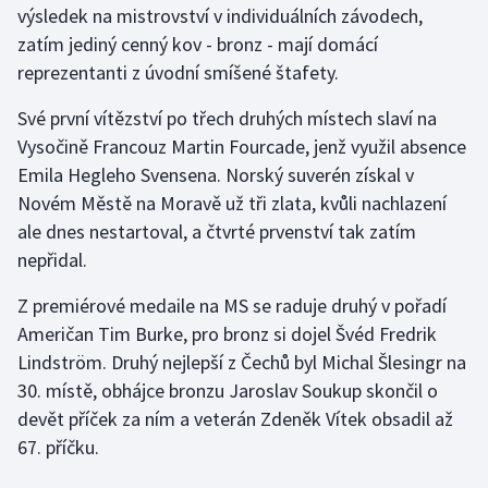
výsledek na mistrovství v individuálních závodech,
zatím jediný cenný kov - bronz - mají domácí
Gymnastika
reprezentanti z úvodní smíšené štafety.
Házená
Své první vítězství po třech druhých místech slaví na
Vysočině Francouz Martin Fourcade, jenž využil absence
Jezdectví
Emila Hegleho Svensena. Norský suverén získal v
Novém Městě na Moravě už tři zlata, kvůli nachlazení
Judo
ale dnes nestartoval, a čtvrté prvenství tak zatím
nepřidal.
Krasobruslení
Z premiérové medaile na MS se raduje druhý v pořadí
Lezení
Američan Tim Burke, pro bronz si dojel Švéd Fredrik
Lindström. Druhý nejlepší z Čechů byl Michal Šlesingr na
Lyže a snowboard
30. místě, obhájce bronzu Jaroslav Soukup skončil o
Moderní pětiboj
devět příček za ním a veterán Zdeněk Vítek obsadil až
67. příčku.
Motorsport