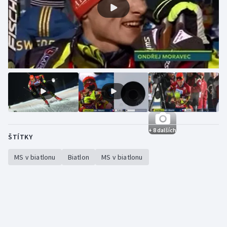
+ 8 dalších
ŠTÍTKY
MS v biatlonu
Biatlon
MS v biatlonu