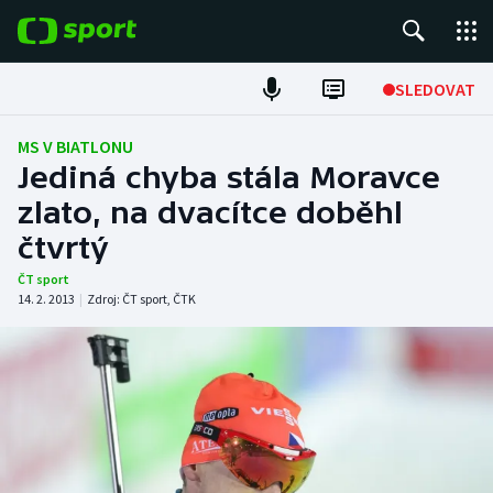
POPULÁRNÍ
SLEDOVAT
Fotbal
MS V BIATLONU
Jediná chyba stála Moravce
Hokej
zlato, na dvacítce doběhl
čtvrtý
Tenis
ČT sport
Atletika
14. 2. 2013
|
Zdroj:
ČT sport
,
ČTK
Cyklistika
DALŠÍ SPORTY
Americký fotbal
NEPŘEHLÉDNĚTE