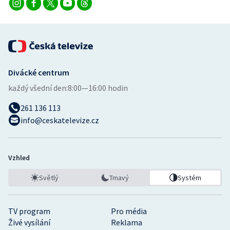
Divácké centrum
každý všední den:
8:00—16:00 hodin
261 136 113
info@ceskatelevize.cz
Vzhled
Světlý
Tmavý
Systém
TV program
Pro média
Živé vysílání
Reklama