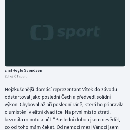
Olympijské hry
Parasport
Plavání
Plážový volejbal
Ragby
Emil Hegle Svendsen
Zdroj:
ČT sport
Rychlobruslení
Nejzkušenější domácí reprezentant Vítek do závodu
Rychlostní kanoistika
odstartoval jako poslední Čech a předvedl solidní
výkon. Chyboval až při poslední ráně, která ho připravila
Short track
o umístění v elitní dvacítce. Na první místo ztratil
bezmála minutu a půl. "Poslední dobou jsem nevěděl,
Sportovní střelba
co od toho mám čekat. Od nemoci mezi Vánoci jsem