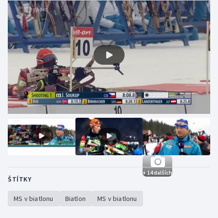
+ 14 dalších
ŠTÍTKY
MS v biatlonu
Biatlon
MS v biatlonu