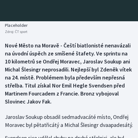
Baseball a softbal
Soutěže
Basketbal
Historické návraty
Placeholder
Zdroj:
ČT sport
Biatlon
Aplikace ČT sport
Nové Město na Moravě - Čeští biatlonisté nenavázali
Boby a skeleton
AZ kvíz
na úvodní úspěch ze smíšené štafety. Ve sprintu na
10 kilometrů se Ondřej Moravec, Jaroslav Soukup ani
Box
Michal Šlesingr neprosadili. Nejlepší byl Zdeněk vítek
na 24. místě. Problémem byla především nepřesná
Curling
střelba. Titul získal Nor Emil Hegle Svendsen před
Martinem Fourcadem z Francie. Bronz vybojoval
Dostihy
Slovinec Jakov Fak.
Florbal
Jaroslav Soukup obsadil sedmadvacáté místo, Ondřej
Futsal
Moravec byl pětatřicátý a Michal Šlesingr dvaapadesátý.
Svendsen sice udělal chybu na druhé střelnici, ale byl
Golf