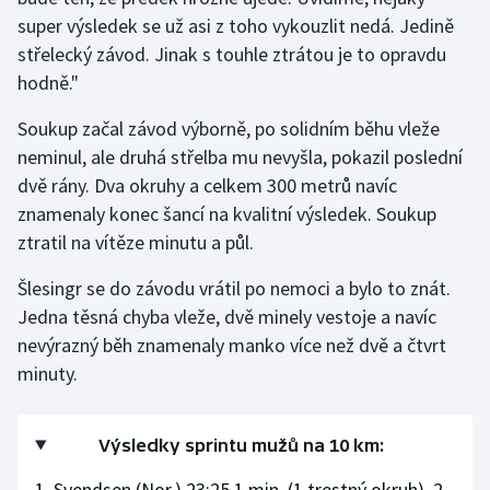
super výsledek se už asi z toho vykouzlit nedá. Jedině
střelecký závod. Jinak s touhle ztrátou je to opravdu
hodně."
Soukup začal závod výborně, po solidním běhu vleže
neminul, ale druhá střelba mu nevyšla, pokazil poslední
dvě rány. Dva okruhy a celkem 300 metrů navíc
znamenaly konec šancí na kvalitní výsledek. Soukup
ztratil na vítěze minutu a půl.
Šlesingr se do závodu vrátil po nemoci a bylo to znát.
Jedna těsná chyba vleže, dvě minely vestoje a navíc
nevýrazný běh znamenaly manko více než dvě a čtvrt
minuty.
Výsledky sprintu mužů na 10 km:
1. Svendsen (Nor.) 23:25,1 min. (1 trestný okruh), 2.