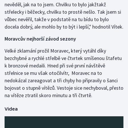
nevěděl, jak na to jsem. Chvilku to bylo jakžtakž
Stolní tenis
střelecky i běžecky, chvilku to prostě nešlo. Tak jsem si
Triatlon
vůbec nevěřil, takže v podstatě na tu bídu to bylo
docela dobrý, ale mohlo by to být i lepší," hodnotil Vítek.
Veslování
Moravcův nejhorší závod sezony
Vodní slalom
Velké zklamání prožil Moravec, který vytáhl díky
bezchybné a rychlé střelbě ve čtvrtek smíšenou štafetu
Volejbal
k bronzové medaili. Hned při své první návštěvě
střelnice se mu však otočilvítr, Moravec na to
Ostatní
nedokázal zareagovat a tři chyby ho připravily o šanci
bojovat o stupně vítězů. Vestoje sice nechyboval, přesto
na vítěze ztratil skoro minutu a tři čtvrtě.
Videa