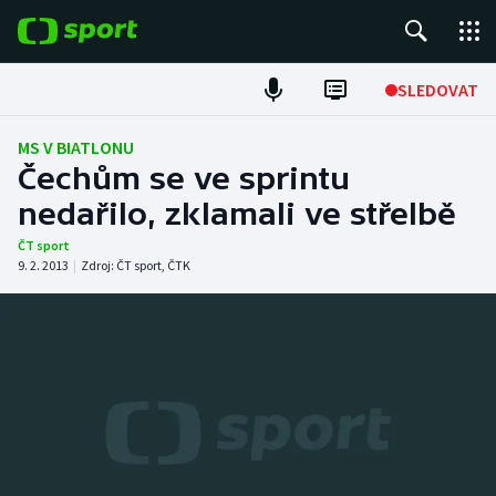
POPULÁRNÍ
SLEDOVAT
Fotbal
MS V BIATLONU
Čechům se ve sprintu
Hokej
nedařilo, zklamali ve střelbě
Tenis
ČT sport
9. 2. 2013
|
Zdroj:
ČT sport
,
ČTK
Atletika
Cyklistika
DALŠÍ SPORTY
Americký fotbal
NEPŘEHLÉDNĚTE