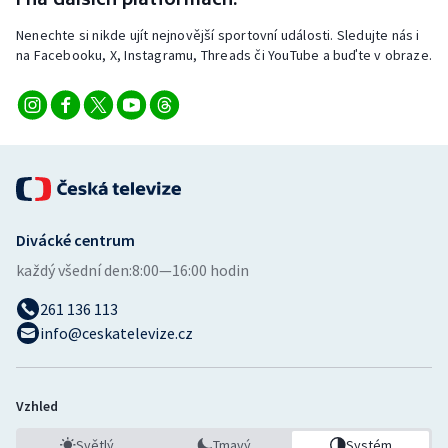
Nenechte si nikde ujít nejnovější sportovní události. Sledujte nás i
na Facebooku, X, Instagramu, Threads či YouTube a buďte v obraze.
Divácké centrum
každý všední den:
8:00—16:00 hodin
261 136 113
info@ceskatelevize.cz
Vzhled
Světlý
Tmavý
Systém