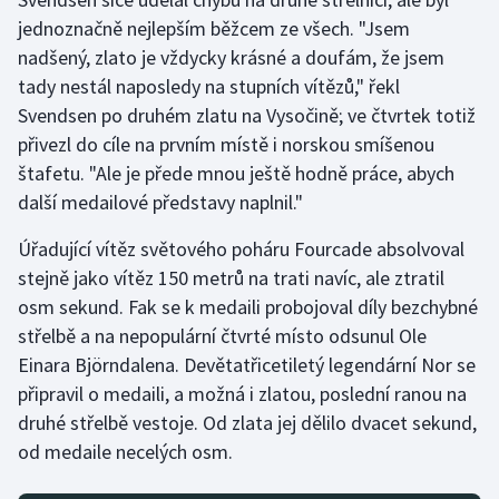
jednoznačně nejlepším běžcem ze všech. "Jsem
Gymnastika
nadšený, zlato je vždycky krásné a doufám, že jsem
tady nestál naposledy na stupních vítězů," řekl
Házená
Svendsen po druhém zlatu na Vysočině; ve čtvrtek totiž
přivezl do cíle na prvním místě i norskou smíšenou
Jezdectví
štafetu. "Ale je přede mnou ještě hodně práce, abych
další medailové představy naplnil."
Judo
Úřadující vítěz světového poháru Fourcade absolvoval
Krasobruslení
stejně jako vítěz 150 metrů na trati navíc, ale ztratil
osm sekund. Fak se k medaili probojoval díly bezchybné
Lezení
střelbě a na nepopulární čtvrté místo odsunul Ole
Einara Björndalena. Devětatřicetiletý legendární Nor se
Lyže a snowboard
připravil o medaili, a možná i zlatou, poslední ranou na
druhé střelbě vestoje. Od zlata jej dělilo dvacet sekund,
Moderní pětiboj
od medaile necelých osm.
Motorsport