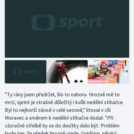
"Ty rány jsem předržel, šlo to nahoru. Hrozně mě to
mrzí, sprint je strašně důležitý i kvůli nedělní stíhačce.
Byl to nejhorší závod v celé sezoně," litoval v cíli
Moravec a směrem k nedělní stíhačce dodal: "Při
zázračné střelbě by se do desítky dalo být. Problém
bude ten, že předek hrozně ujede. Uvidíme, nějaký