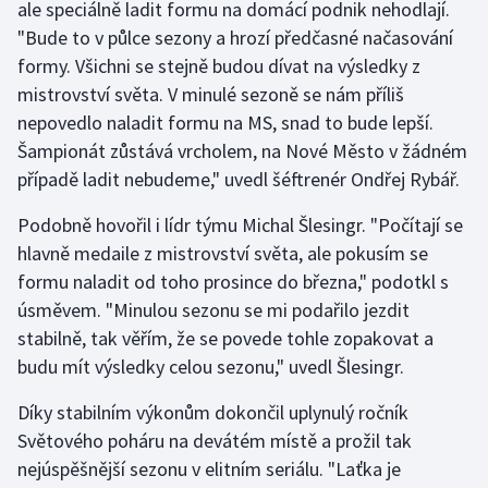
ale speciálně ladit formu na domácí podnik nehodlají.
"Bude to v půlce sezony a hrozí předčasné načasování
Gymnastika
formy. Všichni se stejně budou dívat na výsledky z
mistrovství světa. V minulé sezoně se nám příliš
Házená
nepovedlo naladit formu na MS, snad to bude lepší.
Šampionát zůstává vrcholem, na Nové Město v žádném
Jezdectví
případě ladit nebudeme," uvedl šéftrenér Ondřej Rybář.
Judo
Podobně hovořil i lídr týmu Michal Šlesingr. "Počítají se
hlavně medaile z mistrovství světa, ale pokusím se
Krasobruslení
formu naladit od toho prosince do března," podotkl s
úsměvem. "Minulou sezonu se mi podařilo jezdit
Lezení
stabilně, tak věřím, že se povede tohle zopakovat a
Lyže a snowboard
budu mít výsledky celou sezonu," uvedl Šlesingr.
Díky stabilním výkonům dokončil uplynulý ročník
Moderní pětiboj
Světového poháru na devátém místě a prožil tak
nejúspěšnější sezonu v elitním seriálu. "Laťka je
Motorsport