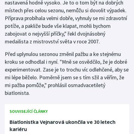
nastavená hodně vysoko. Je to o tom být na dobrých
Olympijské hry
místech přes celou sezonu, nemůžu si dovolit výpadek.
Příprava probíhala velmi dobře, vyhnuly se mi zdravotní
Parasport
potíže, a pakliže bude vše klapat, mohli bychom
zabojovat o nejvyšší příčky," řekl dvojnásobný
Plavání
medailista z mistrovství světa v roce 2007.
Plážový volejbal
Před uplynulou sezonou změnil pažbu a ke stejnému
kroku se odhodlal i nyní. "Mně se osvědčilo, že je dobré
Ragby
experimentovat. Zase je to trochu víc odlehčené, aby se
mi lépe běželo. Poměrně jsem se s tím sžil a věřím, že
Rychlobruslení
mi pažba pomůže," prohlásil osmadvacetiletý
biatlonista.
Rychlostní kanoistika
Short track
SOUVISEJÍCÍ ČLÁNKY
Biatlonistka Vejnarová ukončila ve 30 letech
Sportovní střelba
kariéru