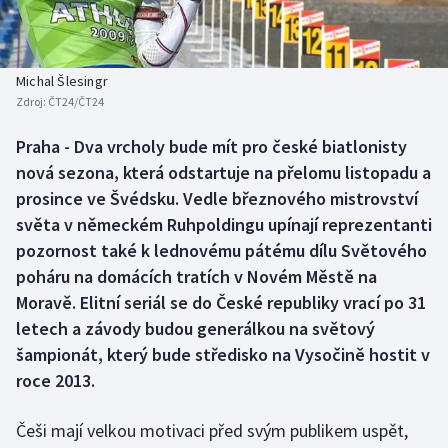
Baseball a softbal
Soutěže
Basketbal
Historické návraty
Michal Šlesingr
Zdroj:
ČT24/ČT24
Biatlon
Aplikace ČT sport
Praha - Dva vrcholy bude mít pro české biatlonisty
Boby a skeleton
AZ kvíz
nová sezona, která odstartuje na přelomu listopadu a
prosince ve Švédsku. Vedle březnového mistrovství
Box
světa v německém Ruhpoldingu upínají reprezentanti
pozornost také k lednovému pátému dílu Světového
Curling
poháru na domácích tratích v Novém Městě na
Moravě. Elitní seriál se do České republiky vrací po 31
Dostihy
letech a závody budou generálkou na světový
Florbal
šampionát, který bude středisko na Vysočině hostit v
roce 2013.
Futsal
Češi mají velkou motivaci před svým publikem uspět,
Golf