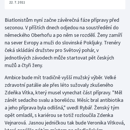
22. 7. 2011
Stolní tenis
Triatlon
Biatlonistům nyní začne závěrečná fáze přípravy před
sezonou. V příštích dnech odjedou na soustředění do
Veslování
německého Oberhofu a po něm se rozdělí. Ženy zamíří
na sever Evropy a muži do slovinské Pokljuky. Trenéry
Vodní slalom
čeká skládání družstev pro Světový pohár, v
jednotlivých závodech může startovat pět českých
Volejbal
mužů a čtyři ženy.
Ostatní
Ambice bude mít tradičně vyšší mužský výběr. Velké
zdravotní patálie ale přes léto sužovaly zkušeného
Zdeňka Vítka, který musel vynechat část přípravy. "Měl
zánět sedacího svalu a boreliózu. Měsíc bral antibiotika
a jeho příprava byla odlišná," uvedl Rybář. Ženský tým
opět omladil, s kariérou se totiž rozloučila Zdenka
Vejnarová. Jasnou jedničkou tak bude Veronika Vítková,