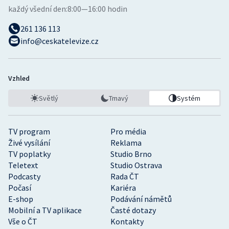
každý všední den:
8:00—16:00 hodin
261 136 113
info@ceskatelevize.cz
Vzhled
Světlý
Tmavý
Systém
TV program
Pro média
Živé vysílání
Reklama
TV poplatky
Studio Brno
Teletext
Studio Ostrava
Podcasty
Rada ČT
Počasí
Kariéra
E-shop
Podávání námětů
Mobilní a TV aplikace
Časté dotazy
Vše o ČT
Kontakty