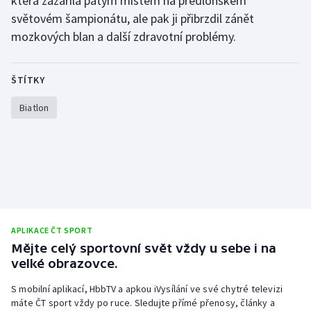
která zazářila pátým místem na předloňském
světovém šampionátu, ale pak ji přibrzdil zánět
mozkových blan a další zdravotní problémy.
ŠTÍTKY
Biatlon
APLIKACE ČT SPORT
Mějte celý sportovní svět vždy u sebe i na
velké obrazovce.
S mobilní aplikací, HbbTV a apkou iVysílání ve své chytré televizi
máte ČT sport vždy po ruce. Sledujte přímé přenosy, články a