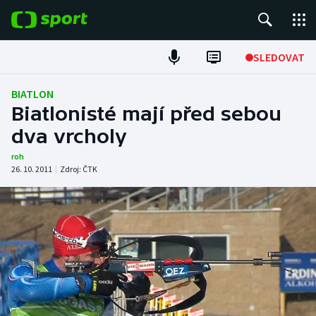
POPULÁRNÍ
SLEDOVAT
Fotbal
BIATLON
Biatlonisté mají před sebou
Hokej
dva vrcholy
Tenis
roh
26. 10. 2011
|
Zdroj:
ČTK
Atletika
Cyklistika
DALŠÍ SPORTY
Americký fotbal
NEPŘEHLÉDNĚTE