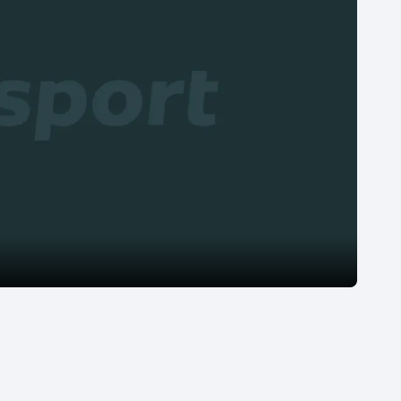
Moderní pětiboj
Triatlon
Motorsport
Veslování
Olympijské hry
Vodní slalom
Parasport
Volejbal
Plavání
Ostatní
Plážový volejbal