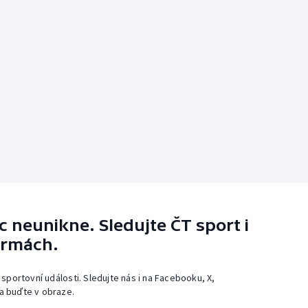
 neunikne. Sledujte ČT sport i
ormách.
 sportovní události. Sledujte nás i na Facebooku, X,
a buďte v obraze.