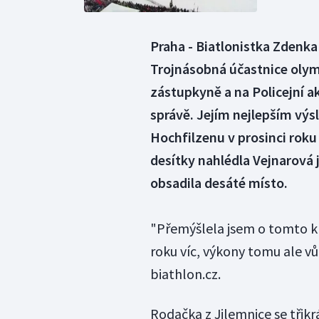
Praha - Biatlonistka Zdenka 
Trojnásobná účastnice olym
zástupkyně a na Policejní 
správě. Jejím nejlepším vý
Hochfilzenu v prosinci roku 
desítky nahlédla Vejnarová j
obsadila desáté místo.
"Přemýšlela jsem o tomto k
roku víc, výkony tomu ale v
biathlon.cz.
Rodačka z Jilemnice se třikr