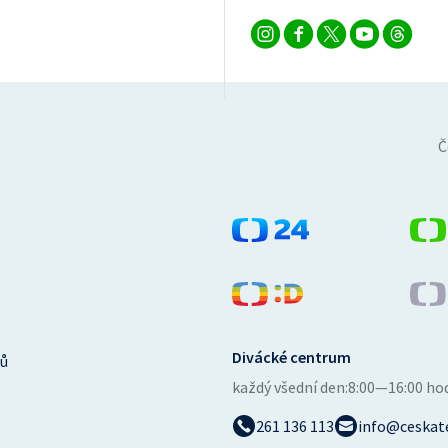
Č
Divácké centrum
ů
každý všední den:
8:00—16:00 ho
261 136 113
info@ceskate