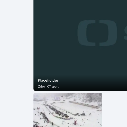
Curling
Dostihy
Florbal
Futsal
Golf
Gymnastika
Placeholder
Zdroj:
ČT sport