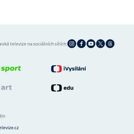
eská televize na sociálních sítích:
din
levize.cz