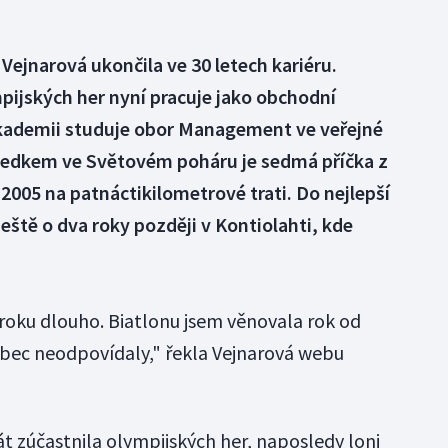
Vejnarová ukončila ve 30 letech kariéru.
pijských her nyní pracuje jako obchodní
akademii studuje obor Management ve veřejné
sledkem ve Světovém poháru je sedmá příčka z
2005 na patnáctikilometrové trati. Do nejlepší
eště o dva roky později v Kontiolahti, kde
roku dlouho. Biatlonu jsem věnovala rok od
ůbec neodpovídaly," řekla Vejnarová webu
át zúčastnila olympijských her, naposledy loni