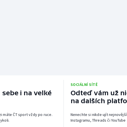
SOCIÁLNÍ SÍTĚ
 sebe i na velké
Odteď vám už nic
na dalších platf
izi máte ČT sport vždy po ruce.
Nenechte si nikde ujít nejnovější
ykoli.
Instagramu, Threads či YouTube 