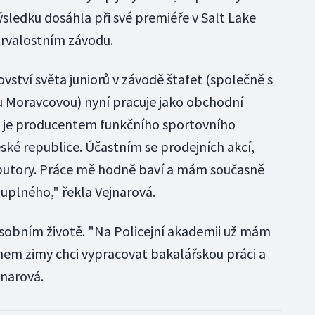
sledku dosáhla při své premiéře v Salt Lake
ytrvalostním závodu.
ovství světa juniorů v závodě štafet (společně s
 Moravcovou) nyní pracuje jako obchodní
á je producentem funkčního sportovního
eské republice. Účastním se prodejních akcí,
ributory. Práce mě hodně baví a mám současně
uplného," řekla Vejnarová.
 osobním životě. "Na Policejní akademii už mám
em zimy chci vypracovat bakalářskou práci a
jnarová.