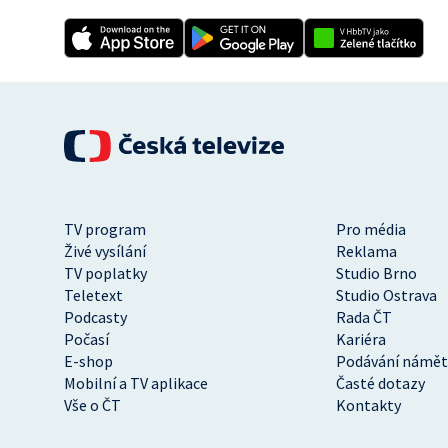
TV program
Pro média
Živé vysílání
Reklama
TV poplatky
Studio Brno
Teletext
Studio Ostrava
Podcasty
Rada ČT
Počasí
Kariéra
E-shop
Podávání námět
Mobilní a TV aplikace
Časté dotazy
Vše o ČT
Kontakty