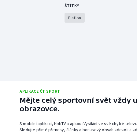
ŠTÍTKY
Biatlon
APLIKACE ČT SPORT
Mějte celý sportovní svět vždy u
obrazovce.
S mobilní aplikací, HbbTV a apkou iVysílání ve své chytré telev
Sledujte přímé přenosy, články a bonusový obsah kdekoli a kd