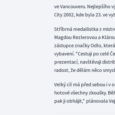
ve Vancouveru. Nejlepšího vý
City 2002, kde byla 23. ve v
Stříbrná medailistka z mistr
Magdou Rezlerovou a Klárou
zástupce značky Odlo, kter
vybavení. "Cestuji po celé Č
prezentací, navštěvuji dist
radost, že dělám něco smysl
Velký cíl má před sebou i v
hotové všechny zkoušky. Běh
pak ji obhájit," plánovala Ve