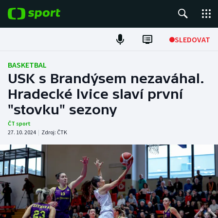
POPULÁRNÍ
SLEDOVAT
Fotbal
BASKETBAL
USK s Brandýsem nezaváhal.
Hokej
Hradecké lvice slaví první
"stovku" sezony
Tenis
ČT sport
Atletika
27. 10. 2024
|
Zdroj:
ČTK
Cyklistika
DALŠÍ SPORTY
Americký fotbal
NEPŘEHLÉDNĚTE