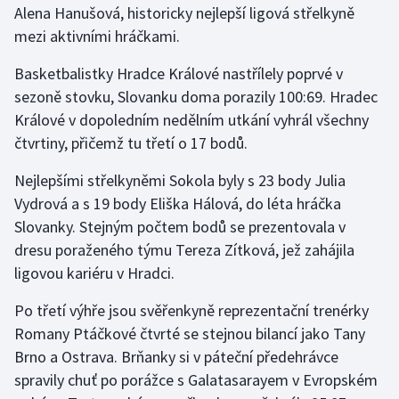
Alena Hanušová, historicky nejlepší ligová střelkyně
mezi aktivními hráčkami.
Gymnastika
Basketbalistky Hradce Králové nastřílely poprvé v
Házená
sezoně stovku, Slovanku doma porazily 100:69. Hradec
Králové v dopoledním nedělním utkání vyhrál všechny
Jezdectví
čtvrtiny, přičemž tu třetí o 17 bodů.
Judo
Nejlepšími střelkyněmi Sokola byly s 23 body Julia
Vydrová a s 19 body Eliška Hálová, do léta hráčka
Krasobruslení
Slovanky. Stejným počtem bodů se prezentovala v
dresu poraženého týmu Tereza Zítková, jež zahájila
Lezení
ligovou kariéru v Hradci.
Lyže a snowboard
Po třetí výhře jsou svěřenkyně reprezentační trenérky
Romany Ptáčkové čtvrté se stejnou bilancí jako Tany
Moderní pětiboj
Brno a Ostrava. Brňanky si v páteční předehrávce
spravily chuť po porážce s Galatasarayem v Evropském
Motorsport