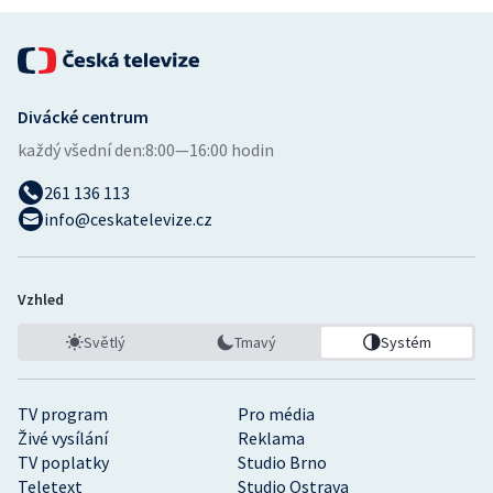
Divácké centrum
každý všední den:
8:00—16:00 hodin
261 136 113
info@ceskatelevize.cz
Vzhled
Světlý
Tmavý
Systém
TV program
Pro média
Živé vysílání
Reklama
TV poplatky
Studio Brno
Teletext
Studio Ostrava