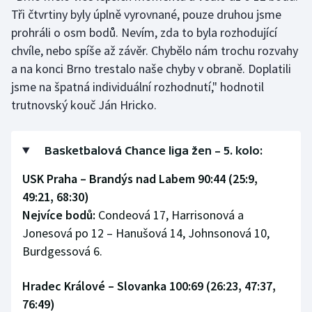
Stolní tenis
Tři čtvrtiny byly úplně vyrovnané, pouze druhou jsme
prohráli o osm bodů. Nevím, zda to byla rozhodující
Triatlon
chvíle, nebo spíše až závěr. Chybělo nám trochu rozvahy
a na konci Brno trestalo naše chyby v obraně. Doplatili
Veslování
jsme na špatná individuální rozhodnutí," hodnotil
trutnovský kouč Ján Hricko.
Vodní slalom
Volejbal
Basketbalová Chance liga žen – 5. kolo:
Ostatní
USK Praha – Brandýs nad Labem 90:44 (25:9,
49:21, 68:30)
Nejvíce bodů:
Condeová 17, Harrisonová a
Jonesová po 12 – Hanušová 14, Johnsonová 10,
Burdgessová 6.
Hradec Králové – Slovanka 100:69 (26:23, 47:37,
76:49)