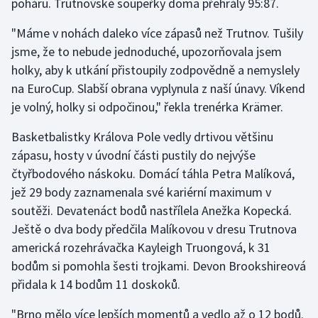
poháru. Trutnovské soupeřky doma přehrály 95:87.
Olympijské hry
"Máme v nohách daleko více zápasů než Trutnov. Tušily
jsme, že to nebude jednoduché, upozorňovala jsem
Parasport
holky, aby k utkání přistoupily zodpovědně a nemyslely
na EuroCup. Slabší obrana vyplynula z naší únavy. Víkend
Plavání
je volný, holky si odpočinou," řekla trenérka Krämer.
Plážový volejbal
Basketbalistky Králova Pole vedly drtivou většinu
zápasu, hosty v úvodní části pustily do nejvýše
Ragby
čtyřbodového náskoku. Domácí táhla Petra Malíková,
jež 29 body zaznamenala své kariérní maximum v
Rychlobruslení
soutěži. Devatenáct bodů nastřílela Anežka Kopecká.
Rychlostní kanoistika
Ještě o dva body předčila Malíkovou v dresu Trutnova
americká rozehrávačka Kayleigh Truongová, k 31
Short track
bodům si pomohla šesti trojkami. Devon Brookshireová
přidala k 14 bodům 11 doskoků.
Sportovní střelba
"Brno mělo více lepších momentů a vedlo až o 12 bodů.