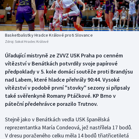
Baseball a softbal
Soutěže
Basketbal
Historické návraty
Biatlon
Aplikace ČT sport
Basketbalistky Hradce Králové proti Slovance
Zdroj:
Sokol Hradec Králové
Boby a skeleton
AZ kvíz
Úřadující mistryně ze ZVVZ USK Praha po cenném
vítězství v Benátkách potvrdily svoje papírové
Box
předpoklady v 5. kole domácí soutěže proti Brandýsu
Curling
nad Labem, které hladce přehrály 90:44. Vysoké
vítězství v podobě první "stovky" sezony si připsaly
Dostihy
také svěřenkyně Romany Ptáčkové. KP Brno v
páteční předehrávce porazilo Trutnov.
Florbal
Stejně jako v Benátkách vedla USK španělská
Futsal
reprezentantka María Condeová, jež nastřílela 17 bodů.
V dresu poraženého celku měla 14 bodů třiatřicetiletá
Golf