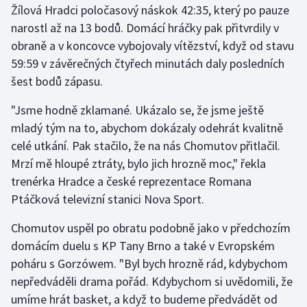
Žílová Hradci poločasový náskok 42:35, který po pauze
narostl až na 13 bodů. Domácí hráčky pak přitvrdily v
Gymnastika
obraně a v koncovce vybojovaly vítězství, když od stavu
59:59 v závěrečných čtyřech minutách daly posledních
Házená
šest bodů zápasu.
Jezdectví
"Jsme hodně zklamané. Ukázalo se, že jsme ještě
mladý tým na to, abychom dokázaly odehrát kvalitně
Judo
celé utkání. Pak stačilo, že na nás Chomutov přitlačil.
Mrzí mě hloupé ztráty, bylo jich hrozně moc," řekla
Krasobruslení
trenérka Hradce a české reprezentace Romana
Lezení
Ptáčková televizní stanici Nova Sport.
Chomutov uspěl po obratu podobně jako v předchozím
Lyže a snowboard
domácím duelu s KP Tany Brno a také v Evropském
Moderní pětiboj
poháru s Gorzówem. "Byl bych hrozně rád, kdybychom
nepředváděli drama pořád. Kdybychom si uvědomili, že
Motorsport
umíme hrát basket, a když to budeme předvádět od