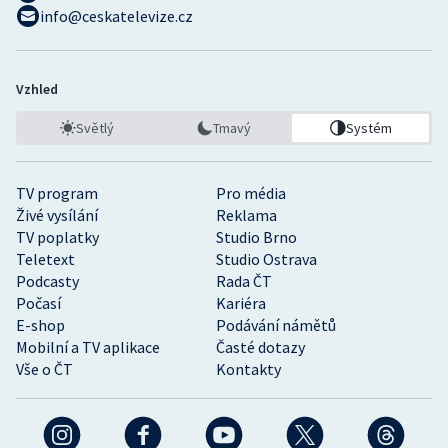
info@ceskatelevize.cz
Vzhled
Světlý
Tmavý
Systém
TV program
Pro média
Živé vysílání
Reklama
TV poplatky
Studio Brno
Teletext
Studio Ostrava
Podcasty
Rada ČT
Počasí
Kariéra
E-shop
Podávání námětů
Mobilní a TV aplikace
Časté dotazy
Vše o ČT
Kontakty