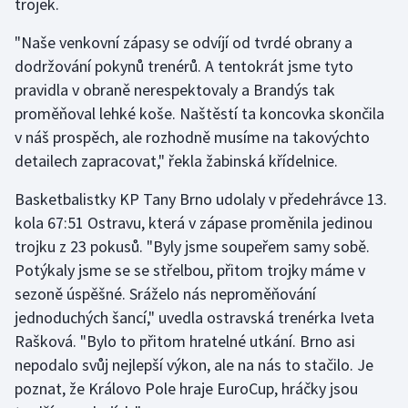
trojek.
Stolní tenis
"Naše venkovní zápasy se odvíjí od tvrdé obrany a
Triatlon
dodržování pokynů trenérů. A tentokrát jsme tyto
pravidla v obraně nerespektovaly a Brandýs tak
Veslování
proměňoval lehké koše. Naštěstí ta koncovka skončila
v náš prospěch, ale rozhodně musíme na takovýchto
Vodní slalom
detailech zapracovat," řekla žabinská křídelnice.
Volejbal
Basketbalistky KP Tany Brno udolaly v předehrávce 13.
kola 67:51 Ostravu, která v zápase proměnila jedinou
Ostatní
trojku z 23 pokusů. "Byly jsme soupeřem samy sobě.
Potýkaly jsme se se střelbou, přitom trojky máme v
sezoně úspěšné. Sráželo nás neproměňování
jednoduchých šancí," uvedla ostravská trenérka Iveta
Rašková. "Bylo to přitom hratelné utkání. Brno asi
nepodalo svůj nejlepší výkon, ale na nás to stačilo. Je
poznat, že Královo Pole hraje EuroCup, hráčky jsou