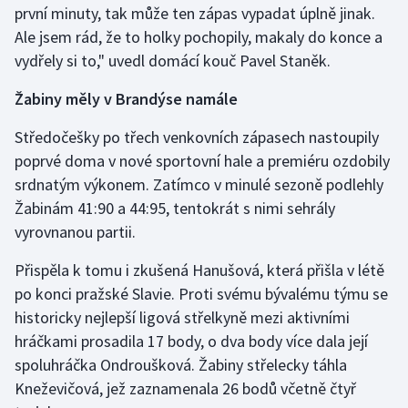
první minuty, tak může ten zápas vypadat úplně jinak.
Olympijské hry
Ale jsem rád, že to holky pochopily, makaly do konce a
vydřely si to," uvedl domácí kouč Pavel Staněk.
Parasport
Žabiny měly v Brandýse namále
Plavání
Středočešky po třech venkovních zápasech nastoupily
Plážový volejbal
poprvé doma v nové sportovní hale a premiéru ozdobily
srdnatým výkonem. Zatímco v minulé sezoně podlehly
Ragby
Žabinám 41:90 a 44:95, tentokrát s nimi sehrály
vyrovnanou partii.
Rychlobruslení
Přispěla k tomu i zkušená Hanušová, která přišla v létě
Rychlostní kanoistika
po konci pražské Slavie. Proti svému bývalému týmu se
historicky nejlepší ligová střelkyně mezi aktivními
Short track
hráčkami prosadila 17 body, o dva body více dala její
spoluhráčka Ondroušková. Žabiny střelecky táhla
Sportovní střelba
Kneževičová, jež zaznamenala 26 bodů včetně čtyř