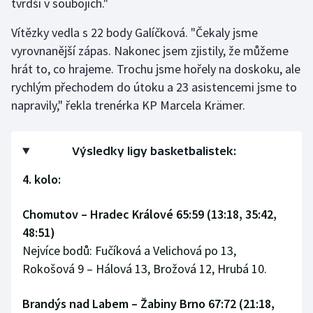
tvrdší v soubojích."
Vítězky vedla s 22 body Galíčková. "Čekaly jsme
vyrovnanější zápas. Nakonec jsem zjistily, že můžeme
hrát to, co hrajeme. Trochu jsme hořely na doskoku, ale
rychlým přechodem do útoku a 23 asistencemi jsme to
napravily," řekla trenérka KP Marcela Krämer.
Výsledky ligy basketbalistek:
4. kolo:
Chomutov – Hradec Králové 65:59 (13:18, 35:42,
48:51)
Nejvíce bodů: Fučíková a Velichová po 13,
Rokošová 9 – Hálová 13, Brožová 12, Hrubá 10.
Brandýs nad Labem – Žabiny Brno 67:72 (21:18,