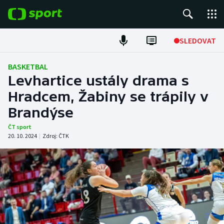
POPULÁRNÍ
SLEDOVAT
Fotbal
BASKETBAL
Levhartice ustály drama s
Hokej
Hradcem, Žabiny se trápily v
Brandýse
Tenis
ČT sport
Atletika
20. 10. 2024
|
Zdroj:
ČTK
Cyklistika
DALŠÍ SPORTY
Americký fotbal
NEPŘEHLÉDNĚTE