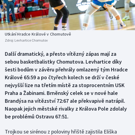
Baseball a softbal
Soutěže
Basketbal
Historické návraty
Biatlon
Aplikace ČT sport
Utkání Hradce Králové v Chomutově
Zdroj:
Levhartice Chomutov
Boby a skeleton
AZ kvíz
Další dramatický, a přesto vítězný zápas mají za
sebou basketbalistky Chomutova. Levhartice díky
Box
šesti bodům v závěru přehrály omlazený tým Hradce
Curling
Králové 65:59 a po čtyřech kolech se drží v české
nejvyšší lize na třetím místě za stoprocentním USK
Dostihy
Praha a Žabinami. Brněnský celek se v nové hale
Brandýsa na vítězství 72:67 ale překvapivě natrápil.
Florbal
Naopak jejich městské rivalky z Králova Pole zdolaly
be problémů Ostravu 67:51.
Futsal
Trojkou se sirénou z poloviny hřiště zajistila Eliška
Golf