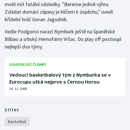
mohl mít fatální následky. "Bereme jedině výhru.
Zvládat domácí zápasy je klíčem k úspěchu," uvedl
Gymnastika
křídelní hráč Goran Jagodnik.
Házená
Vedle Podgorici narazí Nymburk ještě na španělské
Bilbao a srbský Hemofarm Vršac. Do play off postoupí
Jezdectví
nejlepší dva týmy.
Judo
SOUVISEJÍCÍ ČLÁNKY
Krasobruslení
Vedoucí basketbalový tým z Nymburka se v
Eurocupu utká nejprve s Černou Horou
Lezení
24. 11. 2008
Lyže a snowboard
ŠTÍTKY
Moderní pětiboj
Basketbal
Motorsport