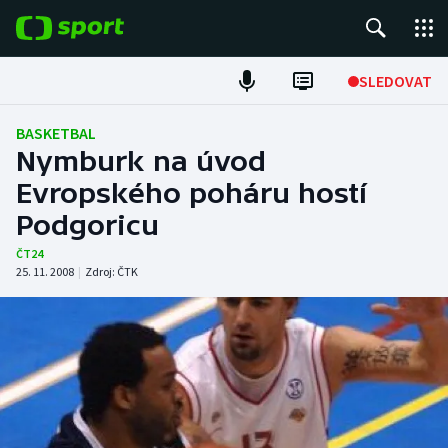
POPULÁRNÍ
SLEDOVAT
Fotbal
BASKETBAL
Nymburk na úvod
Hokej
Evropského poháru hostí
Podgoricu
Tenis
ČT24
Atletika
25. 11. 2008
|
Zdroj:
ČTK
Cyklistika
DALŠÍ SPORTY
Americký fotbal
NEPŘEHLÉDNĚTE