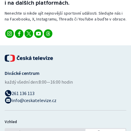
i na dalších platformách.
Stolní tenis
Nenechte si nikde ujít nejnovější sportovní události. Sledujte nás i
Triatlon
na Facebooku, X, Instagramu, Threads či YouTube a buďte v obraze.
Veslování
Vodní slalom
Volejbal
Divácké centrum
Ostatní
každý všední den:
8:00—16:00 hodin
261 136 113
info@ceskatelevize.cz
Vzhled