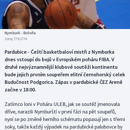
Baseball a softbal
Soutěže
Basketbal
Historické návraty
Biatlon
Aplikace ČT sport
Nymburk - Boloňa
Zdroj:
ČTK/ČTK
Boby a skeleton
AZ kvíz
Pardubice - Čeští basketbaloví mistři z Nymburka
dnes vstoupí do bojů v Evropském poháru FIBA. V
Box
druhé nejvýznamnější klubové soutěži kontinentu
Curling
bude jejich prvním soupeřem elitní černohorský celek
Budučnost Podgorica. Zápas v pardubické ČEZ Areně
Dostihy
začne v 18:00.
Florbal
Zatímco loni v Poháru ULEB, jak se soutěž jmenovala
dříve, narazili Nymburští v první fázi na pět soupeřů,
Futsal
nyní se po změně herního schématu popasují jen s třemi
soky, takže každý výpadek na pardubické palubovce by
Golf