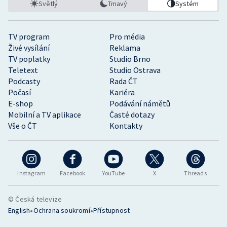
Světlý
Tmavý
Systém
TV program
Pro média
Živé vysílání
Reklama
TV poplatky
Studio Brno
Teletext
Studio Ostrava
Podcasty
Rada ČT
Počasí
Kariéra
E-shop
Podávání námětů
Mobilní a TV aplikace
Časté dotazy
Vše o ČT
Kontakty
Instagram
Facebook
YouTube
X
Threads
© Česká televize
•
•
English
Ochrana soukromí
Přístupnost