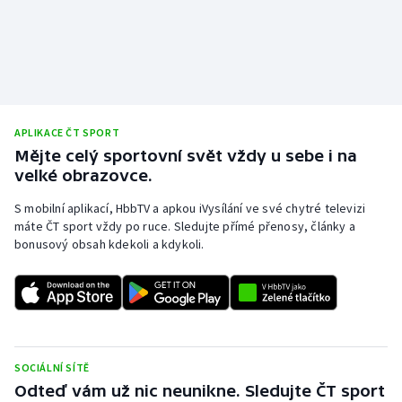
Olympijské hry
Parasport
Plavání
APLIKACE ČT SPORT
Mějte celý sportovní svět vždy u sebe i na
Plážový volejbal
velké obrazovce.
Ragby
S mobilní aplikací, HbbTV a apkou iVysílání ve své chytré televizi
máte ČT sport vždy po ruce. Sledujte přímé přenosy, články a
Rychlobruslení
bonusový obsah kdekoli a kdykoli.
Rychlostní kanoistika
Short track
SOCIÁLNÍ SÍTĚ
Sportovní střelba
Odteď vám už nic neunikne. Sledujte ČT sport