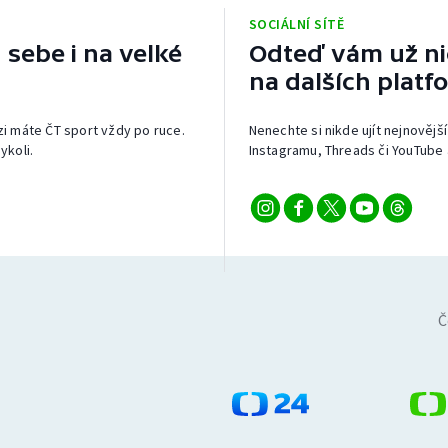
SOCIÁLNÍ SÍTĚ
 sebe i na velké
Odteď vám už nic
na dalších platf
izi máte ČT sport vždy po ruce.
Nenechte si nikde ujít nejnovější
ykoli.
Instagramu, Threads či YouTube 
Č