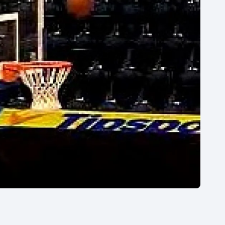
Moderní pětiboj
Triatlon
Motorsport
Veslování
Olympijské hry
Vodní slalom
Parasport
Volejbal
Plavání
Ostatní
Plážový volejbal