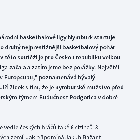
národní basketbalové ligy Nymburk startuje
o druhý nejprestižnější basketbalový pohár
 této soutěži je pro Českou republiku velkou
liga začala a zatím jsme bez porážky. Největší
ď v Europcupu," poznamenává bývalý
Jiří Zídek s tím, že je nymburské mužstvo před
horským týmem Budućnost Podgorica v dobré
 vedle českých hráčů také 6 cizinců: 3
jiných zemí. Jak připomíná Jakub Bažant