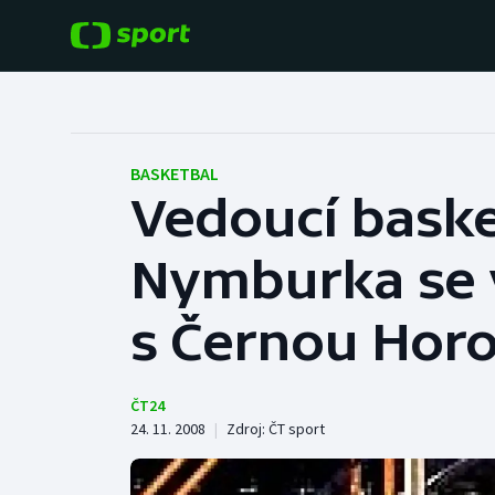
POPULÁRNÍ
DALŠÍ SPORTY
Fotbal
Americký fotbal
BASKETBAL
Vedoucí baske
Hokej
Baseball a softbal
Nymburka se 
Tenis
Basketbal
Atletika
s Černou Hor
Biatlon
Cyklistika
Boby a skeleton
ČT24
24. 11. 2008
|
Zdroj:
ČT sport
Box