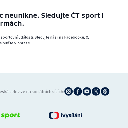
 neunikne. Sledujte ČT sport i
ormách.
 sportovní události. Sledujte nás i na Facebooku, X,
a buďte v obraze.
eská televize na sociálních sítích: