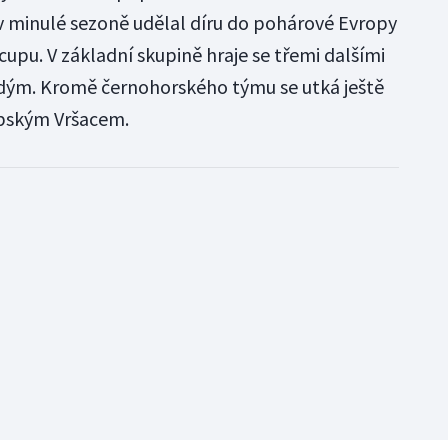
v minulé sezoně udělal díru do pohárové Evropy
upu. V základní skupině hraje se třemi dalšími
dým. Kromě černohorského týmu se utká ještě
rbským Vršacem.