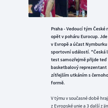
Praha - Vedoucí tým České 
opět v poháru Eurocup. Jde 
v Evropě a účast Nymburku v
sportovní událostí. "Česká 
test samozřejmě přijde te
basketbalový reprezentant 
zítřejším utkáním s černo
formě.
V týmu v současné době hraje
z Evropské unie a 3 další z 