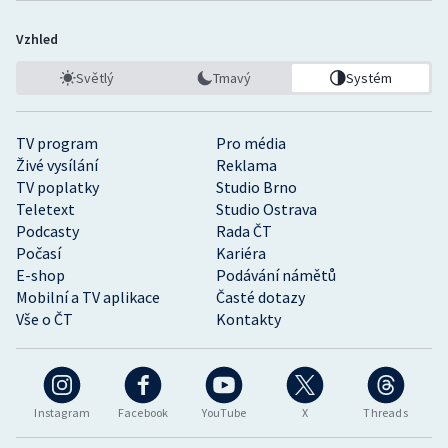
Vzhled
Světlý
Tmavý
Systém
TV program
Pro média
Živé vysílání
Reklama
TV poplatky
Studio Brno
Teletext
Studio Ostrava
Podcasty
Rada ČT
Počasí
Kariéra
E-shop
Podávání námětů
Mobilní a TV aplikace
Časté dotazy
Vše o ČT
Kontakty
Instagram
Facebook
YouTube
X
Threads