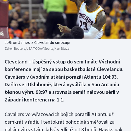
Baseball a softbal
Soutěže
Basketbal
Historické návraty
Biatlon
Aplikace ČT sport
LeBron James z Clevelandu smečuje
Boby a skeleton
AZ kvíz
Zdroj:
Reuters/USA TODAY Sports/Ken Blaze
Box
Cleveland – Úspěšný vstup do semifinále Východní
konference mají za sebou basketbalisté Clevelandu.
Curling
Cavaliers v úvodním utkání porazili Atlantu 104:93.
Dařilo se i Oklahomě, která vyválčila v San Antoniu
Dostihy
těsnou výhru 98:97 a srovnala semifinálovou sérii v
Západní konferenci na 1:1.
Florbal
Cavaliers ve vyřazovacích bojích porazili Atlantu už
Futsal
osmkrát v řadě. I tentokrát pohodlně směřovali za
dalším vítězstvím, když vedli až o 18 bodů. Hawks pak
Golf