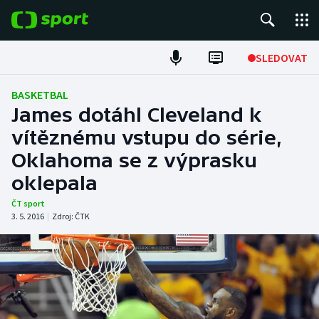
POPULÁRNÍ
SLEDOVAT
Fotbal
BASKETBAL
James dotáhl Cleveland k
Hokej
vítěznému vstupu do série,
Oklahoma se z výprasku
Tenis
oklepala
Atletika
ČT sport
3. 5. 2016
|
Zdroj:
ČTK
Cyklistika
DALŠÍ SPORTY
Americký fotbal
NEPŘEHLÉDNĚTE