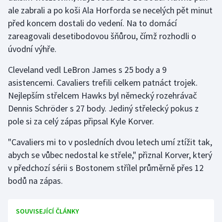
ale zabrali a po koši Ala Horforda se necelých pět minut
před koncem dostali do vedení. Na to domácí
Gymnastika
zareagovali desetibodovou šňůrou, čímž rozhodli o
Házená
úvodní výhře.
Cleveland vedl LeBron James s 25 body a 9
Jezdectví
asistencemi. Cavaliers trefili celkem patnáct trojek.
Judo
Nejlepším střelcem Hawks byl německý rozehrávač
Dennis Schröder s 27 body. Jediný střelecký pokus z
Krasobruslení
pole si za celý zápas připsal Kyle Korver.
"Cavaliers mi to v posledních dvou letech umí ztížit tak,
Lezení
abych se vůbec nedostal ke střele," přiznal Korver, který
Lyže a snowboard
v předchozí sérii s Bostonem střílel průměrně přes 12
bodů na zápas.
Moderní pětiboj
SOUVISEJÍCÍ ČLÁNKY
Motorsport