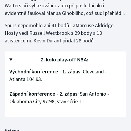
Stolní tenis
Waiters při vyhazování z autu při poslední akci
evidentně fauloval Manua Ginobiliho, což sudí přehlédli.
Triatlon
Spurs nepomohlo ani 41 bodů LaMarcuse Aldridge.
Veslování
Hosty vedl Russell Westbrook s 29 body a 10
asistencemi. Kevin Durant přidal 28 bodů.
Vodní slalom
2. kolo play-off NBA:
Volejbal
Východní konference - 1. zápas:
Cleveland -
Ostatní
Atlanta 104:93.
Západní konference - 2. zápas:
San Antonio -
Oklahoma City 97:98, stav série 1:1.