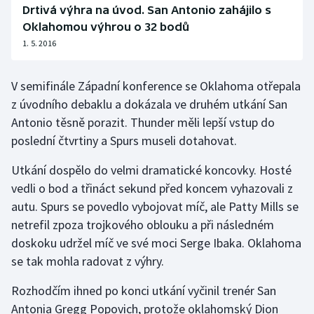
Drtivá výhra na úvod. San Antonio zahájilo s
Olympijské hry
Oklahomou výhrou o 32 bodů
1. 5. 2016
Parasport
V semifinále Západní konference se Oklahoma otřepala
Plavání
z úvodního debaklu a dokázala ve druhém utkání San
Antonio těsně porazit. Thunder měli lepší vstup do
Plážový volejbal
poslední čtvrtiny a Spurs museli dotahovat.
Ragby
Utkání dospělo do velmi dramatické koncovky. Hosté
vedli o bod a třináct sekund před koncem vyhazovali z
Rychlobruslení
autu. Spurs se povedlo vybojovat míč, ale Patty Mills se
Rychlostní kanoistika
netrefil zpoza trojkového oblouku a při následném
doskoku udržel míč ve své moci Serge Ibaka. Oklahoma
Short track
se tak mohla radovat z výhry.
Rozhodčím ihned po konci utkání vyčinil trenér San
Sportovní střelba
Antonia Gregg Popovich, protože oklahomský Dion