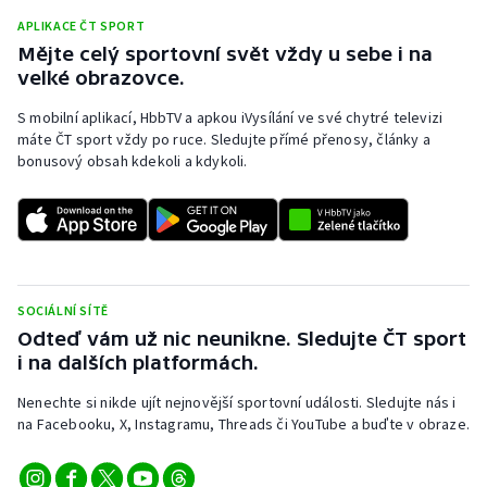
Stolní tenis
APLIKACE ČT SPORT
Mějte celý sportovní svět vždy u sebe i na
Triatlon
velké obrazovce.
S mobilní aplikací, HbbTV a apkou iVysílání ve své chytré televizi
Veslování
máte ČT sport vždy po ruce. Sledujte přímé přenosy, články a
bonusový obsah kdekoli a kdykoli.
Vodní slalom
Volejbal
Ostatní
SOCIÁLNÍ SÍTĚ
Odteď vám už nic neunikne. Sledujte ČT sport
i na dalších platformách.
Nenechte si nikde ujít nejnovější sportovní události. Sledujte nás i
na Facebooku, X, Instagramu, Threads či YouTube a buďte v obraze.