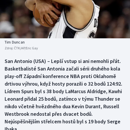
Baseball a softbal
Soutěže
Basketbal
Historické návraty
Biatlon
Aplikace ČT sport
Tim Duncan
Boby a skeleton
AZ kvíz
Zdroj:
ČTK/AP/Eric Gay
Box
San Antonio (USA) – Lepší vstup si ani nemohli přát.
Basketbalisté San Antonia začali sérii druhého kola
Curling
play-off Západní konference NBA proti Oklahomě
drtivou výhrou, když hosty porazili o 32 bodů 124:92.
Dostihy
Lídrem Spurs byl s 38 body LaMarcus Aldridge, Kawhi
Leonard přidal 25 bodů, zatímco v týmu Thunder se
Florbal
nikdo včetně hvězdného dua Kevin Durant, Russell
Westbrook nedostal přes dvacet bodů.
Futsal
Nejúspěšnějším střelcem hostů byl s 19 body Serge
Ibaka.
Golf