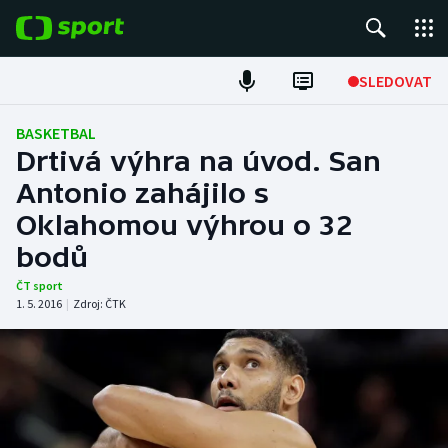
POPULÁRNÍ
SLEDOVAT
Fotbal
BASKETBAL
Drtivá výhra na úvod. San
Hokej
Antonio zahájilo s
Oklahomou výhrou o 32
Tenis
bodů
Atletika
ČT sport
1. 5. 2016
|
Zdroj:
ČTK
Cyklistika
DALŠÍ SPORTY
Americký fotbal
NEPŘEHLÉDNĚTE