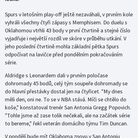
Spurs v letošním play-off ještě nezaváhali, v prvním kole
Gymnastika
vyhráli všechny čtyři zápasy s Memphisem. Do duelu s
Házená
Oklahomou vtrhli 43 body v první čtvrtině a stejné číslo
vyjadřuje i největší rozdíl ve skóre v průběhu utkání. V
Jezdectví
jeho poslední čtvrtině mohla základní pětka Spurs
odpočívat na lavičce před pondělním pokračováním
Judo
série.
Krasobruslení
Aldridge s Leonardem dali v prvním poločase
dohromady 45 bodů, celý tým soupeře dohromady se
Lezení
do hlavní přestávky dostal jen na čtyřicet. "My dnes
měli den, oni ne. To se v NBA stává. Míči se chtělo do
Lyže a snowboard
koše," konstatoval trenér San Antonia Gregg Popovich.
"Tohle jsme až zase tolik nečekali, ale na začátek série
Moderní pětiboj
to bereme," řekl veterán domácího týmu Tim Duncan.
Motorsport
V pondělí bude mít Oklahoma znovu v San Antoniu