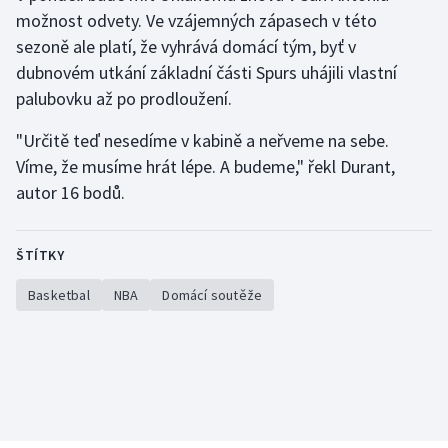
možnost odvety. Ve vzájemných zápasech v této
Olympijské hry
sezoně ale platí, že vyhrává domácí tým, byť v
dubnovém utkání základní části Spurs uhájili vlastní
Parasport
palubovku až po prodloužení.
Plavání
"Určitě teď nesedíme v kabině a neřveme na sebe.
Víme, že musíme hrát lépe. A budeme," řekl Durant,
Plážový volejbal
autor 16 bodů.
Ragby
ŠTÍTKY
Rychlobruslení
Basketbal
NBA
Domácí soutěže
Rychlostní kanoistika
Short track
Sportovní střelba