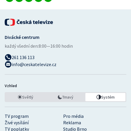
Divácké centrum
každý všední den:
8:00—16:00 hodin
261 136 113
info@ceskatelevize.cz
Vzhled
Světlý
Tmavý
Systém
TV program
Pro média
Živé vysílání
Reklama
TV poplatky
Studio Brno