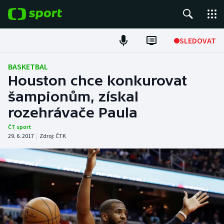
POPULÁRNÍ
SLEDOVAT
Fotbal
BASKETBAL
Houston chce konkurovat
Hokej
šampionům, získal
rozehrávače Paula
Tenis
ČT sport
Atletika
29. 6. 2017
|
Zdroj:
ČTK
Cyklistika
DALŠÍ SPORTY
Americký fotbal
NEPŘEHLÉDNĚTE