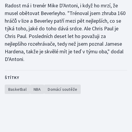
Radost má i trenér Mike D'Antoni, i když ho mrzí, že
musel obětovat Beverleyho. "Trénoval jsem zhruba 160
hráčů v lize a Beverley patří mezi pět nejlepších, co se
týká toho, jaké do toho dává srdce. Ale Chris Paul je
Chris Paul. Posledních deset let ho považuji za
nejlepšího rozehrávače, tedy než jsem poznal Jamese
Hardena, takže je skvělé mít je teď v týmu oba," dodal
D'Antoni.
ŠTÍTKY
Basketbal
NBA
Domácí soutěže