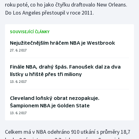
roku poté, co ho jako čtyřku draftovalo New Orleans.
Olympijské hry
Do Los Angeles přestoupil v roce 2011.
Parasport
SOUVISEJÍCÍ ČLÁNKY
Plavání
Nejužitečnějším hráčem NBA je Westbrook
27. 6. 2017
Plážový volejbal
Finále NBA, drahý špás. Fanoušek dal za dva
Ragby
lístky u hřiště přes tři miliony
13. 6. 2017
Rychlobruslení
Cleveland loňský obrat nezopakuje.
Rychlostní kanoistika
Šampionem NBA je Golden State
Short track
13. 6. 2017
Sportovní střelba
Celkem má v NBA odehráno 910 utkání s průměry 18,7