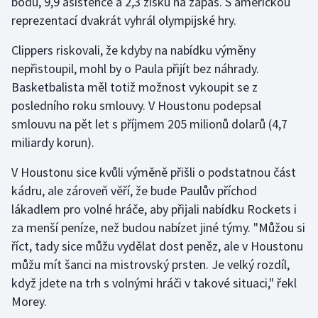
bodu, 9,9 asistence a 2,3 zisku na zápas. S americkou
Stolní tenis
reprezentací dvakrát vyhrál olympijské hry.
Triatlon
Clippers riskovali, že kdyby na nabídku výměny
nepřistoupil, mohl by o Paula přijít bez náhrady.
Veslování
Basketbalista měl totiž možnost vykoupit se z
posledního roku smlouvy. V Houstonu podepsal
Vodní slalom
smlouvu na pět let s příjmem 205 milionů dolarů (4,7
miliardy korun).
Volejbal
V Houstonu sice kvůli výměně přišli o podstatnou část
Ostatní
kádru, ale zároveň věří, že bude Paulův příchod
lákadlem pro volné hráče, aby přijali nabídku Rockets i
za menší peníze, než budou nabízet jiné týmy. "Můžou si
říct, tady sice můžu vydělat dost peněz, ale v Houstonu
můžu mít šanci na mistrovský prsten. Je velký rozdíl,
když jdete na trh s volnými hráči v takové situaci," řekl
Morey.