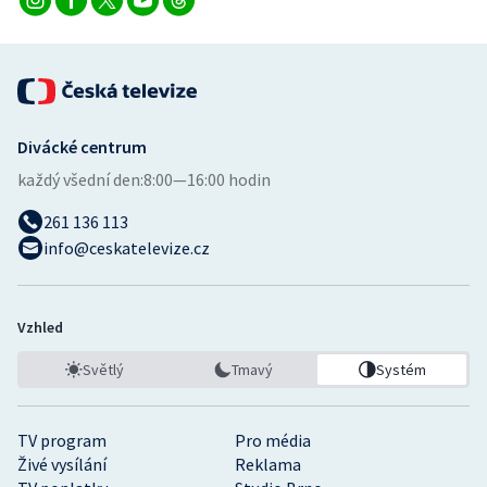
Divácké centrum
každý všední den:
8:00—16:00 hodin
261 136 113
info@ceskatelevize.cz
Vzhled
Světlý
Tmavý
Systém
TV program
Pro média
Živé vysílání
Reklama