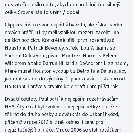
dostatečnou sílu na to, abychom proháněli nejsilnější
celky. Srovná nás to s nimi," dodal.
Gymnastika
Clippers přišli o svou největší hvězdu, ale získali sedm
Házená
nových hráčů. Ti by měli vzniklou mezeru zacelit i na
dalších pozicích. Konkrétně přišli první rozehrávač
Jezdectví
Houstonu Patrick Beverley, střelci Lou Williams se
Samem Dekkerem, pivoti Montrezl Harrell s Kylem
Judo
Wiltjerem a také Darrun Hilliard s DeAndrem Ligginsem,
které musel Houston vykoupit z Detroitu a Dallasu, aby
Krasobruslení
je mohl zařadit do výměny. Clippers navíc dostanou od
Lezení
Houstonu i právo v prvním kole draftu pro příští rok.
Dvaatřicetiletý Paul patří k nejlepším rozehrávačům
Lyže a snowboard
NBA. Čtyřikrát byl zvolen do nejlepší pětky soutěže,
Moderní pětiboj
třikrát do druhé pětky a devětkrát do Utkání hvězd,
přičemž v roce 2013 si z něj odnesl i cenu pro
Motorsport
nejužitečnějšího hráče. V roce 2006 se stal nováčkem