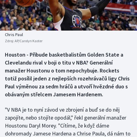
Baseball a softbal
Soutěže
Basketbal
Historické návraty
Biatlon
Aplikace ČT sport
Chris Paul
Zdroj:
AP/Carolyn Kaster
Boby a skeleton
AZ kvíz
Houston - Přibude basketbalistům Golden State a
Clevelandu rival v boji o titu v NBA? Generální
Box
manažer Houstonu o tom nepochybuje. Rockets
Curling
totiž posílil jeden z nejlepších rozehrávačů ligy Chris
Paul výměnou za sedm hráčů a utvoří hvězdné duo s
Dostihy
obávaným střelcem Jamesem Hardenem.
Florbal
"V NBA je to nyní závod ve zbrojení a buď se do něj
zapojíte, nebo stojíte opodál," řekl generální manažer
Futsal
Houstonu Daryl Morey. "Cítíme, že když dáme
dohromady Jamese Hardena a Chrise Paula, dá nám to
Golf