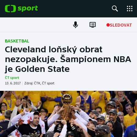
POPULÁRNÍ
SLEDOVAT
Fotbal
BASKETBAL
Cleveland loňský obrat
Hokej
nezopakuje. Šampionem NBA
je Golden State
Tenis
ČT sport
Atletika
13. 6. 2017
|
Zdroj:
ČTK
,
ČT sport
Cyklistika
DALŠÍ SPORTY
Americký fotbal
NEPŘEHLÉDNĚTE