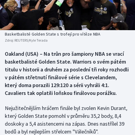
Baseball a softbal
Soutěže
Basketbal
Historické návraty
Biatlon
Aplikace ČT sport
Basketbalisté Golden State s trofejí pro vítěze NBA
Zdroj:
REUTERS/Kyle Terada
Boby a skeleton
AZ kvíz
Oakland (USA) – Na trůn pro šampiony NBA se vrací
basketbalisté Golden State. Warriors o svém pátém
Box
titulu v historii a druhém za poslední tři roky rozhodli
Curling
v pátém střetnutí finálové série s Clevelandem,
který doma porazili 129:120 a sérii vyhráli 4:1.
Dostihy
Cavaliers tak oplatili loňskou finálovou porážku.
Florbal
Nejužitečnějším hráčem finále byl zvolen Kevin Durant,
který Golden State pomohl v průměru 35,2 body, 8,4
Futsal
doskoky a 5,4 asistencemi na zápas. Dnes nastřílel 39
bodů a byl nejlepším střelcem "Válečníků".
Golf