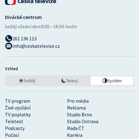
Divácké centrum
každý všední den:
8:00—16:00 hodin
261 136 113
info@ceskatelevize.cz
Vzhled
Světlý
Tmavý
Systém
TV program
Pro média
Živé vysílání
Reklama
TV poplatky
Studio Brno
Teletext
Studio Ostrava
Podcasty
Rada ČT
Počasí
Kariéra