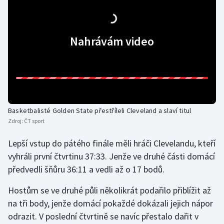
Olympijské hry
Nahrávám video
Parasport
Plavání
Plážový volejbal
Ragby
Basketbalisté Golden State přestříleli Cleveland a slaví titul
Zdroj:
ČT sport
Rychlobruslení
Lepší vstup do pátého finále měli hráči Clevelandu, kteří
vyhráli první čtvrtinu 37:33. Jenže ve druhé části domácí
Rychlostní kanoistika
předvedli šňůru 36:11 a vedli až o 17 bodů.
Short track
Hostům se ve druhé půli několikrát podařilo přiblížit až
na tři body, jenže domácí pokaždé dokázali jejich nápor
Sportovní střelba
odrazit. V poslední čtvrtině se navíc přestalo dařit v