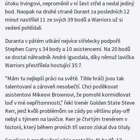
útoku Irvingovi, neproměnil v ní šest střel a nedal jediný
Stolní tenis
bod. Naopak na druhé straně Durant za posledních 12
minut nastřílel 11 ze svých 39 bodů a Warriors už si
Triatlon
vedení pohlídali.
Veslování
Duranta v pátém utkání nejvíce střelecky podpořil
Stephen Curry s 34 body a 10 asistencemi. Na 20 bodů
Vodní slalom
se dostal náhradník André Iguodala, díky němuž lavička
Volejbal
Warriors přestřílela hostující 35:7.
"Mám tu nejlepší práci na světě. Tihle hráči jsou tak
Ostatní
talentovaní a zároveň nesobečtí. Chci poděkovat
asistentovi Mikeovi Brownovi, že pomohl kormidlovat
loď v mé nepřítomnosti," řekl trenér Golden State Steve
Kerr, jenž kvůli problémům se zády po většinu play-off
nebyl s týmem na lavičce. Kerr je čtvrtým trenérem v
historii, který během prvních tří sezon získal dva tituly.