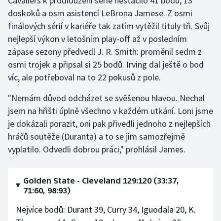
Cavaliers k prodloužení série nestačilo 41 bodů, 13
doskoků a osm asistencí LeBrona Jamese. Z osmi
finálových sérií v kariéře tak zatím vytěžil tituly tři. Svůj
nejlepší výkon v letošním play-off až v posledním
zápase sezony předvedl J. R. Smith: proměnil sedm z
osmi trojek a připsal si 25 bodů. Irving dal ještě o bod
víc, ale potřeboval na to 22 pokusů z pole.
"Nemám důvod odcházet se svěšenou hlavou. Nechal
jsem na hřišti úplně všechno v každém utkání. Loni jsme
je dokázali porazit, oni pak přivedli jednoho z nejlepších
hráčů soutěže (Duranta) a to se jim samozřejmě
vyplatilo. Odvedli dobrou práci," prohlásil James.
Golden State - Cleveland 129:120 (33:37,
71:60, 98:93)
Nejvíce bodů: Durant 39, Curry 34, Iguodala 20, K.