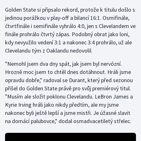
Golden State si připsalo rekord, protože k titulu došlo s
Gymnastika
jedinou porážkou v play-off a bilancí 16:1. Osmifinále,
čtvrtfinále i semifinále vyhrálo 4:0, jen s Clevelandem ve
Házená
finále prohrálo čtvrtý zápas. Podobný obrat jako loni,
kdy nevyužilo vedení 3:1 a nakonec 3:4 prohrálo, už ale
Jezdectví
Clevelandu tým z Oaklandu nedovolil.
Judo
"Nemohl jsem dva dny spát, jak jsem byl nervózní.
Hrozně moc jsem to chtěl dnes dotáhnout. Hráli jsme
Krasobruslení
opravdu dobře," radoval se Durant, který před sezonou
přišel do Golden State právě pro svůj premiérový titul.
Lezení
"Musím ale složit poklonu Clevelandu. LeBron James a
Kyrie Irving hráli jako nikdy předtím, ale my jsme
Lyže a snowboard
nakonec byli ještě lepší a jsme mistři. Je úžasné slavit
Moderní pětiboj
na domácí palubovce," dodal osmadvacetiletý střelec.
Motorsport