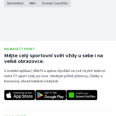
Basketbal
NBA
Domácí soutěže
Stolní tenis
Triatlon
Veslování
Vodní slalom
APLIKACE ČT SPORT
Volejbal
Mějte celý sportovní svět vždy u sebe i na
velké obrazovce.
Ostatní
S mobilní aplikací, HbbTV a apkou iVysílání ve své chytré televizi
máte ČT sport vždy po ruce. Sledujte přímé přenosy, články a
bonusový obsah kdekoli a kdykoli.