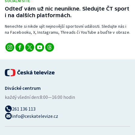
SOCIÁLNÍ SÍTĚ
Odteď vám už nic neunikne. Sledujte ČT sport
i na dalších platformách.
Nenechte si nikde ujít nejnovější sportovní události. Sledujte nás i
na Facebooku, X, Instagramu, Threads či YouTube a buďte v obraze.
Divácké centrum
každý všední den:
8:00—16:00 hodin
261 136 113
info@ceskatelevize.cz