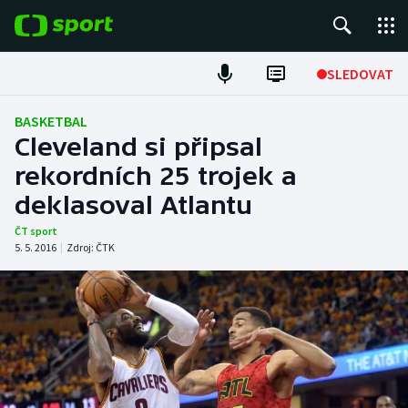
POPULÁRNÍ
SLEDOVAT
Fotbal
BASKETBAL
Cleveland si připsal
Hokej
rekordních 25 trojek a
deklasoval Atlantu
Tenis
ČT sport
Atletika
5. 5. 2016
|
Zdroj:
ČTK
Cyklistika
DALŠÍ SPORTY
Americký fotbal
NEPŘEHLÉDNĚTE