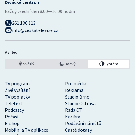
Divácké centrum
každý všední den:
8:00—16:00 hodin
261 136 113
info@ceskatelevize.cz
Vzhled
Světlý
Tmavý
Systém
TV program
Pro média
Živé vysílání
Reklama
TV poplatky
Studio Brno
Teletext
Studio Ostrava
Podcasty
Rada ČT
Počasí
Kariéra
E-shop
Podávání námětů
Mobilní a TV aplikace
Časté dotazy