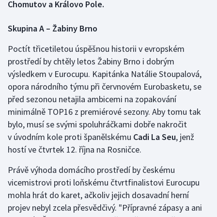
Chomutov a Královo Pole.
Gymnastika
Skupina A – Žabiny Brno
Házená
Poctít třicetiletou úspěšnou historii v evropském
prostředí by chtěly letos Žabiny Brno i dobrým
Jezdectví
výsledkem v Eurocupu. Kapitánka Natálie Stoupalová,
opora národního týmu při červnovém Eurobasketu, se
Judo
před sezonou netajila ambicemi na zopakování
minimálně TOP16 z premiérové sezony. Aby tomu tak
Krasobruslení
bylo, musí se svými spoluhráčkami dobře nakročit
v úvodním kole proti španělskému
Cadi La Seu
, jenž
Lezení
hostí ve čtvrtek 12. října na Rosničce.
Lyže a snowboard
Právě výhoda domácího prostředí by českému
vicemistrovi proti loňskému čtvrtfinalistovi Eurocupu
Moderní pětiboj
mohla hrát do karet, ačkoliv jejich dosavadní herní
projev nebyl zcela přesvědčivý. "Přípravné zápasy a ani
Motorsport