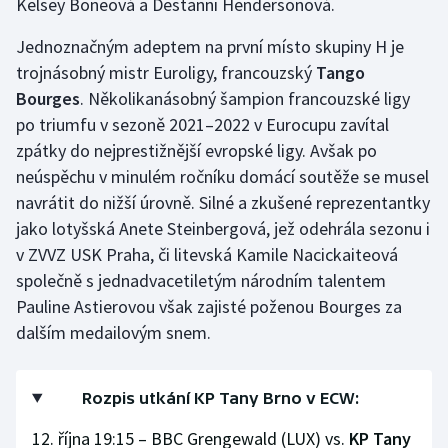
Kelsey Boneová a Destanni Hendersonová.
Jednoznačným adeptem na první místo skupiny H je
trojnásobný mistr Euroligy, francouzský
Tango
Bourges
. Několikanásobný šampion francouzské ligy
po triumfu v sezoně 2021–2022 v Eurocupu zavítal
zpátky do nejprestižnější evropské ligy. Avšak po
neúspěchu v minulém ročníku domácí soutěže se musel
navrátit do nižší úrovně. Silné a zkušené reprezentantky
jako lotyšská Anete Steinbergová, jež odehrála sezonu i
v ZVVZ USK Praha, či litevská Kamile Nacickaiteová
společně s jednadvacetiletým národním talentem
Pauline Astierovou však zajisté poženou Bourges za
dalším medailovým snem.
Rozpis utkání KP Tany Brno v ECW:
12. října 19:15 – BBC Grengewald (LUX) vs.
KP Tany