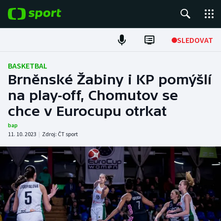
POPULÁRNÍ
SLEDOVAT
Fotbal
BASKETBAL
Brněnské Žabiny i KP pomýšlí
Hokej
na play-off, Chomutov se
chce v Eurocupu otrkat
Tenis
bap
Atletika
11. 10. 2023
|
Zdroj:
ČT sport
Cyklistika
DALŠÍ SPORTY
Americký fotbal
NEPŘEHLÉDNĚTE