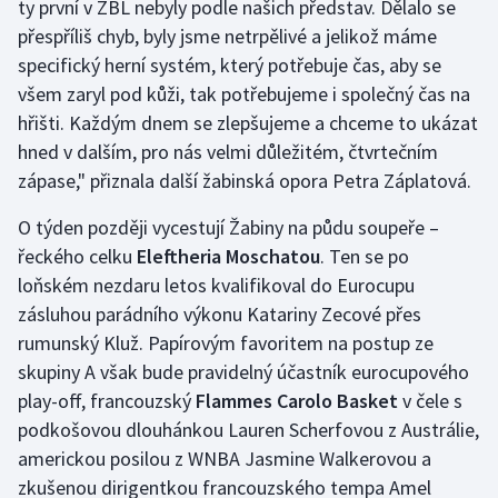
ty první v ŽBL nebyly podle našich představ. Dělalo se
Olympijské hry
přespříliš chyb, byly jsme netrpělivé a jelikož máme
specifický herní systém, který potřebuje čas, aby se
Parasport
všem zaryl pod kůži, tak potřebujeme i společný čas na
hřišti. Každým dnem se zlepšujeme a chceme to ukázat
Plavání
hned v dalším, pro nás velmi důležitém, čtvrtečním
zápase," přiznala další žabinská opora Petra Záplatová.
Plážový volejbal
O týden později vycestují Žabiny na půdu soupeře –
Ragby
řeckého celku
Eleftheria Moschatou
. Ten se po
loňském nezdaru letos kvalifikoval do Eurocupu
Rychlobruslení
zásluhou parádního výkonu Katariny Zecové přes
rumunský Kluž. Papírovým favoritem na postup ze
Rychlostní kanoistika
skupiny A však bude pravidelný účastník eurocupového
play-off, francouzský
Flammes Carolo Basket
v čele s
Short track
podkošovou dlouhánkou Lauren Scherfovou z Austrálie,
americkou posilou z WNBA Jasmine Walkerovou a
Sportovní střelba
zkušenou dirigentkou francouzského tempa Amel