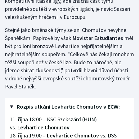
kompetitivní italské ligy, kde značná část týmů
pravidelně soutěží v evropských ligách, je navíc Sassari
velezkušeným hráčem i v Eurocupu.
Stejně jako brněnské týmy se ani Chomutov nevyhne
Španělkám. Papírově by však
Movistar Estudiantes
měl
být pro loni bronzové Levhartice nejpřijatelnějším a
nejhratelnějším soupeřem. "Celkově nás čekají mnohem
těžší soupeři než v české lize. Bude to náročné, ale
jdeme sbírat zkušenosti," potvrdil hlavní důvod účasti
v druhé nejvyšší evropské soutěži chomutovský trenér
Pavel Staněk.
Rozpis utkání Levhartic Chomutov v ECW:
11. října 18:00 – KSC Szekszárd (HUN)
vs.
Levhartice Chomutov
18. října 19:00 –
Levhartice Chomutov
vs. DSS