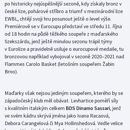
po historicky nejúspěšnější sezoně, kdy získaly bronz v
české lize, pohárové stříbro a triumf v mezinárodní lize
EWBL, chtějí svoji hru posunout ještě o level výše.
Premiérově se v Eurocupu představí ve středu 11. října
od 18 hodin na půdě těžkého soupeře z maďarského
Szekszárdu, jenž ještě minulou sezonu trápil týmy
v Eurolize a pravidelně usiluje o eurocupové medaile, tu
bronzovou například vybojoval v sezoně 2020–2021 nad
Flammes Carolo Basket (letošním soupeřem Žabin
Brno).
Maďarky však nejsou jediným soupeřem, kterého by se
západočeský klub měl obávat. Levhartice poměří síly
s kvalitním italským celkem
BDS Dinamo Sassari
, jenž
ve svém kádru skrývá jména jako Ivana Racaová,
Debora Carangelová či Mya Hollinshedová. Vedle velice