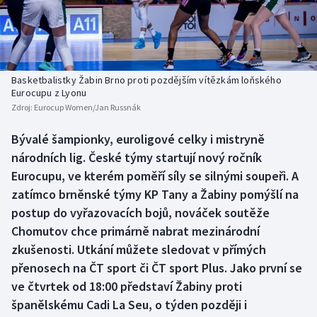
Baseball a softbal
Soutěže
Basketbal
Historické návraty
Biatlon
Aplikace ČT sport
Basketbalistky Žabin Brno proti pozdějším vítězkám loňského
Eurocupu z Lyonu
Zdroj:
Eurocup Women/Jan Russnák
Boby a skeleton
AZ kvíz
Bývalé šampionky, euroligové celky i mistryně
Box
národních lig. České týmy startují nový ročník
Eurocupu, ve kterém poměří síly se silnými soupeři. A
Curling
zatímco brněnské týmy KP Tany a Žabiny pomýšlí na
postup do vyřazovacích bojů, nováček soutěže
Dostihy
Chomutov chce primárně nabrat mezinárodní
Florbal
zkušenosti. Utkání můžete sledovat v přímých
přenosech na ČT sport či ČT sport Plus. Jako první se
Futsal
ve čtvrtek od 18:00 představí Žabiny proti
španělskému Cadi La Seu, o týden později i
Golf