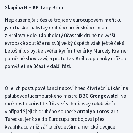
Skupina H – KP Tany Brno
Nejzkušenější z české trojice v eurocupovém měřítku
jsou basketbalistky druhého brněnského celku
z Králova Pole. Dlouholetý účastník druhé nejvyšší
evropské soutěže na svůj velký úspěch však ještě čeká.
Letošní los byl ke svěřenkyním trenérky Marcely Krämer
poměrně shovívavý, a proto tak Královopolanky můžou
pomýšlet na účast v další fázi.
O jejich postupové šanci napoví hned čtvrteční utkání na
palubovce lucemburského mistra
BBC Grengewald
. Na
možnost ukořistit vítězství si brněnský celek věří i
v případě jejich druhého soupeře
Antalya Toroslar
z
Turecka, jenž se do Eurocupu probojoval přes
kvalifikaci, v níž zářila především americká dvojice