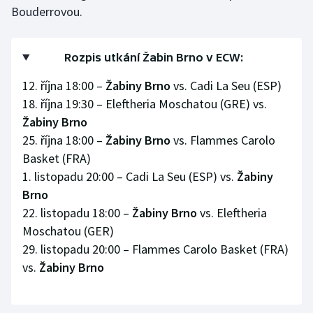
Stolní tenis
Bouderrovou.
Triatlon
Rozpis utkání Žabin Brno v ECW:
Veslování
12. října 18:00 –
Žabiny Brno
vs. Cadi La Seu (ESP)
18. října 19:30 – Eleftheria Moschatou (GRE) vs.
Vodní slalom
Žabiny Brno
25. října 18:00 –
Žabiny Brno
vs. Flammes Carolo
Volejbal
Basket (FRA)
1. listopadu 20:00 – Cadi La Seu (ESP) vs.
Žabiny
Ostatní
Brno
22. listopadu 18:00 –
Žabiny Brno
vs. Eleftheria
Moschatou (GER)
29. listopadu 20:00 – Flammes Carolo Basket (FRA)
vs.
Žabiny Brno