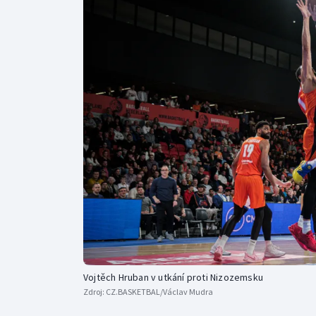
Curling
Dostihy
Florbal
Futsal
Golf
Gymnastika
Vojtěch Hruban v utkání proti Nizozemsku
Zdroj:
CZ.BASKETBAL/Václav Mudra