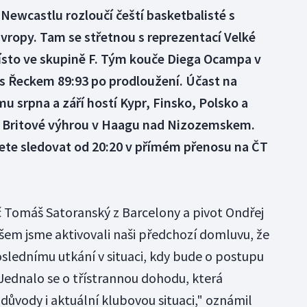
Newcastlu rozloučí čeští basketbalisté s
Evropy. Tam se střetnou s reprezentací Velké
ísto ve skupině F. Tým kouče Diega Ocampa v
 s Řeckem 89:93 po prodloužení. Účast na
u srpna a září hostí Kypr, Finsko, Polsko a
ili Britové výhrou v Haagu nad Nizozemskem.
ete sledovat od 20:20 v přímém přenosu na ČT
 Tomáš Satoranský z Barcelony a pivot Ondřej
šem jsme aktivovali naši předchozí domluvu, že
slednímu utkání v situaci, kdy bude o postupu
ednalo se o třístrannou dohodu, která
důvody i aktuální klubovou situaci," oznámil