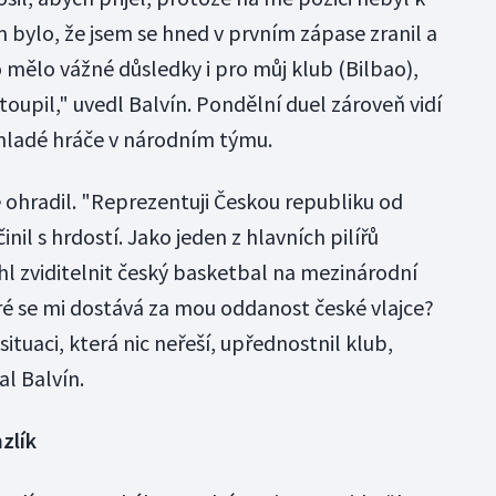
em bylo, že jsem se hned v prvním zápase zranil a
 mělo vážné důsledky i pro můj klub (Bilbao),
oupil," uvedl Balvín. Pondělní duel zároveň vidí
 mladé hráče v národním týmu.
 ohradil. "Reprezentuji Českou republiku od
inil s hrdostí. Jako jeden z hlavních pilířů
 zviditelnit český basketbal na mezinárodní
eré se mi dostává za mou oddanost české vlajce?
situaci, která nic neřeší, upřednostnil klub,
l Balvín.
zlík