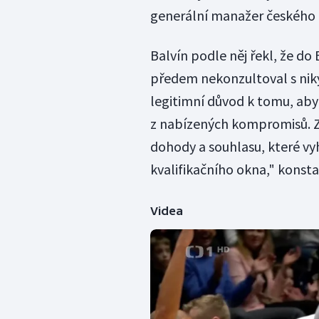
generální manažer českého t
Balvín podle něj řekl, že do
předem nekonzultoval s nik
legitimní důvod k tomu, aby 
z nabízených kompromisů. Z
dohody a souhlasu, které v
kvalifikačního okna," konst
Videa