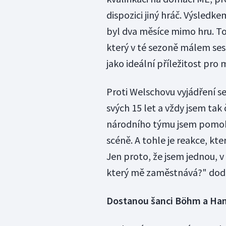
dispozici jiný hráč. Výsledk
byl dva měsíce mimo hru. To
který v té sezoně málem sest
jako ideální příležitost pro
Proti Welschovu vyjádření se
svých 15 let a vždy jsem tak č
národního týmu jsem pomohl
scéně. A tohle je reakce, kt
Jen proto, že jsem jednou, v 
který mě zaměstnává?" doda
Dostanou šanci Böhm a Han