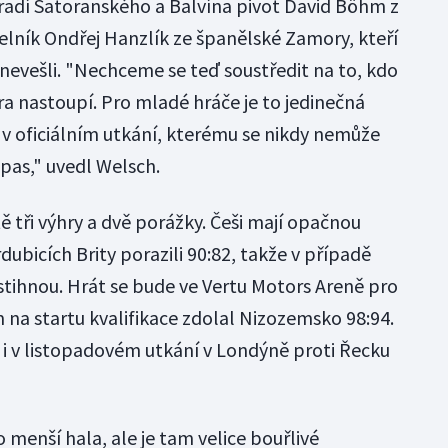
radí Satoranského a Balvína pivot David Böhm z
lník Ondřej Hanzlík ze španělské Zamory, kteří
nevešli. "Nechceme se teď soustředit na to, kdo
ítra nastoupí. Pro mladé hráče je to jedinečná
i v oficiálním utkání, kterému se nikdy nemůže
pas," uvedl Welsch.
 tři výhry a dvě porážky. Češi mají opačnou
rdubicích Brity porazili 90:82, takže v případě
dstihnou. Hrát se bude ve Vertu Motors Areně pro
 na startu kvalifikace zdolal Nizozemsko 98:94.
 i v listopadovém utkání v Londýně proti Řecku
 menší hala, ale je tam velice bouřlivé