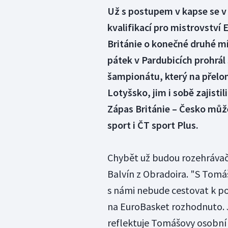
Už s postupem v kapse se v 
kvalifikací pro mistrovství 
Británie o konečné druhé m
pátek v Pardubicích prohrál
šampionátu, který na přelom
Lotyšsko, jim i sobě zajist
Zápas Británie – Česko můž
sport i ČT sport Plus.
Chybět už budou rozehrávač
Balvín z Obradoira. "S Tomá
s námi nebude cestovat k po
na EuroBasket rozhodnuto. J
reflektuje Tomášovy osobní 