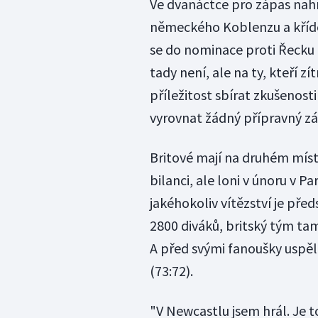
Ve dvanáctce pro zápas nah
německého Koblenzu a kříde
se do nominace proti Řecku 
tady není, ale na ty, kteří z
příležitost sbírat zkušenost
vyrovnat žádný přípravný zá
Britové mají na druhém místě
bilanci, ale loni v únoru v Pa
jakéhokoliv vítězství je pře
2800 diváků, britský tým tam
A před svými fanoušky uspěl
(73:72).
"V Newcastlu jsem hrál. Je to