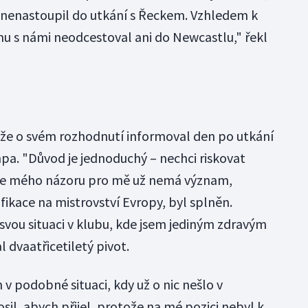
a nenastoupil do utkání s Řeckem. Vzhledem k
u s námi neodcestoval ani do Newcastlu," řekl
 že o svém rozhodnutí informoval den po utkání
"Důvod je jednoduchý –⁠⁠⁠⁠⁠⁠ nechci riskovat
dle mého názoru pro mě už nemá význam,
ifikace na mistrovství Evropy, byl splněn.
 svou situaci v klubu, kde jsem jediným zdravým
 dvaatřicetiletý pivot.
v podobné situaci, kdy už o nic nešlo v
sil, abych přijel, protože na mé pozici nebyl k