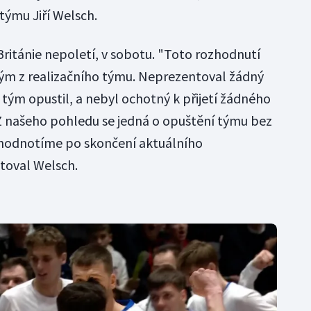
ýmu Jiří Welsch.
 Británie nepoletí, v sobotu. "Toto rozhodnutí
ým z realizačního týmu. Neprezentoval žádný
tým opustil, a nebyl ochotný k přijetí žádného
 našeho pohledu se jedná o opuštění týmu bez
yhodnotíme po skončení aktuálního
atoval Welsch.