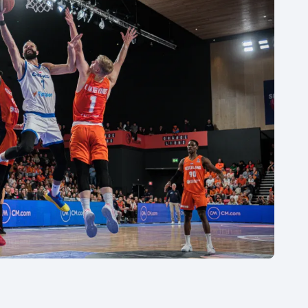
Moderní pětiboj
Triatlon
Motorsport
Veslování
Olympijské hry
Vodní slalom
Parasport
Volejbal
Plavání
Ostatní
Plážový volejbal