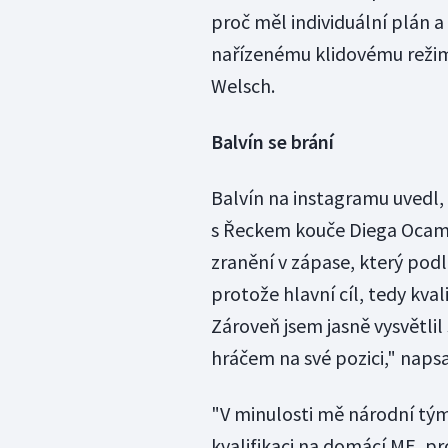
proč měl individuální plán 
nařízenému klidovému režim
Welsch.
Balvín se brání
Balvín na instagramu uvedl,
s Řeckem kouče Diega Ocampa. 
zranění v zápase, který po
protože hlavní cíl, tedy kval
Zároveň jsem jasně vysvětlil
hráčem na své pozici," napsal
"V minulosti mě národní tým 
kvalifikaci na domácí ME, pro