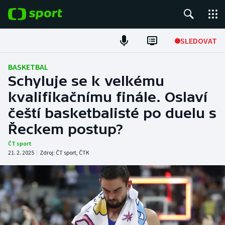
POPULÁRNÍ
SLEDOVAT
Fotbal
BASKETBAL
Schyluje se k velkému
Hokej
kvalifikačnímu finále. Oslaví
čeští basketbalisté po duelu s
Tenis
Řeckem postup?
Atletika
ČT sport
21. 2. 2025
|
Zdroj:
ČT sport
,
ČTK
Cyklistika
DALŠÍ SPORTY
Americký fotbal
NEPŘEHLÉDNĚTE