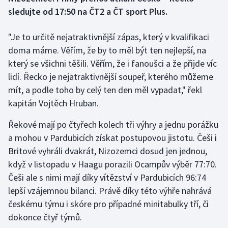
sledujte od 17:50 na ČT2 a ČT sport Plus.
Gymnastika
"Je to určitě nejatraktivnější zápas, který v kvalifikaci
Házená
doma máme. Věřím, že by to měl být ten nejlepší, na
který se všichni těšili. Věřím, že i fanoušci a že přijde víc
Jezdectví
lidí. Řecko je nejatraktivnější soupeř, kterého můžeme
mít, a podle toho by celý ten den měl vypadat," řekl
Judo
kapitán Vojtěch Hruban.
Krasobruslení
Řekové mají po čtyřech kolech tři výhry a jednu porážku
a mohou v Pardubicích získat postupovou jistotu. Češi i
Lezení
Britové vyhráli dvakrát, Nizozemci dosud jen jednou,
když v listopadu v Haagu porazili Ocampův výběr 77:70.
Lyže a snowboard
Češi ale s nimi mají díky vítězství v Pardubicích 96:74
lepší vzájemnou bilanci. Právě díky této výhře nahrává
Moderní pětiboj
českému týmu i skóre pro případné minitabulky tří, či
dokonce čtyř týmů.
Motorsport