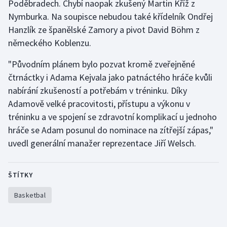
Poděbradech. Chybí naopak zkušený Martin Kříž z
Nymburka. Na soupisce nebudou také křídelník Ondřej
Hanzlík ze španělské Zamory a pivot David Böhm z
německého Koblenzu.
"Původním plánem bylo pozvat kromě zveřejněné
čtrnáctky i Adama Kejvala jako patnáctého hráče kvůli
nabírání zkušeností a potřebám v tréninku. Díky
Adamově velké pracovitosti, přístupu a výkonu v
tréninku a ve spojení se zdravotní komplikací u jednoho
hráče se Adam posunul do nominace na zítřejší zápas,"
uvedl generální manažer reprezentace Jiří Welsch.
ŠTÍTKY
Basketbal