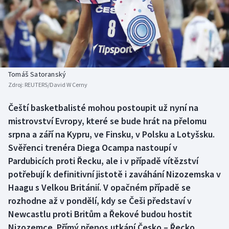
Baseball a softbal
Soutěže
Basketbal
Historické návraty
Biatlon
Aplikace ČT sport
Tomáš Satoranský
Boby a skeleton
AZ kvíz
Zdroj:
REUTERS/David W Cerny
Box
Čeští basketbalisté mohou postoupit už nyní na
mistrovství Evropy, které se bude hrát na přelomu
Curling
srpna a září na Kypru, ve Finsku, v Polsku a Lotyšsku.
Svěřenci trenéra Diega Ocampa nastoupí v
Dostihy
Pardubicích proti Řecku, ale i v případě vítězství
potřebují k definitivní jistotě i zaváhání Nizozemska v
Florbal
Haagu s Velkou Británií. V opačném případě se
rozhodne až v pondělí, kdy se Češi představí v
Futsal
Newcastlu proti Britům a Řekové budou hostit
Nizozemce. Přímý přenos utkání Česko – Řecko
Golf