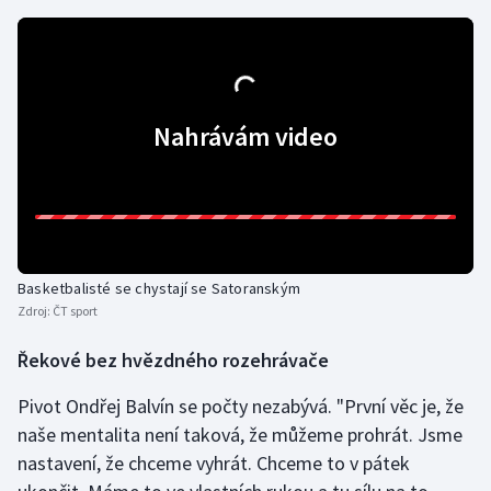
Olympijské hry
Parasport
Nahrávám video
Plavání
Plážový volejbal
Ragby
Basketbalisté se chystají se Satoranským
Rychlobruslení
Zdroj:
ČT sport
Rychlostní kanoistika
Řekové bez hvězdného rozehrávače
Short track
Pivot Ondřej Balvín se počty nezabývá. "První věc je, že
naše mentalita není taková, že můžeme prohrát. Jsme
Sportovní střelba
nastavení, že chceme vyhrát. Chceme to v pátek