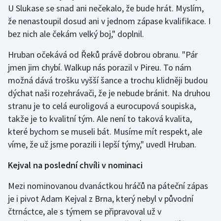
U Slukase se snad ani nečekalo, že bude hrát. Myslím,
že nenastoupil dosud ani v jednom zápase kvalifikace. I
bez nich ale čekám velký boj," doplnil.
Hruban očekává od Řeků právě dobrou obranu. "Pár
jmen jim chybí. Walkup nás porazil v Pireu. To nám
možná dává trošku vyšší šance a trochu klidněji budou
dýchat naši rozehrávači, že je nebude bránit. Na druhou
stranu je to celá euroligová a eurocupová soupiska,
takže je to kvalitní tým. Ale není to taková kvalita,
které bychom se museli bát. Musíme mít respekt, ale
víme, že už jsme porazili i lepší týmy," uvedl Hruban.
Kejval na poslední chvíli v nominaci
Mezi nominovanou dvanáctkou hráčů na páteční zápas
je i pivot Adam Kejval z Brna, který nebyl v původní
čtrnáctce, ale s týmem se připravoval už v