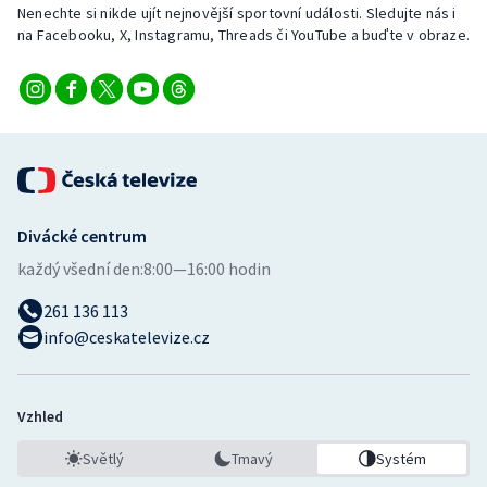
Nenechte si nikde ujít nejnovější sportovní události. Sledujte nás i
na Facebooku, X, Instagramu, Threads či YouTube a buďte v obraze.
Divácké centrum
každý všední den:
8:00—16:00 hodin
261 136 113
info@ceskatelevize.cz
Vzhled
Světlý
Tmavý
Systém