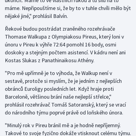
ukončit. Máme to ve vlastních rukou a tu sílu na to
Stolní tenis
máme. Nepřipouštíme si, že by to v tuhle chvíli mělo být
nějaké jiné," prohlásil Balvín.
Triatlon
Řekové budou postrádat zraněného rozehrávače
Veslování
Thomase Walkupa z Olympiakosu Pireus, který loni v
únoru v Pireu k výhře 72:64 pomohl 16 body, osmi
Vodní slalom
doskoky a stejným počtem asistencí. V kádru není ani
Kostas Slukas z Panathinaikosu Athény.
Volejbal
"Pro mě upřímně je to výhoda, že Walkup není v
Ostatní
sestavě, protože si myslím, že je jedním z nejlepších
obránců Euroligy posledních let. Když hraje proti
Barceloně, většinou brání naše nejlepší střelce,"
prohlásil rozehrávač Tomáš Satoranský, který se vrací
do národního týmu poprvé právě od loňského února.
"Minulý rok v Pireu bránil mě a je hodně nepříjemný.
Takové to svoje fyzično dokáže vtisknout celému týmu.