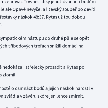
y rozehrávač Townes, díky jehož dvanácti bodům
le ale Opavě nevyšel a litevský soupeř po devíti
řestávky náskok 48:37. Rytas už tou dobou
.
sympatickém nástupu do druhé půle se opět
ných tříbodových trefách snížili domácí na
é nedokázali střelecky prosadit a Rytas po
 zlomil.
hosté o osmnáct bodů a jejich náskok narostl v
a zvládla v závěru skóre jen lehce zmírnit.