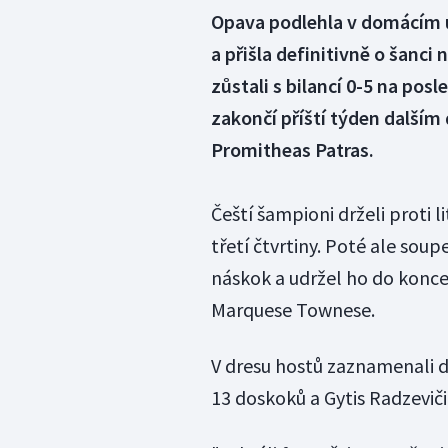
Opava podlehla v domácím ut
a přišla definitivně o šanci
zůstali s bilancí 0-5 na po
zakončí příští týden další
Promitheas Patras.
Čeští šampioni drželi proti 
třetí čtvrtiny. Poté ale soup
náskok a udržel ho do konc
Marquese Townese.
V dresu hostů zaznamenali 
13 doskoků a Gytis Radzeviči