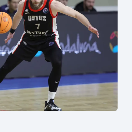
Moderní pětiboj
Triatlon
Motorsport
Veslování
Olympijské hry
Vodní slalom
Parasport
Volejbal
Plavání
Ostatní
Plážový volejbal