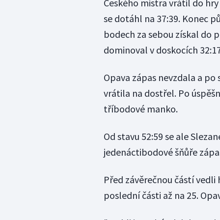
Českého mistra vrátil do hr
se dotáhl na 37:39. Konec pů
bodech za sebou získal do p
dominoval v doskocích 32:17
Opava zápas nevzdala a po 
vrátila na dostřel. Po úspěš
tříbodové manko.
Od stavu 52:59 se ale Slezan
jedenáctibodové šňůře zápas
Před závěrečnou částí vedli 
poslední části až na 25. Opav