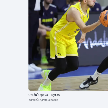
Curling
Dostihy
Florbal
Futsal
Golf
Gymnastika
Utkání Opava – Rytas
Zdroj:
ČTK/Petr Sznapka