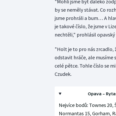
"Mohli jsme být daleko zodp
by se neměly stávat. Co rozh
jsme prohráli a bum… A hlav
je takové číslo, že jsme v L
nechtěli," prohlásil opavský
"Holt je to pro nás zrcadlo,
odstavit hráče, ale musíme s
celé pětce. Tohle číslo se m
Czudek.
Opava – Rytas 
Nejvíce bodů: Townes 20, Š
Normantas 15, Gorham, Radz