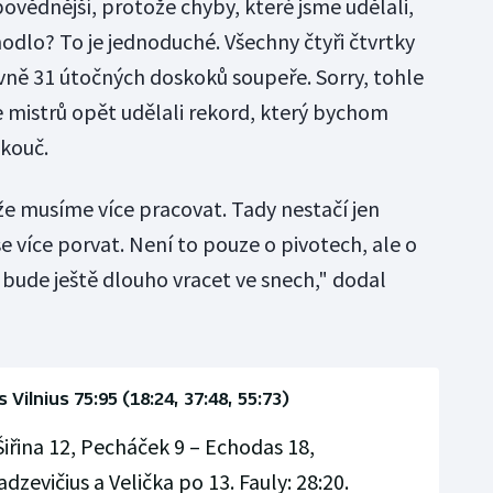
ovědnější, protože chyby, které jsme udělali,
odlo? To je jednoduché. Všechny čtyři čtvrtky
ně 31 útočných doskoků soupeře. Sorry, tohle
ize mistrů opět udělali rekord, který bychom
 kouč.
 že musíme více pracovat. Tady nestačí jen
e více porvat. Není to pouze o pivotech, ale o
i bude ještě dlouho vracet ve snech," dodal
Vilnius 75:95 (18:24, 37:48, 55:73)
iřina 12, Pecháček 9 – Echodas 18,
evičius a Velička po 13. Fauly: 28:20.