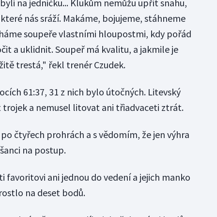
i byli na jedničku... Klukům nemůžu upřít snahu,
y, které nás sráží. Makáme, bojujeme, stáhneme
echáme soupeře vlastními hloupostmi, kdy pořád
t a uklidnit. Soupeř má kvalitu, a jakmile je
itě trestá," řekl trenér Czudek.
ocích 61:37, 31 z nich bylo útočných. Litevský
 trojek a nemusel litovat ani třiadvaceti ztrát.
po čtyřech prohrách a s vědomím, že jen výhra
 šanci na postup.
ti favoritovi ani jednou do vedení a jejich manko
rostlo na deset bodů.