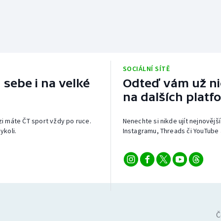
SOCIÁLNÍ SÍTĚ
 sebe i na velké
Odteď vám už nic
na dalších platf
izi máte ČT sport vždy po ruce.
Nenechte si nikde ujít nejnovější
ykoli.
Instagramu, Threads či YouTube 
Č