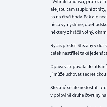
"Vyhráli fanoušci, protože t
ale jsou tam stupidní ztrát
to na čtyři body. Pak ale n
něco vymýšlíme, opět odskoči
některý z hráčů volný, okamž
Rytas předčil Slezany v dosk
celek nastřílel také jedenáct
Opava vstupovala do utkání 
jí může uchovat teoretickou
Slezané se ale nedostali pro
v polovině druhé čtvrtiny na