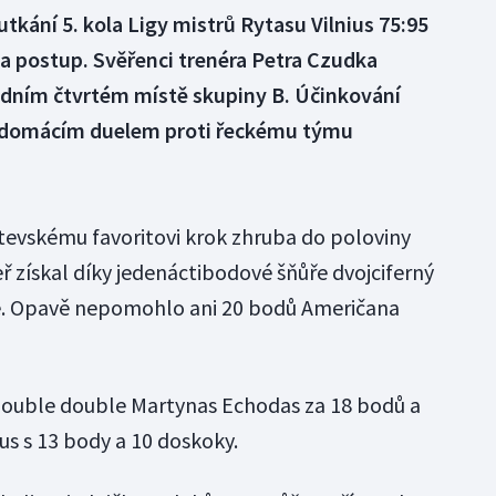
kání 5. kola Ligy mistrů Rytasu Vilnius 75:95
 na postup. Svěřenci trenéra Petra Czudka
sledním čtvrtém místě skupiny B. Účinkování
m domácím duelem proti řeckému týmu
litevskému favoritovi krok zhruba do poloviny
eř získal díky jedenáctibodové šňůře dvojciferný
e. Opavě nepomohlo ani 20 bodů Američana
double double Martynas Echodas za 18 bodů a
us s 13 body a 10 doskoky.