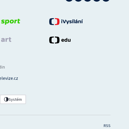
din
levize.cz
Systém
RSS