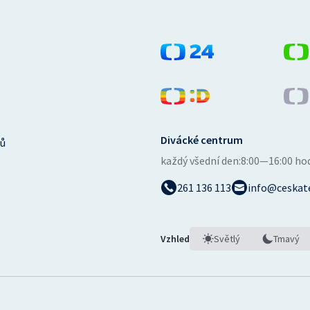
Divácké centrum
ů
každý všední den:
8:00—16:00 ho
261 136 113
info@ceskate
Vzhled
Světlý
Tmavý