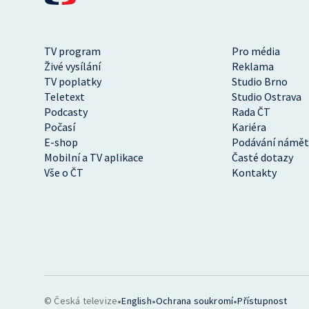
TV program
Pro média
Živé vysílání
Reklama
TV poplatky
Studio Brno
Teletext
Studio Ostrava
Podcasty
Rada ČT
Počasí
Kariéra
E-shop
Podávání námět
Mobilní a TV aplikace
Časté dotazy
Vše o ČT
Kontakty
•
•
•
© Česká televize
English
Ochrana soukromí
Přístupnost