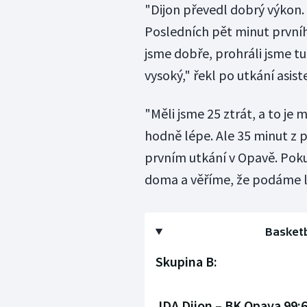
"Dijon převedl dobrý výkon. 
Posledních pět minut prvníh
jsme dobře, prohráli jsme tut
vysoký," řekl po utkání asis
"Měli jsme 25 ztrát, a to je
hodně lépe. Ale 35 minut z p
prvním utkání v Opavě. Poku
doma a věříme, že podáme l
Basketb
Skupina B:
JDA Dijon – BK Opava 99:64