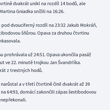
tvrtině dvakrát unikl na rozdíl 14 bodů, ale
Martina Gniadka snížili na 16:26.
ě pod dvouciferný rozdíl na 23:32 Jakub Mokráň,
tibodovou šňůrou. Opava za druhou čtvrtinu
inkasovala.
u prohrávala už 24:51. Opava ukončila pasáž
t ve 22. minutě trojkou Jan Švandrlíka.
rát z trestných hodů.
ůstal a v třetí čtvrtině činil dvakrát až 39
a na 64:93, domácí zakončili zápas šestibodovou
 nepřekonali.