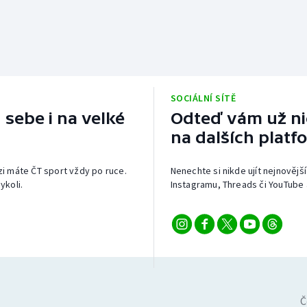
SOCIÁLNÍ SÍTĚ
 sebe i na velké
Odteď vám už nic
na dalších platf
izi máte ČT sport vždy po ruce.
Nenechte si nikde ujít nejnovější
ykoli.
Instagramu, Threads či YouTube 
Č