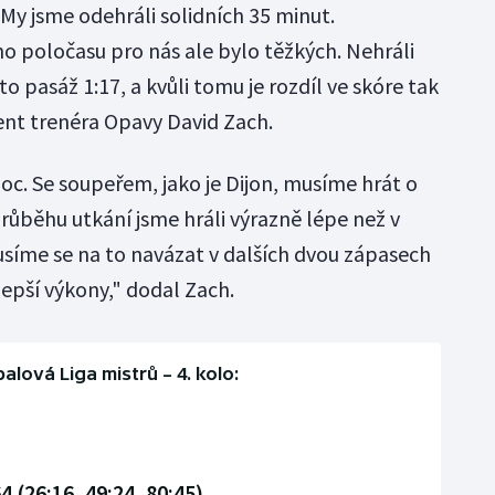
My jsme odehráli solidních 35 minut.
o poločasu pro nás ale bylo těžkých. Nehráli
o pasáž 1:17, a kvůli tomu je rozdíl ve skóre tak
tent trenéra Opavy David Zach.
 moc. Se soupeřem, jako je Dijon, musíme hrát o
růběhu utkání jsme hráli výrazně lépe než v
síme se na to navázat v dalších dvou zápasech
epší výkony," dodal Zach.
alová Liga mistrů – 4. kolo:
 (26:16, 49:24, 80:45)