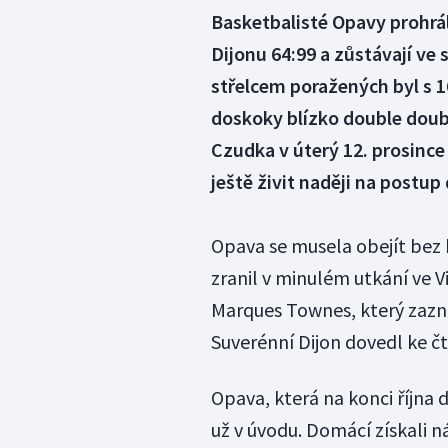
Basketbalisté Opavy prohráli
Dijonu 64:99 a zůstávají ve
střelcem poražených byl s 1
doskoky blízko double doubl
Czudka v úterý 12. prosince
ještě živit naději na postup
Opava se musela obejít bez k
zranil v minulém utkání ve V
Marques Townes, který zazna
Suverénní Dijon dovedl ke č
Opava, která na konci října 
už v úvodu. Domácí získali n