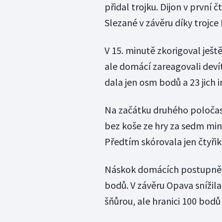
přidal trojku. Dijon v první č
Slezané v závěru díky trojce 
V 15. minutě zkorigoval ješt
ale domácí zareagovali deví
dala jen osm bodů a 23 jich 
Na začátku druhého poločas
bez koše ze hry za sedm minu
Předtím skórovala jen čtyřik
Náskok domácích postupně nar
bodů. V závěru Opava snížil
šňůrou, ale hranici 100 bodů