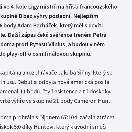
 ve 4. kole Ligy mistrů na hřišti francouzského
 skupině B bez výhry poslední. Nejlepším
6 body Adam Pecháček, který měl s devíti
e. Další zápas čeká svěřence trenéra Petra
 doma proti Rytasu Vilnius, a budou v něm
 do play-off o osmifinálovou skupinu.
apitána a rozehrávače Jakuba Šiřiny, který se
ilniusu. Debut si odbyla nová americká posila
menal 11 bodů, čtyři asistence a tři doskoky.
tvrté výhře ve skupině 21 body Cameron Hunt.
doma prohrála s Dijonem 67:104, začala ztrácet
áskok 5:0 díky Huntovi, který k úvodní smeči