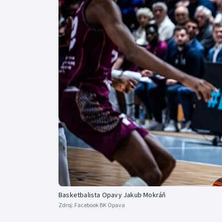
Curling
Dostihy
Florbal
Futsal
Golf
Gymnastika
Basketbalista Opavy Jakub Mokráň
Zdroj:
Facebook BK Opava