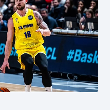
Moderní pětiboj
Triatlon
Motorsport
Veslování
Olympijské hry
Vodní slalom
Parasport
Volejbal
Plavání
Ostatní
Plážový volejbal