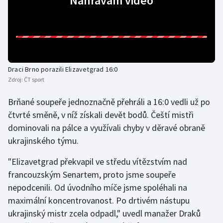
Nahrávám video
Gymnastika
Házená
Draci Brno porazili Elizavetgrad 16:0
Jezdectví
Zdroj:
ČT sport
Judo
Brňané soupeře jednoznačně přehráli a 16:0 vedli už po
čtvrté směně, v níž získali devět bodů. Čeští mistři
Krasobruslení
dominovali na pálce a využívali chyby v děravé obraně
ukrajinského týmu.
Lezení
"Elizavetgrad překvapil ve středu vítězstvím nad
Lyže a snowboard
francouzským Senartem, proto jsme soupeře
nepodcenili. Od úvodního míče jsme spoléhali na
Moderní pětiboj
maximální koncentrovanost. Po drtivém nástupu
ukrajinský mistr zcela odpadl," uvedl manažer Draků
Motorsport