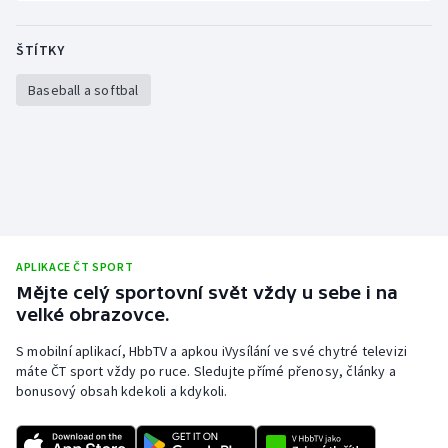
Stolní tenis
ŠTÍTKY
Triatlon
Baseball a softbal
Veslování
Vodní slalom
Volejbal
Ostatní
APLIKACE ČT SPORT
Mějte celý sportovní svět vždy u sebe i na
velké obrazovce.
S mobilní aplikací, HbbTV a apkou iVysílání ve své chytré televizi
máte ČT sport vždy po ruce. Sledujte přímé přenosy, články a
bonusový obsah kdekoli a kdykoli.