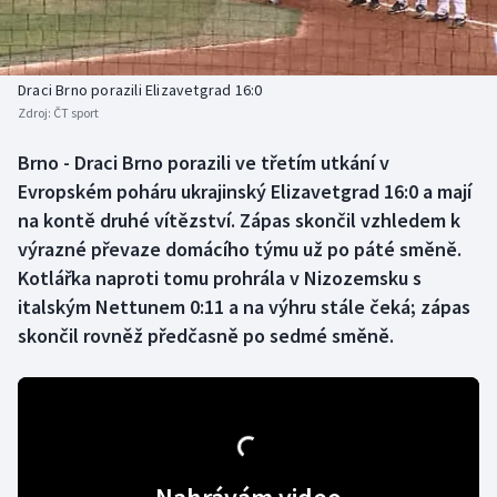
Baseball a softbal
Soutěže
Basketbal
Historické návraty
Draci Brno porazili Elizavetgrad 16:0
Zdroj:
ČT sport
Biatlon
Aplikace ČT sport
Brno - Draci Brno porazili ve třetím utkání v
Boby a skeleton
AZ kvíz
Evropském poháru ukrajinský Elizavetgrad 16:0 a mají
na kontě druhé vítězství. Zápas skončil vzhledem k
Box
výrazné převaze domácího týmu už po páté směně.
Kotlářka naproti tomu prohrála v Nizozemsku s
Curling
italským Nettunem 0:11 a na výhru stále čeká; zápas
skončil rovněž předčasně po sedmé směně.
Dostihy
Florbal
Futsal
Golf