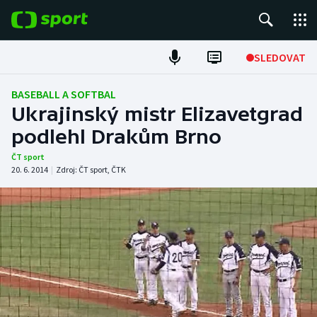
POPULÁRNÍ
SLEDOVAT
Fotbal
BASEBALL A SOFTBAL
Ukrajinský mistr Elizavetgrad
Hokej
podlehl Drakům Brno
Tenis
ČT sport
20. 6. 2014
|
Zdroj:
ČT sport
,
ČTK
Atletika
Cyklistika
DALŠÍ SPORTY
Americký fotbal
NEPŘEHLÉDNĚTE