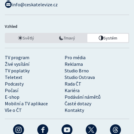
info@ceskatelevize.cz
Vzhled
Světlý
Tmavý
Systém
TV program
Pro média
Živé vysílání
Reklama
TV poplatky
Studio Brno
Teletext
Studio Ostrava
Podcasty
Rada ČT
Počasí
Kariéra
E-shop
Podávání námětů
Mobilní a TV aplikace
Časté dotazy
Vše o ČT
Kontakty