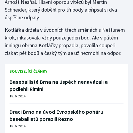
Arnošt Nesňal. Hlavní oporou vítězů byl Martin
Olympijské hry
Schneider, který doběhl pro tři body a připsal si dva
úspěšné odpaly.
Parasport
Kotlářka držela v úvodních třech směnách s Nettunem
krok, inkasovala vždy pouze jeden bod. Ale v pátém
Plavání
inningu obrana Kotlářky propadla, povolila soupeři
Plážový volejbal
získat pět bodů a český tým se už nezmohl na odpor.
Ragby
SOUVISEJÍCÍ ČLÁNKY
Rychlobruslení
Baseballisté Brna na úspěch nenavázali a
podlehli Rimini
Rychlostní kanoistika
18. 6. 2014
Short track
Draci Brno na úvod Evropského poháru
baseballistů porazili Řezno
Sportovní střelba
18. 6. 2014