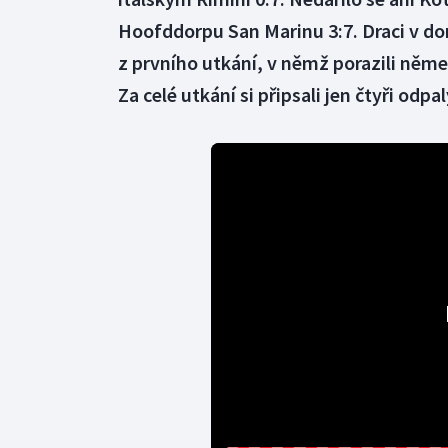
Hoofddorpu San Marinu 3:7. Draci v d
z prvního utkání, v němž porazili něme
Za celé utkání si připsali jen čtyři odpa