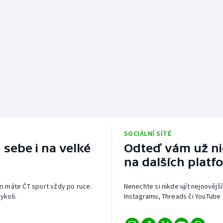
SOCIÁLNÍ SÍTĚ
 sebe i na velké
Odteď vám už nic
na dalších platf
izi máte ČT sport vždy po ruce.
Nenechte si nikde ujít nejnovější
ykoli.
Instagramu, Threads či YouTube 