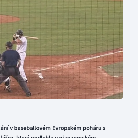
Moderní pětiboj
Triatlon
Motorsport
Veslování
Olympijské hry
Vodní slalom
Parasport
Volejbal
Plavání
Ostatní
Plážový volejbal
tkání v baseballovém Evropském poháru s
otlářce, která podlehla v nizozemském