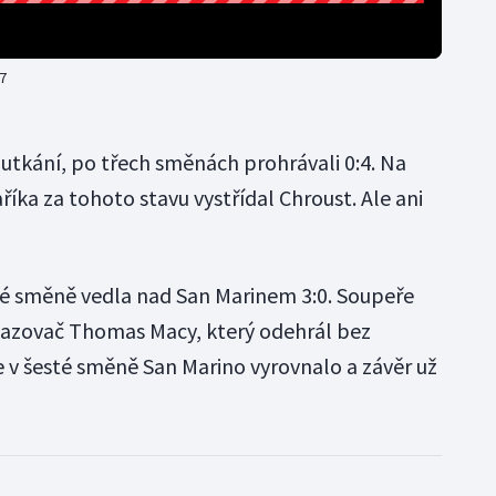
:7
d utkání, po třech směnách prohrávali 0:4. Na
ka za tohoto stavu vystřídal Chroust. Ale ani
té směně vedla nad San Marinem 3:0. Soupeře
hazovač Thomas Macy, který odehrál bez
e v šesté směně San Marino vyrovnalo a závěr už