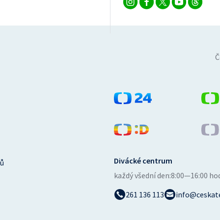
Č
Divácké centrum
ů
každý všední den:
8:00—16:00 ho
261 136 113
info@ceskate