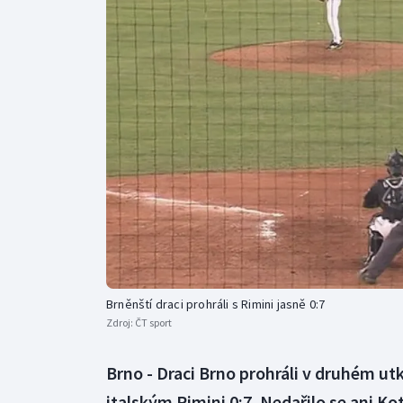
Curling
Dostihy
Florbal
Futsal
Golf
Gymnastika
Brněnští draci prohráli s Rimini jasně 0:7
Zdroj:
ČT sport
Brno - Draci Brno prohráli v druhém u
italským Rimini 0:7. Nedařilo se ani K