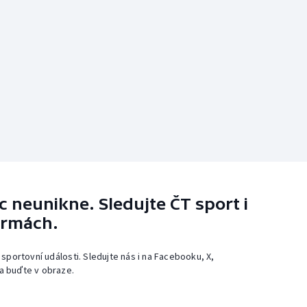
 neunikne. Sledujte ČT sport i
ormách.
 sportovní události. Sledujte nás i na Facebooku, X,
a buďte v obraze.