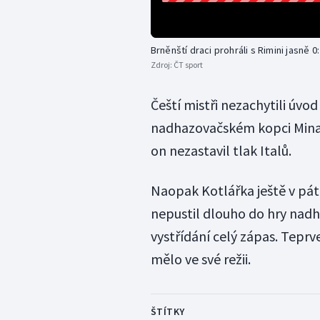
Brněnští draci prohráli s Rimini jasně 0
Zdroj:
ČT sport
Čeští mistři nezachytili úvo
nadhazovačském kopci Minaří
on nezastavil tlak Italů.
Naopak Kotlářka ještě v pá
nepustil dlouho do hry nad
vystřídání celý zápas. Teprv
mělo ve své režii.
ŠTÍTKY