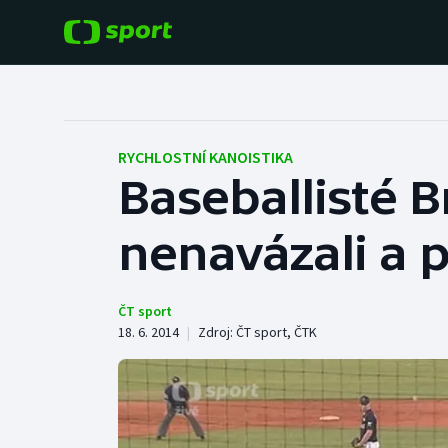
POPULÁRNÍ
DALŠÍ SPORTY
Fotbal
Americký fotbal
RYCHLOSTNÍ KANOISTIKA
Baseballisté 
Hokej
Baseball a softbal
nenavázali a p
Tenis
Basketbal
Atletika
Biatlon
ČT sport
18. 6. 2014
|
Zdroj:
ČT sport
,
ČTK
Cyklistika
Boby a skeleton
Box