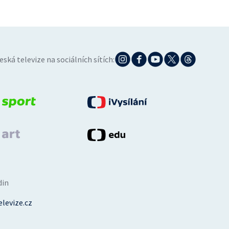
eská televize na sociálních sítích:
din
levize.cz