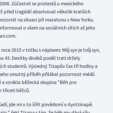
u 2000. Zúčastnil se protestů u mexického
 před tragédií absolvoval několik kratších
ozornit na situaci při maratonu v New Yorku.
 informoval o všem na sociálních sítích až jeho
ian.com.
oce 2015 v tričku s nápisem: Můj syn je tvůj syn,
pa 43. Desítky diváků podél trati držely
ých studentů. Výsledný Tizapův čas tři hodiny a
 jeho smutný příběh přilákal pozornost médií.
dé a vznikla běžecká skupina "Běh pro
 třiceti běžců.
adí, jde mi o to šířit povědomí o Ayotzinapě.
lo," řekl Tizapa s tím, že běh mu dává sílu.