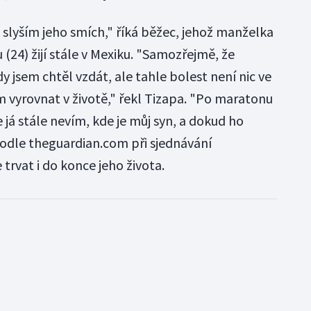
 slyším jeho smích," říká běžec, jehož manželka
 (24) žijí stále v Mexiku. "Samozřejmě, že
y jsem chtěl vzdát, ale tahle bolest není nic ve
ím vyrovnat v životě," řekl Tizapa. "Po maratonu
e já stále nevím, kde je můj syn, a dokud ho
odle theguardian.com při sjednávání
trvat i do konce jeho života.