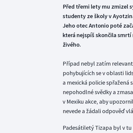
Před třemi lety mu zmizel s
studenty ze školy v Ayotzina
Jeho otec Antonio poté zača
která nejspíš skončila smrtí
živého.
Případ nebyl zatím relevantn
pohybujících se v oblasti lid
a mexická policie spřažená 
nepohodlné svědky a zmasak
v Mexiku akce, aby upozornil
nevede a žádali odpověď v
Padesátiletý Tizapa byl v tu