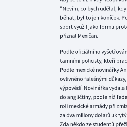
"Nevím, co bych udělal, kdy
běhat, byl to jen koníček. 
sport využil jako formu prot
přiznal Mexičan.
Podle oficiálního vyšetřování
tamními policisty, kteří pra
Podle mexické novinářky An
ovlivněno falešnými důkazy
výpovědí. Novinářka vydala 
do angličtiny, podle níž fed
roli mexické armády při zmi
za dva miliony dolarů ukrytý 
Zda někdo ze studentů přežil