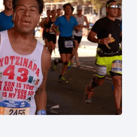
Moderní pětiboj
Triatlon
Motorsport
Veslování
Olympijské hry
Vodní slalom
Parasport
Volejbal
Plavání
Ostatní
Plážový volejbal