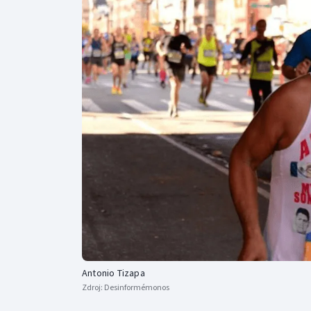
Curling
Dostihy
Florbal
Futsal
Golf
Gymnastika
Antonio Tizapa
Zdroj:
Desinformémonos