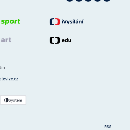
din
levize.cz
Systém
RSS