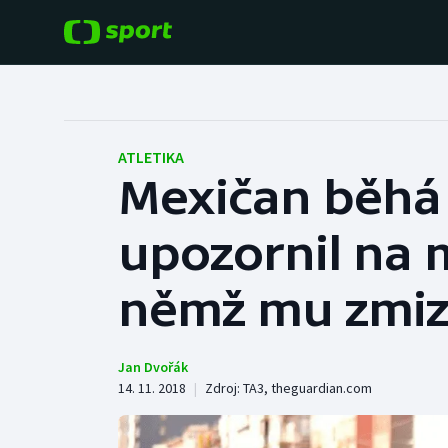
POPULÁRNÍ
DALŠÍ SPORTY
Fotbal
Americký fotbal
ATLETIKA
Mexičan běhá
Hokej
Baseball a softbal
upozornil na 
Tenis
Basketbal
Atletika
němž mu zmiz
Biatlon
Cyklistika
Boby a skeleton
Jan Dvořák
14. 11. 2018
|
Zdroj:
TA3
,
theguardian.com
Box