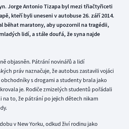
yn. Jorge Antonio Tizapa byl mezi třiačtyřiceti
pě, kteří byli uneseni v autobuse 26. září 2014.
l běhat maratony, aby upozornil na tragédii,
 mladých lidí, a stále doufá, že syna najde
ě objasněn. Pátrání novinářů a lidí
ských práv naznačuje, že autobus zastavili vojáci
s obchodníky s drogami a studenty brala jako
rovala je. Rodiče zmizelých studentů pořádali
i na to, že pátrání po jejich dětech nikam
lády.
 dobu v New Yorku, odkud živí rodinu jako