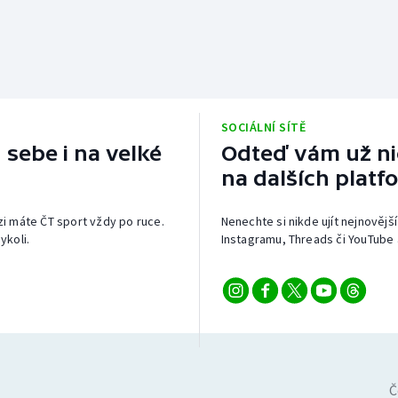
SOCIÁLNÍ SÍTĚ
 sebe i na velké
Odteď vám už nic
na dalších platf
izi máte ČT sport vždy po ruce.
Nenechte si nikde ujít nejnovější
ykoli.
Instagramu, Threads či YouTube 
Č