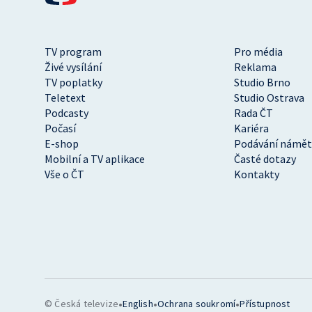
TV program
Pro média
Živé vysílání
Reklama
TV poplatky
Studio Brno
Teletext
Studio Ostrava
Podcasty
Rada ČT
Počasí
Kariéra
E-shop
Podávání námět
Mobilní a TV aplikace
Časté dotazy
Vše o ČT
Kontakty
•
•
•
© Česká televize
English
Ochrana soukromí
Přístupnost