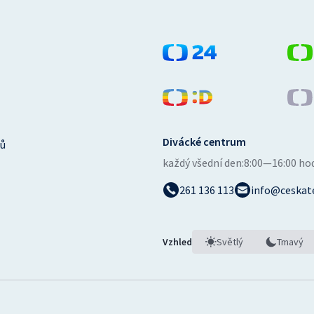
Divácké centrum
ů
každý všední den:
8:00—16:00 ho
261 136 113
info@ceskate
Vzhled
Světlý
Tmavý