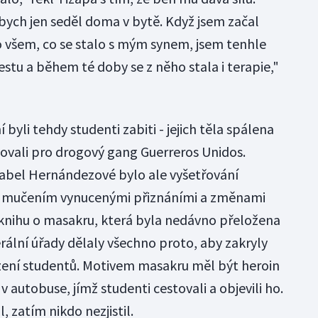
bych jen seděl doma v bytě. Když jsem začal
Po všem, co se stalo s mým synem, jsem tenhle
estu a během té doby se z něho stala i terapie,"
 byli tehdy studenti zabiti - jejich těla spálena
covali pro drogový gang Guerreros Unidos.
abel Hernándezové bylo ale vyšetřování
, mučením vynucenými přiznáními a změnami
knihu o masakru, která byla nedávno přeložena
erální úřady dělaly všechno proto, aby zakryly
zení studentů. Motivem masakru měl být heroin
v autobuse, jímž studenti cestovali a objevili ho.
, zatím nikdo nezjistil.