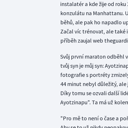
instalatér a kde žije od rok
konzulátu na Manhattanu. Už
běhů, ale pak ho napadlo up
Začal víc trénovat, ale také
příběh zaujal web theguard
Svůj první maraton odběhl v r
tvůj syn je můj syn: Ayotzina
fotografie s portréty zmizel
44 minut nebyl důležitý, ale
Díky tomu se ozvali další li
Ayotzinapu". Ta má už kolem
"Pro mě to není o čase a poř
Aby se to už nikdy neopakova