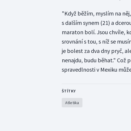
"Když běžím, myslím na něj,
s dalším synem (21) a dcerou
maraton bolí. Jsou chvíle, kd
srovnání s tou, s níž se mus
je bolest za dva dny pryč, al
nenajdu, budu běhat." Což p
spravedlnosti v Mexiku může 
ŠTÍTKY
Atletika