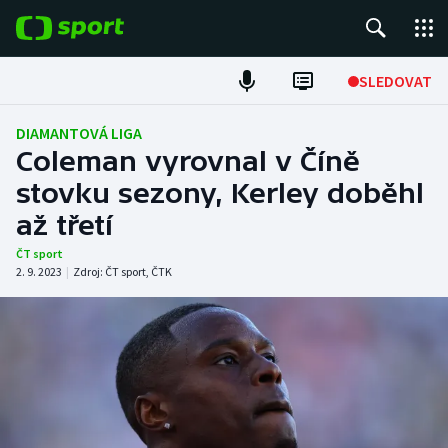
POPULÁRNÍ
SLEDOVAT
Fotbal
DIAMANTOVÁ LIGA
Coleman vyrovnal v Číně
Hokej
stovku sezony, Kerley doběhl
až třetí
Tenis
ČT sport
Atletika
2. 9. 2023
|
Zdroj:
ČT sport
,
ČTK
Cyklistika
DALŠÍ SPORTY
Americký fotbal
NEPŘEHLÉDNĚTE