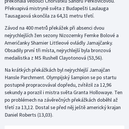
překonala vedoucí Chorvatku Sandru Perkovičovou.
Stolní tenis
Překvapivá mistryně světa z Budapešti Laulauga
Tausagaová skončila za 64,31 metru třetí.
Triatlon
Závod na 400 metrů překážek při absenci dvou
Veslování
nejrychlejších žen sezony Nizozemky Femke Bolové a
Američanky Shamier Littleové ovládly Jamajčanky.
Vodní slalom
Obsadily první tři místa, nejrychlejší byla bronzová
medailistka z MS Rushell Clayotonová (53,56).
Volejbal
Na krátkých překážkách byl nejrychlejší Jamajčan
Ostatní
Hansle Parchment. Olympijský šampion se po startu
postupně propracovával dopředu, zvítězil za 12,96
sekundy a porazil i mistra světa Granta Hollowaye. Ten
po problémech na závěrečných překážkách doběhl až
třetí za 13,12. Dostal se před něj ještě americký krajan
Daniel Roberts (13,03).