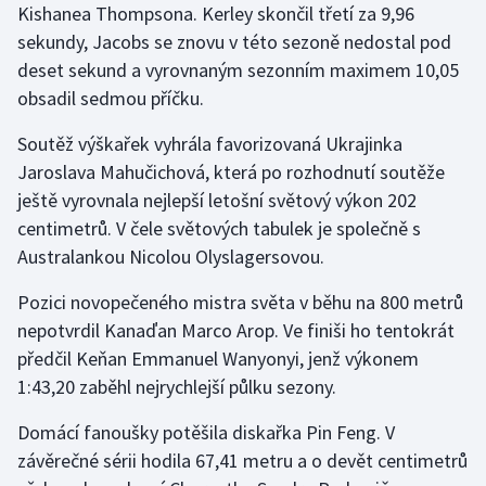
Kishanea Thompsona. Kerley skončil třetí za 9,96
Olympijské hry
sekundy, Jacobs se znovu v této sezoně nedostal pod
deset sekund a vyrovnaným sezonním maximem 10,05
Parasport
obsadil sedmou příčku.
Plavání
Soutěž výškařek vyhrála favorizovaná Ukrajinka
Jaroslava Mahučichová, která po rozhodnutí soutěže
Plážový volejbal
ještě vyrovnala nejlepší letošní světový výkon 202
centimetrů. V čele světových tabulek je společně s
Ragby
Australankou Nicolou Olyslagersovou.
Rychlobruslení
Pozici novopečeného mistra světa v běhu na 800 metrů
nepotvrdil Kanaďan Marco Arop. Ve finiši ho tentokrát
Rychlostní kanoistika
předčil Keňan Emmanuel Wanyonyi, jenž výkonem
1:43,20 zaběhl nejrychlejší půlku sezony.
Short track
Domácí fanoušky potěšila diskařka Pin Feng. V
Sportovní střelba
závěrečné sérii hodila 67,41 metru a o devět centimetrů