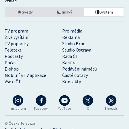
Vzhled
Světlý
Tmavý
Systém
TV program
Pro média
Živé vysílání
Reklama
TV poplatky
Studio Brno
Teletext
Studio Ostrava
Podcasty
Rada ČT
Počasí
Kariéra
E-shop
Podávání námětů
Mobilní a TV aplikace
Časté dotazy
Vše o ČT
Kontakty
Instagram
Facebook
YouTube
X
Threads
© Česká televize