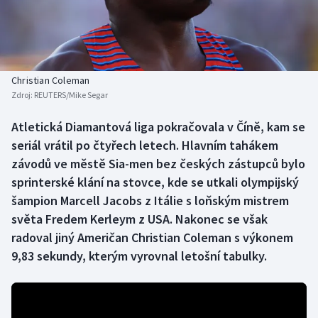
Baseball a softbal
Soutěže
Basketbal
Historické návraty
Biatlon
Aplikace ČT sport
Christian Coleman
Zdroj:
REUTERS/Mike Segar
Boby a skeleton
AZ kvíz
Atletická Diamantová liga pokračovala v Číně, kam se
seriál vrátil po čtyřech letech. Hlavním tahákem
Box
závodů ve městě Sia-men bez českých zástupců bylo
Curling
sprinterské klání na stovce, kde se utkali olympijský
šampion Marcell Jacobs z Itálie s loňským mistrem
Dostihy
světa Fredem Kerleym z USA. Nakonec se však
radoval jiný Američan Christian Coleman s výkonem
Florbal
9,83 sekundy, kterým vyrovnal letošní tabulky.
Futsal
Golf