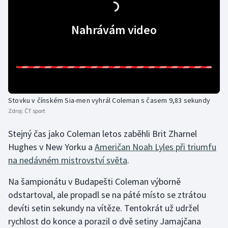
Gymnastika
Nahrávám video
Házená
Jezdectví
Judo
Stovku v čínském Sia-men vyhrál Coleman s časem 9,83 sekundy
Zdroj:
ČT sport
Krasobruslení
Stejný čas jako Coleman letos zaběhli Brit Zharnel
Lezení
Hughes v New Yorku a
Američan Noah Lyles při triumfu
na nedávném mistrovství světa
.
Lyže a snowboard
Na šampionátu v Budapešti Coleman výborně
odstartoval, ale propadl se na páté místo se ztrátou
Moderní pětiboj
devíti setin sekundy na vítěze. Tentokrát už udržel
Motorsport
rychlost do konce a porazil o dvě setiny Jamajčana