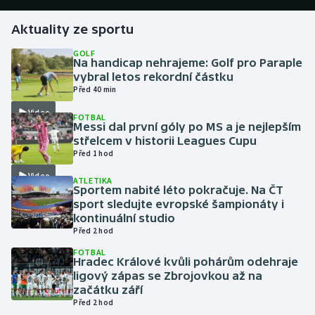
Aktuality ze sportu
Gymnastika
GOLF
Na handicap nehrajeme: Golf pro Paraple
Házená
vybral letos rekordní částku
Před 40 min
Jezdectví
Video
FOTBAL
Messi dal první góly po MS a je nejlepším
Judo
střelcem v historii Leagues Cupu
Před 1 hod
Krasobruslení
Video
ATLETIKA
Sportem nabité léto pokračuje. Na ČT
Lezení
sport sledujte evropské šampionáty i
kontinuální studio
Před 2 hod
Lyže a snowboard
FOTBAL
Hradec Králové kvůli pohárům odehraje
Moderní pětiboj
ligový zápas se Zbrojovkou až na
začátku září
Motorsport
Před 2 hod