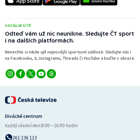
Stolní tenis
Triatlon
SOCIÁLNÍ SÍTĚ
Odteď vám už nic neunikne. Sledujte ČT sport
Veslování
i na dalších platformách.
Vodní slalom
Nenechte si nikde ujít nejnovější sportovní události. Sledujte nás i
na Facebooku, X, Instagramu, Threads či YouTube a buďte v obraze.
Volejbal
Ostatní
Divácké centrum
každý všední den:
8:00—16:00 hodin
261 136 113