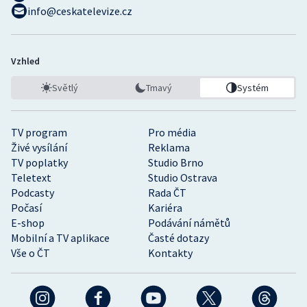
info@ceskatelevize.cz
Vzhled
Světlý
Tmavý
Systém
TV program
Pro média
Živé vysílání
Reklama
TV poplatky
Studio Brno
Teletext
Studio Ostrava
Podcasty
Rada ČT
Počasí
Kariéra
E-shop
Podávání námětů
Mobilní a TV aplikace
Časté dotazy
Vše o ČT
Kontakty