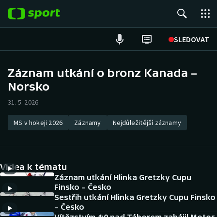
POPULÁRNÍ
SLEDOVAT
Fotbal
Záznam utkání o bronz Kanada –
Norsko
Hokej
31. 5. 2026
Tenis
MS v hokeji 2026
Záznamy
Nejdůležitější záznamy
Atletika
Cyklistika
Videa k tématu
DALŠÍ SPORTY
Záznam utkání Hlinka Gretzky Cupu
Finsko – Česko
Sestřih utkání Hlinka Gretzky Cupu Finsko
Americký fotbal
NEPŘEHLÉDNĚTE
– Česko