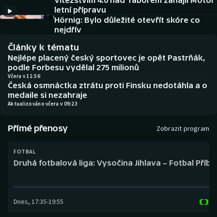
Vítězstvím 4:0 nad Táborem zahájil Motor
Baseball a softbal
Soutěže
letní přípravu
Hörnig: Bylo důležité otevřít skóre co
Basketbal
Historické návraty
nejdřív
Články k tématu
Biatlon
Aplikace ČT sport
Nejlépe placený český sportovec je opět Pastrňák,
podle Forbesu vydělal 275 milionů
Boby a skeleton
AZ kvíz
Včera v 11:56
Česká osmnáctka ztrátu proti Finsku nedotáhla a o
medaile si nezahraje
Box
Aktualizováno včera v 09:23
Curling
Přímé přenosy
Zobrazit program
Dostihy
FOTBAL
Druhá fotbalová liga: Vysočina Jihlava – Fotbal Příb
Florbal
Futsal
Dnes
,
17:35
-
19:55
Golf