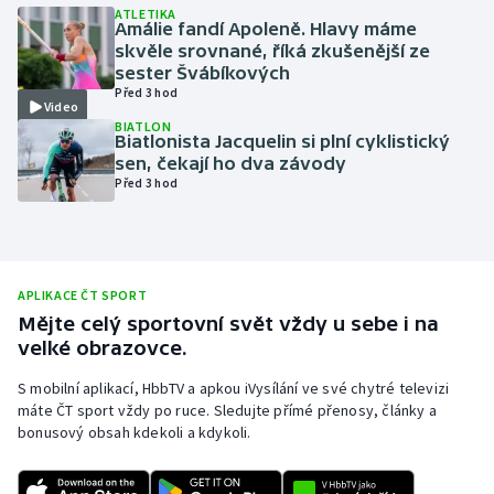
ATLETIKA
Amálie fandí Apoleně. Hlavy máme
Olympijské hry
skvěle srovnané, říká zkušenější ze
sester Švábíkových
Parasport
Před 3 hod
Video
BIATLON
Plavání
Biatlonista Jacquelin si plní cyklistický
sen, čekají ho dva závody
Před 3 hod
Plážový volejbal
Ragby
Rychlobruslení
APLIKACE ČT SPORT
Mějte celý sportovní svět vždy u sebe i na
velké obrazovce.
Rychlostní kanoistika
S mobilní aplikací, HbbTV a apkou iVysílání ve své chytré televizi
Short track
máte ČT sport vždy po ruce. Sledujte přímé přenosy, články a
bonusový obsah kdekoli a kdykoli.
Sportovní střelba