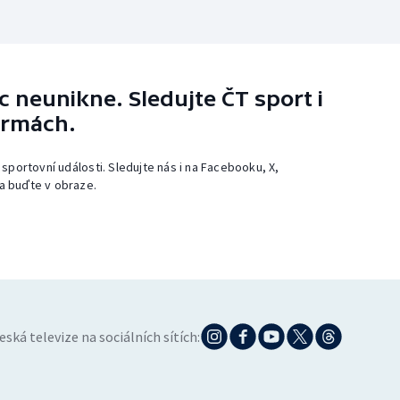
 neunikne. Sledujte ČT sport i
ormách.
 sportovní události. Sledujte nás i na Facebooku, X,
a buďte v obraze.
eská televize na sociálních sítích: