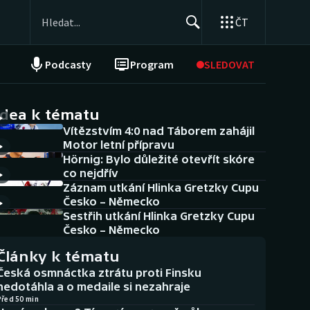
ČT
Podcasty
Program
SLEDOVAT
NEPŘEHLÉDNĚTE
Soutěže
idea k tématu
Vítězstvím 4:0 nad Táborem zahájil
Historické návraty
Motor letní přípravu
Hörnig: Bylo důležité otevřít skóre
Aplikace ČT sport
co nejdřív
Záznam utkání Hlinka Gretzky Cupu
AZ kvíz
Česko – Německo
Sestřih utkání Hlinka Gretzky Cupu
Česko – Německo
Články k tématu
Česká osmnáctka ztrátu proti Finsku
nedotáhla a o medaile si nezahraje
Před 50 min