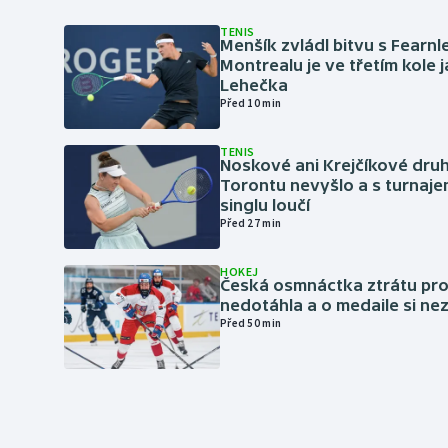
TENIS
Menšík zvládl bitvu s Fearnl
Montrealu je ve třetím kole 
Lehečka
Před 10 min
TENIS
Noskové ani Krejčíkové druh
Torontu nevyšlo a s turnaje
singlu loučí
Před 27 min
HOKEJ
Česká osmnáctka ztrátu pro
nedotáhla a o medaile si ne
Před 50 min