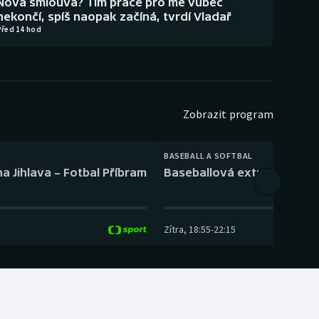
Nová smlouva? Tím práce pro mě vůbec
nekončí, spíš naopak začíná, tvrdí Vladař
Před 14 hod
Zobrazit program
BASEBALL A SOFTBAL
a Jihlava – Fotbal Příbram
Baseballová extraliga: Tře
Zítra
,
18:55
-
22:15