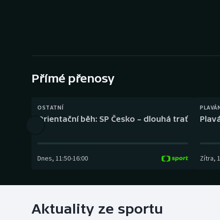
Curling
Dostihy
Florbal
Futsal
Přímé přenosy
Golf
OSTATNÍ
PLAVÁ
Orientační běh: SP Česko – dlouhá trať
Plavá
Gymnastika
Dnes
,
11:50
-
16:00
Zítra
,
Aktuality ze sportu