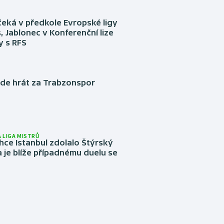
eká v předkole Evropské ligy
, Jablonec v Konferenční lize
ly s RFS
ude hrát za Trabzonspor
 LIGA MISTRŮ
ce Istanbul zdolalo Štýrský
 je blíže případnému duelu se