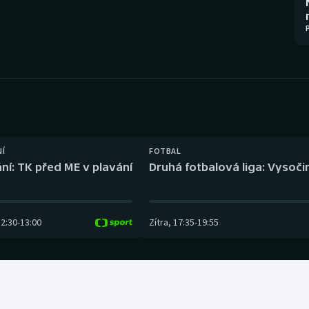
Moderní pětiboj
Triatlon
Motorsport
Veslování
Olympijské hry
Vodní slalom
Parasport
Volejbal
Plavání
Ostatní
NÍ
FOTBAL
ní: TK před ME v plavání
Druhá fotbalová liga: Vysočin
Plážový volejbal
12:30
-
13:00
Zítra
,
17:35
-
19:55