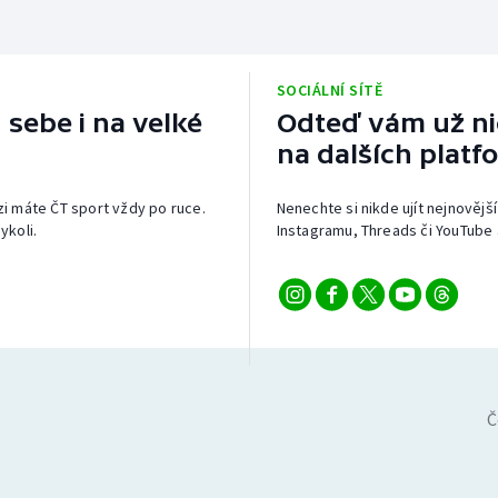
SOCIÁLNÍ SÍTĚ
 sebe i na velké
Odteď vám už nic
na dalších platf
izi máte ČT sport vždy po ruce.
Nenechte si nikde ujít nejnovější
ykoli.
Instagramu, Threads či YouTube 
Č