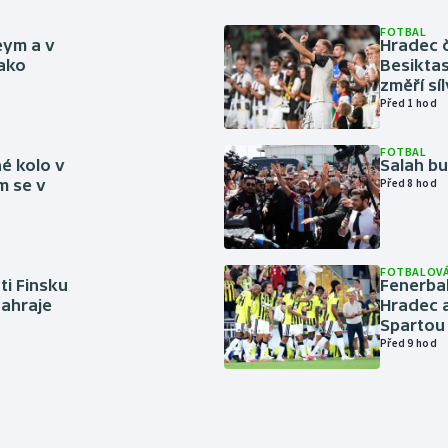
FOTBAL
eym a v
Hradec č
jako
Besiktas
změří sí
Před 1 hod
FOTBAL
é kolo v
Salah b
m se v
Před 8 hod
FOTBALOVÁ
ti Finsku
Fenerbah
zahraje
Hradec a
Spartou
Před 9 hod