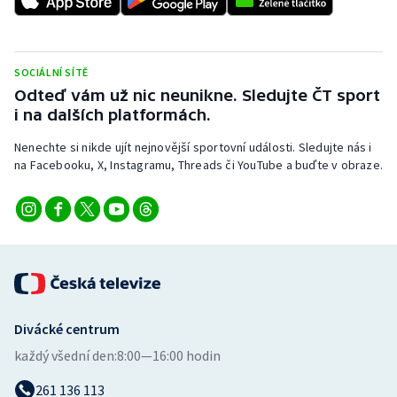
Stolní tenis
Triatlon
SOCIÁLNÍ SÍTĚ
Odteď vám už nic neunikne. Sledujte ČT sport
Veslování
i na dalších platformách.
Vodní slalom
Nenechte si nikde ujít nejnovější sportovní události. Sledujte nás i
na Facebooku, X, Instagramu, Threads či YouTube a buďte v obraze.
Volejbal
Ostatní
Divácké centrum
každý všední den:
8:00—16:00 hodin
261 136 113