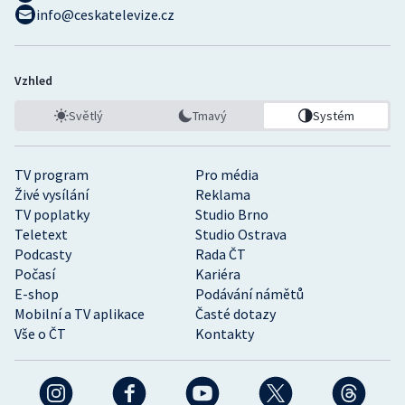
info@ceskatelevize.cz
Vzhled
Světlý
Tmavý
Systém
TV program
Pro média
Živé vysílání
Reklama
TV poplatky
Studio Brno
Teletext
Studio Ostrava
Podcasty
Rada ČT
Počasí
Kariéra
E-shop
Podávání námětů
Mobilní a TV aplikace
Časté dotazy
Vše o ČT
Kontakty