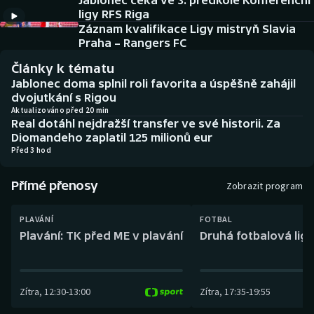
Jablonec čeká ve 3. předkole Konferenční
Baseball a softbal
Soutěže
ligy RFS Riga
Záznam kvalifikace Ligy mistryň Slavia
Basketbal
Historické návraty
Praha – Rangers FC
Články k tématu
Biatlon
Aplikace ČT sport
Jablonec doma splnil roli favorita a úspěšně zahájil
dvojutkání s Rigou
Boby a skeleton
AZ kvíz
Aktualizováno před 20 min
Real dotáhl nejdražší transfer ve své historii. Za
Diomandeho zaplatil 125 milionů eur
Box
Před 3 hod
Curling
Přímé přenosy
Zobrazit program
Dostihy
PLAVÁNÍ
FOTBAL
Plavání: TK před ME v plavání
Druhá fotbalová liga
Florbal
Futsal
Zítra
,
12:30
-
13:00
Zítra
,
17:35
-
19:55
Golf