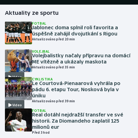
Aktuality ze sportu
Gymnastika
FOTBAL
Jablonec doma splnil roli favorita a
Házená
úspěšně zahájil dvojutkání s Rigou
Aktualizováno před 20 min
Jezdectví
VOLEJBAL
Volejbalistky načaly přípravu na domácí
Judo
ME vítězně a ukázaly maskota
Aktualizováno před 35 min
Krasobruslení
Video
CYKLISTIKA
Le Courtová-Pienaarová vyhrála po
Lezení
pádu 6. etapu Tour, Nosková byla v
úniku
Aktualizováno před 39 min
Lyže a snowboard
Video
FOTBAL
Real dotáhl nejdražší transfer ve své
Moderní pětiboj
historii. Za Diomandeho zaplatil 125
milionů eur
Motorsport
Před 3 hod