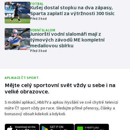
FOTBAL
Kušej dostal stopku na dva zápasy,
Olympijské hry
Sparta zaplatí za výtržnosti 300 tisíc
Před 3 hod
Parasport
VODNÍ SLALOM
Juniorští vodní slalomáři mají z
Plavání
týmových závodů ME kompletní
medailovou sbírku
Plážový volejbal
Před 3 hod
Ragby
Rychlobruslení
APLIKACE ČT SPORT
Mějte celý sportovní svět vždy u sebe i na
velké obrazovce.
Rychlostní kanoistika
S mobilní aplikací, HbbTV a apkou iVysílání ve své chytré televizi
Short track
máte ČT sport vždy po ruce. Sledujte přímé přenosy, články a
bonusový obsah kdekoli a kdykoli.
Sportovní střelba