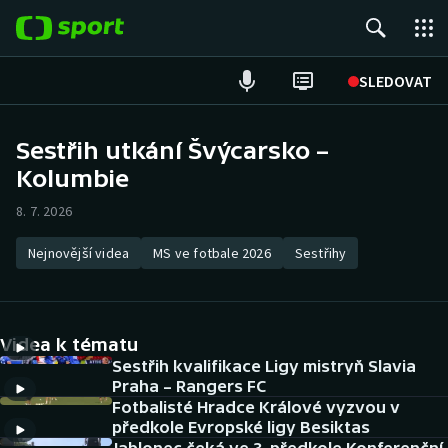
POPULÁRNÍ
SLEDOVAT
Fotbal
Sestřih utkání Švýcarsko –
Kolumbie
Hokej
8. 7. 2026
Tenis
Nejnovější videa
MS ve fotbale 2026
Sestřihy
Atletika
Cyklistika
Videa k tématu
DALŠÍ SPORTY
Sestřih kvalifikace Ligy mistryň Slavia
Praha – Rangers FC
Fotbalisté Hradce Králové vyzvou v
Americký fotbal
NEPŘEHLÉDNĚTE
předkole Evropské ligy Besiktas