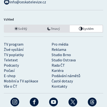
info@ceskatelevize.cz
Vzhled
Světlý
Tmavý
Systém
TV program
Pro média
Živé vysílání
Reklama
TV poplatky
Studio Brno
Teletext
Studio Ostrava
Podcasty
Rada ČT
Počasí
Kariéra
E-shop
Podávání námětů
Mobilní a TV aplikace
Časté dotazy
Vše o ČT
Kontakty