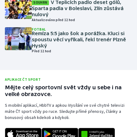
V Teplicích padlo deset gólů,
SOUHRN
Sparta padla v Boleslavi, Zlín zůstává
Olympijské hry
nulový
Aktualizováno před 12 hod
Parasport
FOTBAL
Remíza 5:5 jako šok a porážka. Kluci si
Plavání
spoustu věcí vyříkali, řekl trenér Plzně
Hyský
Před 12 hod
Plážový volejbal
Ragby
APLIKACE ČT SPORT
Rychlobruslení
Mějte celý sportovní svět vždy u sebe i na
velké obrazovce.
Rychlostní kanoistika
S mobilní aplikací, HbbTV a apkou iVysílání ve své chytré televizi
máte ČT sport vždy po ruce. Sledujte přímé přenosy, články a
Short track
bonusový obsah kdekoli a kdykoli.
Sportovní střelba