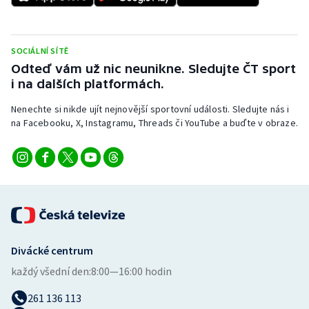
Stolní tenis
Triatlon
SOCIÁLNÍ SÍTĚ
Odteď vám už nic neunikne. Sledujte ČT sport
Veslování
i na dalších platformách.
Vodní slalom
Nenechte si nikde ujít nejnovější sportovní události. Sledujte nás i
na Facebooku, X, Instagramu, Threads či YouTube a buďte v obraze.
Volejbal
Ostatní
Divácké centrum
každý všední den:
8:00—16:00 hodin
261 136 113