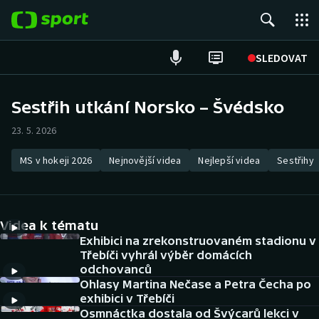
POPULÁRNÍ
SLEDOVAT
Fotbal
Sestřih utkání Norsko – Švédsko
Hokej
23. 5. 2026
Tenis
MS v hokeji 2026
Nejnovější videa
Nejlepší videa
Sestřihy
Atletika
Videa k tématu
Cyklistika
Exhibici na zrekonstruovaném stadionu v
Třebíči vyhrál výběr domácích
DALŠÍ SPORTY
odchovanců
Ohlasy Martina Nečase a Petra Čecha po
Americký fotbal
NEPŘEHLÉDNĚTE
exhibici v Třebíči
Osmnáctka dostala od Švýcarů lekci v