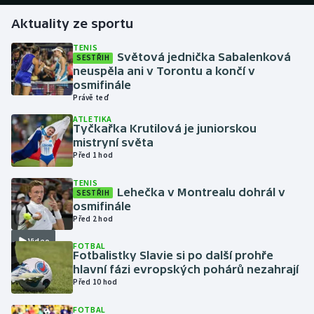
Aktuality ze sportu
Gymnastika
TENIS
Světová jednička Sabalenková
SESTŘIH
Házená
neuspěla ani v Torontu a končí v
osmifinále
Jezdectví
Právě teď
ATLETIKA
Tyčkařka Krutilová je juniorskou
Judo
mistryní světa
Před 1 hod
Krasobruslení
TENIS
Lehečka v Montrealu dohrál v
SESTŘIH
Lezení
osmifinále
Před 2 hod
Lyže a snowboard
Video
FOTBAL
Fotbalistky Slavie si po další prohře
Moderní pětiboj
hlavní fázi evropských pohárů nezahrají
Před 10 hod
Motorsport
FOTBAL