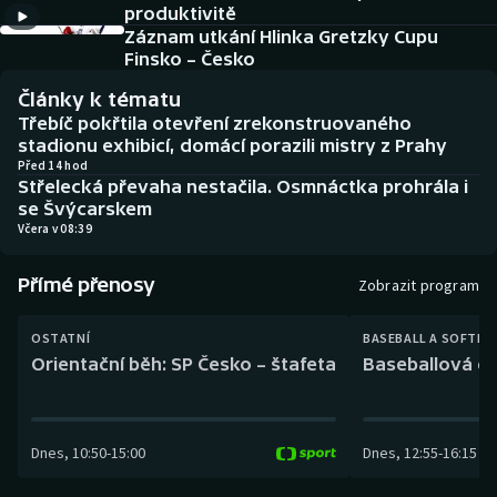
produktivitě
Baseball a softbal
Soutěže
Záznam utkání Hlinka Gretzky Cupu
Finsko – Česko
Basketbal
Historické návraty
Články k tématu
Biatlon
Aplikace ČT sport
Třebíč pokřtila otevření zrekonstruovaného
stadionu exhibicí, domácí porazili mistry z Prahy
Před 14 hod
Boby a skeleton
AZ kvíz
Střelecká převaha nestačila. Osmnáctka prohrála i
se Švýcarskem
Box
Včera v 08:39
Curling
Přímé přenosy
Zobrazit program
Dostihy
OSTATNÍ
BASEBALL A SOFTBA
Orientační běh: SP Česko – štafeta
Baseballová ex
Florbal
Futsal
Dnes
,
10:50
-
15:00
Dnes
,
12:55
-
16:15
Golf