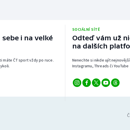
SOCIÁLNÍ SÍTĚ
 sebe i na velké
Odteď vám už nic
na dalších platf
izi máte ČT sport vždy po ruce.
Nenechte si nikde ujít nejnovější
ykoli.
Instagramu, Threads či YouTube 
Č