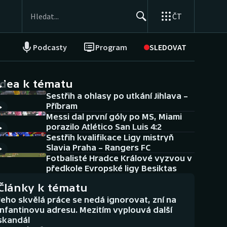
ČT
Podcasty
Program
SLEDOVAT
NEPŘEHLÉDNĚTE
Soutěže
idea k tématu
Sestřih a ohlasy po utkání Jihlava –
Historické návraty
Příbram
Messi dal první góly po MS, Miami
Aplikace ČT sport
porazilo Atlético San Luis 4:2
Sestřih kvalifikace Ligy mistryň
AZ kvíz
Slavia Praha – Rangers FC
Fotbalisté Hradce Králové vyzvou v
předkole Evropské ligy Besiktas
Články k tématu
Jeho skvělá práce se nedá ignorovat, zní na
Infantinovu adresu. Mezitím vyplouvá další
skandál