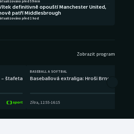
Aktualizováno před 59 min
Vítek definitivně opouští Manchester United,
nově patří Middlesbrough
Aktualizováno před 1 hod
Zobrazit program
BASEBALL A SOFTBAL
 – štafeta
Baseballová extraliga: Hroši Brno – Eagles
Zítra
,
12:55
-
16:15