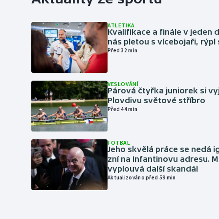
ATLETIKA
Kvalifikace a finále v jeden d
nás pletou s vícebojaři, rýpl
Před 32 min
VESLOVÁNÍ
Párová čtyřka juniorek si vy
Plovdivu světové stříbro
Před 44 min
FOTBAL
Jeho skvělá práce se nedá i
zní na Infantinovu adresu. M
vyplouvá další skandál
Aktualizováno před 59 min