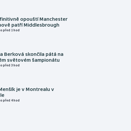
finitivně opouští Manchester
nově patří Middlesbrough
o před 1 hod
a Berková skončila pátá na
kém světovém šampionátu
o před 3 hod
Menšík je v Montrealu v
le
o před 4 hod