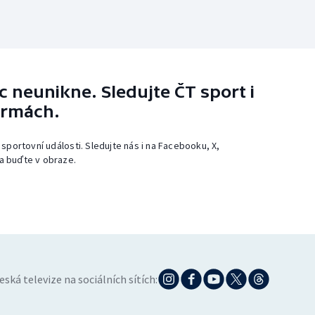
 neunikne. Sledujte ČT sport i
ormách.
 sportovní události. Sledujte nás i na Facebooku, X,
a buďte v obraze.
eská televize na sociálních sítích: