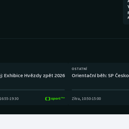
Moderní pětiboj
Triatlon
Motorsport
Veslování
Olympijské hry
Vodní slalom
Parasport
Volejbal
Plavání
Ostatní
OSTATNÍ
Plážový volejbal
j: Exhibice Hvězdy zpět 2026
Orientační běh: SP Česko
16:55
-
19:30
Zítra
,
10:50
-
15:00