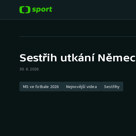
POPULÁRNÍ
DALŠÍ SPORTY
Fotbal
Americký fotbal
Sestřih utkání Němec
Hokej
Baseball a softbal
30. 6. 2026
Tenis
Basketbal
MS ve fotbale 2026
Nejnovější videa
Sestřihy
Atletika
Biatlon
Cyklistika
Boby a skeleton
Box