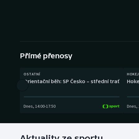
Curling
Dostihy
Florbal
Futsal
Přímé přenosy
Golf
OSTATNÍ
HOKEJ
Gymnastika
Orientační běh: SP Česko – střední trať
Hoke
Dnes
,
14:00
-
17:50
Dnes
,
Aktuality ze sportu