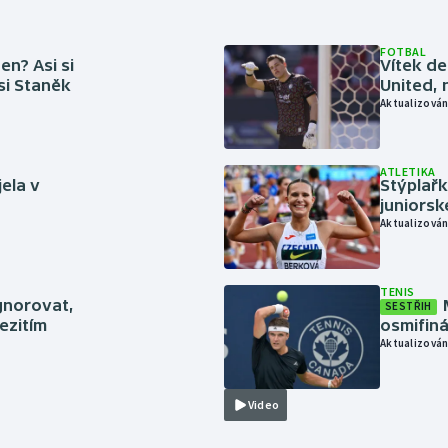
FOTBAL
en? Asi si
Vítek de
 si Staněk
United, 
Aktualizován
ATLETIKA
jela v
Stýplařk
juniors
Aktualizován
TENIS
gnorovat,
SESTŘIH
ezitím
osmifiná
Aktualizován
Video