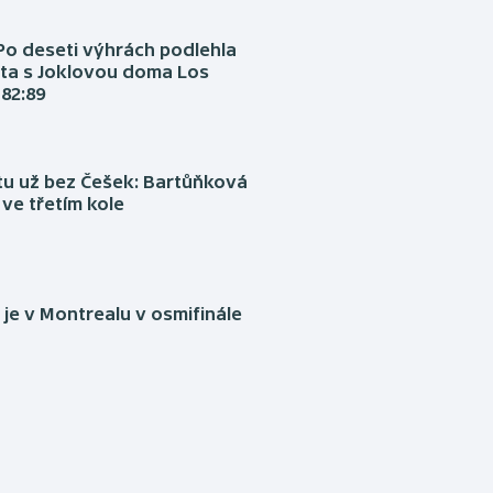
Po deseti výhrách podlehla
ta s Joklovou doma Los
82:89
tu už bez Češek: Bartůňková
 ve třetím kole
je v Montrealu v osmifinále