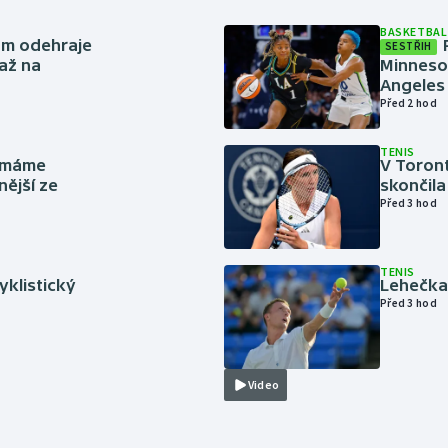
BASKETBAL
ům odehraje
SESTŘIH
až na
Minneso
Angeles 
Před 2 hod
TENIS
y máme
V Toron
nější ze
skončila
Před 3 hod
TENIS
cyklistický
Lehečka 
Před 3 hod
Video