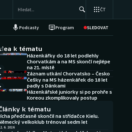
ČT
Podcasty
Program
SLEDOVAT
NEPŘEHLÉDNĚTE
Soutěže
idea k tématu
Házenkářky do 18 let podlehly
Historické návraty
Chorvatkám a na MS skončí nejlépe
na 21. místě
Aplikace ČT sport
Záznam utkání Chorvatsko – Česko
Češky na MS házenkářek do 18 let
AZ kvíz
padly s Dánkami
Házenkářské juniorky si po prohře s
Koreou zkomplikovaly postup
Články k tématu
Jícha předčasně skončil na střídačce Kielu.
Německý velkoklub trénoval sedm let
2. 6. 2026