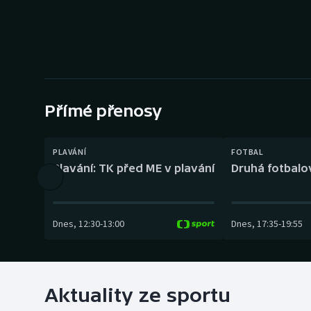
Curling
Dostihy
Florbal
Futsal
Přímé přenosy
Golf
PLAVÁNÍ
FOTBAL
Plavání: TK před ME v plavání
Druhá fotbalov
Gymnastika
Dnes
,
12:30
-
13:00
Dnes
,
17:35
-
19:55
Aktuality ze sportu