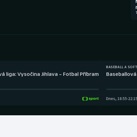
Moderní pětiboj
Triatlon
7
Motorsport
Veslování
Olympijské hry
Vodní slalom
Parasport
Volejbal
Plavání
Ostatní
BASEBALL A SOF
á liga: Vysočina Jihlava – Fotbal Příbram
Baseballová 
Plážový volejbal
Dnes
,
18:55
-
22:1