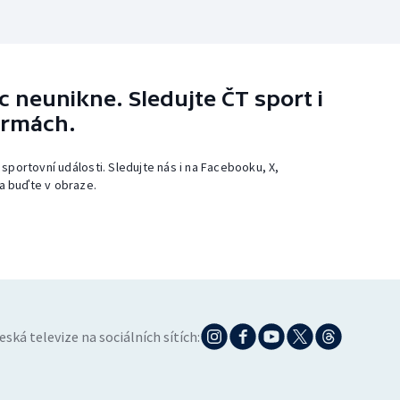
 neunikne. Sledujte ČT sport i
ormách.
 sportovní události. Sledujte nás i na Facebooku, X,
a buďte v obraze.
eská televize na sociálních sítích: