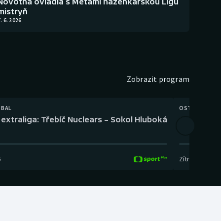
Novotná ovládla s Metami házenkářskou Ligu
mistryň
. 6. 2026
Zobrazit program
TBAL
OSTATNÍ
extraliga: Třebíč Nuclears – Sokol Hluboká
Orientační
5
Zítra
,
14:00
-
17