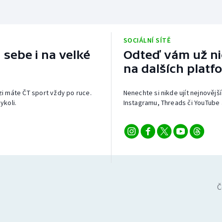
SOCIÁLNÍ SÍTĚ
 sebe i na velké
Odteď vám už nic
na dalších platf
izi máte ČT sport vždy po ruce.
Nenechte si nikde ujít nejnovější
ykoli.
Instagramu, Threads či YouTube 
Č