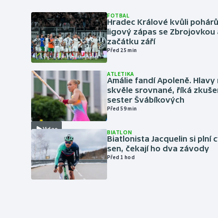
FOTBAL
Hradec Králové kvůli pohár
ligový zápas se Zbrojovkou 
začátku září
Před 25 min
ATLETIKA
Amálie fandí Apoleně. Hlav
skvěle srovnané, říká zkuše
sester Švábíkových
Před 59 min
Video
BIATLON
Biatlonista Jacquelin si plní 
sen, čekají ho dva závody
Před 1 hod