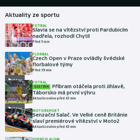
Gymnastika
Aktuality ze sportu
FOTBAL
Házená
Slavia se na vítězství proti Pardubicím
nadřela, rozhodl Chytil
Před 5 min
Jezdectví
FLORBAL
Czech Open v Praze ovládly švédské
Judo
florbalové týmy
Před 39 min
Krasobruslení
Video
FOTBAL
Příbram otáčela proti Jihlavě,
SESTŘIH
Lezení
Táborsko má první výhru
Aktualizováno před 42 min
Lyže a snowboard
Video
MOTORSPORT
Senzační Salač. Ve Velké ceně Británie
Moderní pětiboj
slaví premiérové vítězství v Moto2
Aktualizováno před 43 min
Motorsport
VODNÍ SLALOM