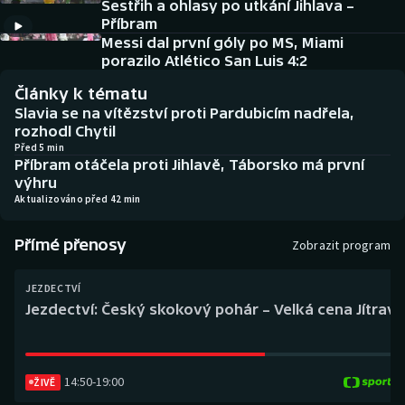
Sestřih a ohlasy po utkání Jihlava –
Baseball a softbal
Soutěže
Příbram
Messi dal první góly po MS, Miami
Basketbal
Historické návraty
porazilo Atlético San Luis 4:2
Články k tématu
Biatlon
Aplikace ČT sport
Slavia se na vítězství proti Pardubicím nadřela,
rozhodl Chytil
Boby a skeleton
AZ kvíz
Před 5 min
Příbram otáčela proti Jihlavě, Táborsko má první
výhru
Box
Aktualizováno před 42 min
Curling
Přímé přenosy
Zobrazit program
Dostihy
JEZDECTVÍ
Jezdectví: Český skokový pohár – Velká cena Jítravy
Florbal
Futsal
14:50
-
19:00
ŽIVĚ
Golf