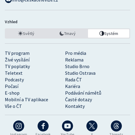
Vzhled
Světlý
Tmavý
Systém
TV program
Pro média
Živé vysílání
Reklama
TV poplatky
Studio Brno
Teletext
Studio Ostrava
Podcasty
Rada ČT
Počasí
Kariéra
E-shop
Podávání námětů
Mobilní a TV aplikace
Časté dotazy
Vše o ČT
Kontakty
Instagram
Facebook
YouTube
X
Threads