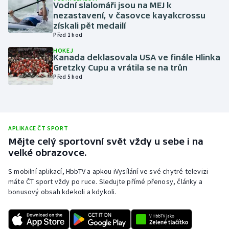
Vodní slalomáři jsou na MEJ k
Olympijské hry
nezastavení, v časovce kayakcrossu
získali pět medailí
Před 1 hod
Parasport
HOKEJ
Kanada deklasovala USA ve finále Hlinka
Plavání
Gretzky Cupu a vrátila se na trůn
Před 5 hod
Plážový volejbal
Ragby
APLIKACE ČT SPORT
Rychlobruslení
Mějte celý sportovní svět vždy u sebe i na
velké obrazovce.
Rychlostní kanoistika
S mobilní aplikací, HbbTV a apkou iVysílání ve své chytré televizi
máte ČT sport vždy po ruce. Sledujte přímé přenosy, články a
Short track
bonusový obsah kdekoli a kdykoli.
Sportovní střelba