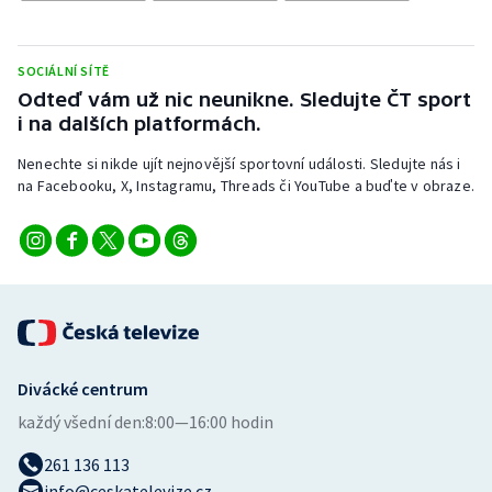
Stolní tenis
Triatlon
SOCIÁLNÍ SÍTĚ
Odteď vám už nic neunikne. Sledujte ČT sport
Veslování
i na dalších platformách.
Nenechte si nikde ujít nejnovější sportovní události. Sledujte nás i
Vodní slalom
na Facebooku, X, Instagramu, Threads či YouTube a buďte v obraze.
Volejbal
Ostatní
Divácké centrum
každý všední den:
8:00—16:00 hodin
261 136 113
info@ceskatelevize.cz