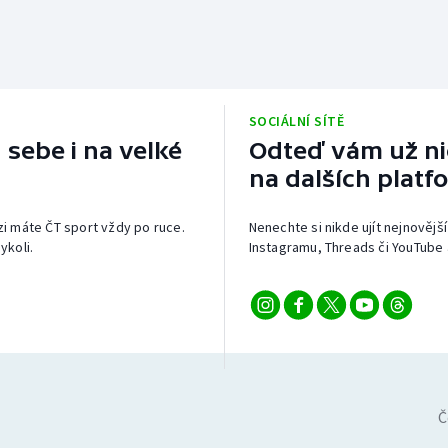
SOCIÁLNÍ SÍTĚ
 sebe i na velké
Odteď vám už nic
na dalších platf
izi máte ČT sport vždy po ruce.
Nenechte si nikde ujít nejnovější
ykoli.
Instagramu, Threads či YouTube 
Č