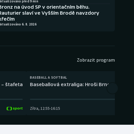
Aktualizováno před 9 min
Bronz na úvod SP v orientačním běhu.
Rauturier slaví ve Vyšším Brodě navzdory
křečím
ktualizováno 6. 8. 2026
Zobrazit program
BASEBALL A SOFTBAL
 – štafeta
Baseballová extraliga: Hroši Brno – Eagles
Zítra
,
12:55
-
16:15