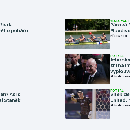
VESLOVÁNÍ
Křivda
Párová č
vého poháru
Plovdivu
Před 3 hod
FOTBAL
Jeho skv
zní na I
vyplouvá
Aktualizován
FOTBAL
en? Asi si
Vítek de
 si Staněk
United, 
Aktualizován