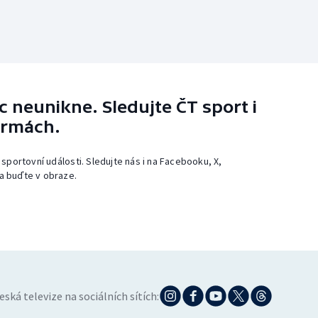
 neunikne. Sledujte ČT sport i
ormách.
 sportovní události. Sledujte nás i na Facebooku, X,
a buďte v obraze.
eská televize na sociálních sítích: