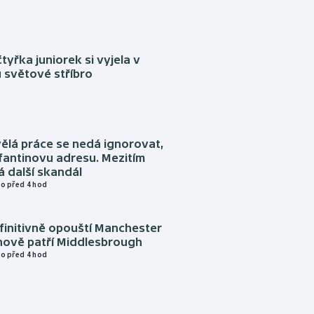
tyřka juniorek si vyjela v
 světové stříbro
ělá práce se nedá ignorovat,
nfantinovu adresu. Mezitím
 další skandál
o před 4 hod
finitivně opouští Manchester
nově patří Middlesbrough
o před 4 hod