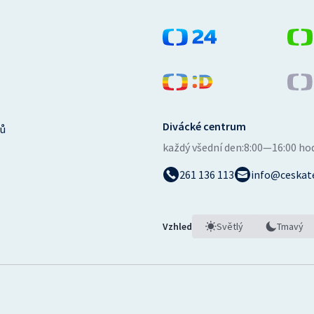
Divácké centrum
ů
každý všední den:
8:00—16:00 ho
261 136 113
info@ceskate
Vzhled
Světlý
Tmavý