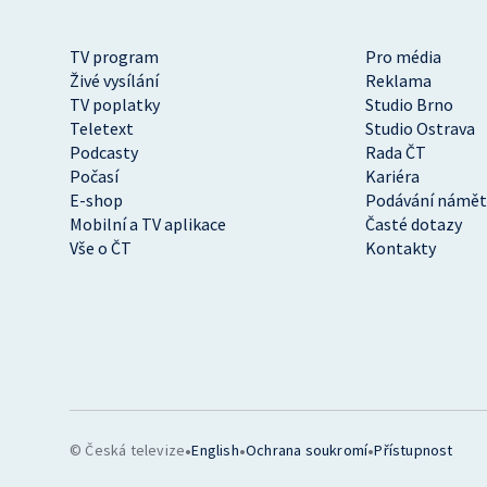
TV program
Pro média
Živé vysílání
Reklama
TV poplatky
Studio Brno
Teletext
Studio Ostrava
Podcasty
Rada ČT
Počasí
Kariéra
E-shop
Podávání námět
Mobilní a TV aplikace
Časté dotazy
Vše o ČT
Kontakty
•
•
•
© Česká televize
English
Ochrana soukromí
Přístupnost