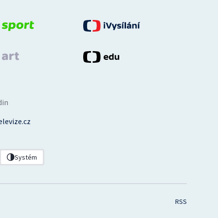
din
levize.cz
Systém
RSS