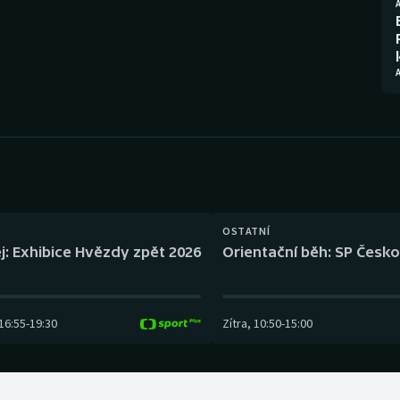
Moderní pětiboj
Triatlon
Motorsport
Veslování
A
Olympijské hry
Vodní slalom
Parasport
Volejbal
Plavání
Ostatní
Plážový volejbal
OSTATNÍ
j: Exhibice Hvězdy zpět 2026
Orientační běh: SP Česko
16:55
-
19:30
Zítra
,
10:50
-
15:00