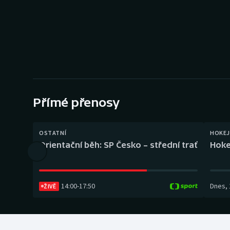
Curling
Dostihy
Florbal
Futsal
Přímé přenosy
Golf
Gymnastika
OSTATNÍ
HOKEJ
Orientační běh: SP Česko – střední trať
Hoke
14:00
-
17:50
Dnes
,
ŽIVĚ