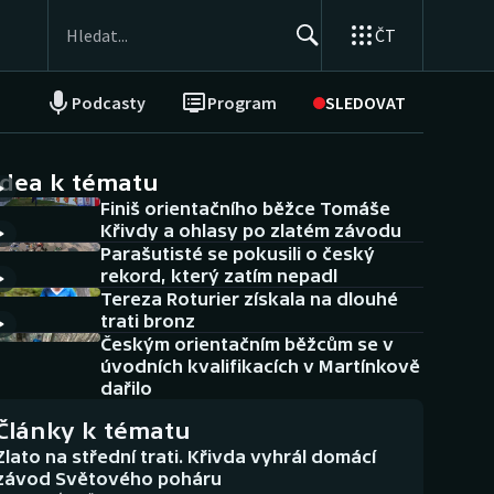
ČT
Podcasty
Program
SLEDOVAT
NEPŘEHLÉDNĚTE
Soutěže
idea k tématu
Finiš orientačního běžce Tomáše
Historické návraty
Křivdy a ohlasy po zlatém závodu
Parašutisté se pokusili o český
Aplikace ČT sport
rekord, který zatím nepadl
Tereza Roturier získala na dlouhé
AZ kvíz
trati bronz
Českým orientačním běžcům se v
úvodních kvalifikacích v Martínkově
dařilo
Články k tématu
Zlato na střední trati. Křivda vyhrál domácí
závod Světového poháru