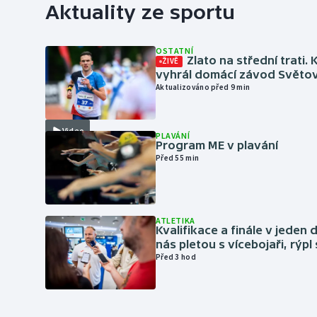
Aktuality ze sportu
OSTATNÍ
Zlato na střední trati. 
ŽIVĚ
vyhrál domácí závod Světo
Aktualizováno před 9 min
Video
PLAVÁNÍ
Program ME v plavání
Před 55 min
ATLETIKA
Kvalifikace a finále v jeden d
nás pletou s vícebojaři, rýpl
Před 3 hod