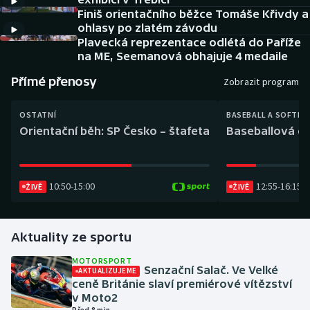
Baseball a softbal
Soutěže
Finiš orientačního běžce Tomáše Křivdy a
ohlasy po zlatém závodu
Basketbal
Historické návraty
Plavecká reprezentace odlétá do Paříže
na ME, Seemanová obhajuje 4 medaile
Biatlon
Aplikace ČT sport
Přímé přenosy
Zobrazit program
Boby a skeleton
AZ kvíz
OSTATNÍ
BASEBALL A SOFTBA
Orientační běh: SP Česko – štafeta
Baseballová ex
Box
Curling
10:50
-
15:00
12:55
-
16:15
ŽIVĚ
ŽIVĚ
Dostihy
Aktuality ze sportu
Florbal
MOTORSPORT
Senzační Salač. Ve Velké
AKTUALIZUJEME
Futsal
ceně Británie slaví premiérové vítězství
v Moto2
Golf