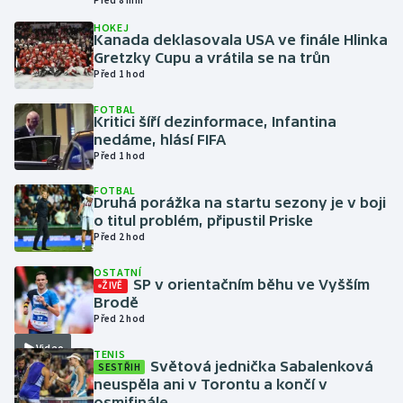
Před 8 min
HOKEJ
Kanada deklasovala USA ve finále Hlinka
Gymnastika
Gretzky Cupu a vrátila se na trůn
Před 1 hod
Házená
FOTBAL
Kritici šíří dezinformace, Infantina
Jezdectví
nedáme, hlásí FIFA
Před 1 hod
Judo
FOTBAL
Druhá porážka na startu sezony je v boji
Krasobruslení
o titul problém, připustil Priske
Před 2 hod
Lezení
OSTATNÍ
SP v orientačním běhu ve Vyšším
ŽIVĚ
Lyže a snowboard
Brodě
Před 2 hod
Moderní pětiboj
Video
TENIS
Světová jednička Sabalenková
SESTŘIH
neuspěla ani v Torontu a končí v
Motorsport
osmifinále