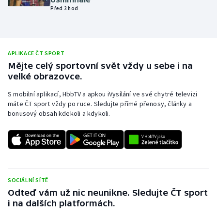
Před 2 hod
Olympijské hry
Parasport
APLIKACE ČT SPORT
Plavání
Mějte celý sportovní svět vždy u sebe i na
velké obrazovce.
Plážový volejbal
S mobilní aplikací, HbbTV a apkou iVysílání ve své chytré televizi
máte ČT sport vždy po ruce. Sledujte přímé přenosy, články a
Ragby
bonusový obsah kdekoli a kdykoli.
Rychlobruslení
Rychlostní kanoistika
Short track
SOCIÁLNÍ SÍTĚ
Odteď vám už nic neunikne. Sledujte ČT sport
Sportovní střelba
i na dalších platformách.