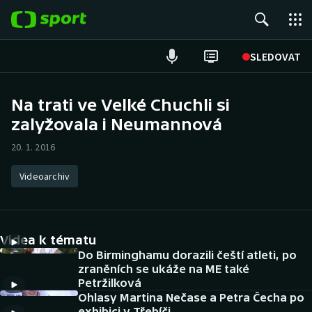
POPULÁRNÍ
SLEDOVAT
Fotbal
Na trati ve Velké Chuchli si
zalyžovala i Neumannová
Hokej
20. 1. 2016
Tenis
Videoarchiv
Atletika
Cyklistika
Videa k tématu
DALŠÍ SPORTY
Do Birminghamu dorazili čeští atleti, po
zraněních se ukáže na ME také
Petržilková
Americký fotbal
NEPŘEHLÉDNĚTE
Ohlasy Martina Nečase a Petra Čecha po
exhibici v Třebíči