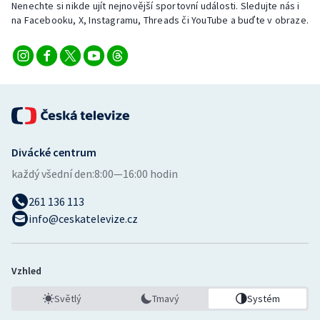
Nenechte si nikde ujít nejnovější sportovní události. Sledujte nás i
Stolní tenis
na Facebooku, X, Instagramu, Threads či YouTube a buďte v obraze.
Triatlon
Veslování
Vodní slalom
Volejbal
Divácké centrum
každý všední den:
8:00—16:00 hodin
Ostatní
261 136 113
info@ceskatelevize.cz
Vzhled
Světlý
Tmavý
Systém