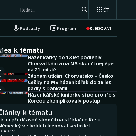
ČT
Podcasty
Program
SLEDOVAT
NEPŘEHLÉDNĚTE
Soutěže
idea k tématu
Házenkářky do 18 let podlehly
Historické návraty
Chorvatkám a na MS skončí nejlépe
na 21. místě
Aplikace ČT sport
Záznam utkání Chorvatsko – Česko
Češky na MS házenkářek do 18 let
AZ kvíz
padly s Dánkami
Házenkářské juniorky si po prohře s
Koreou zkomplikovaly postup
Články k tématu
Jícha předčasně skončil na střídačce Kielu.
Německý velkoklub trénoval sedm let
2. 6. 2026