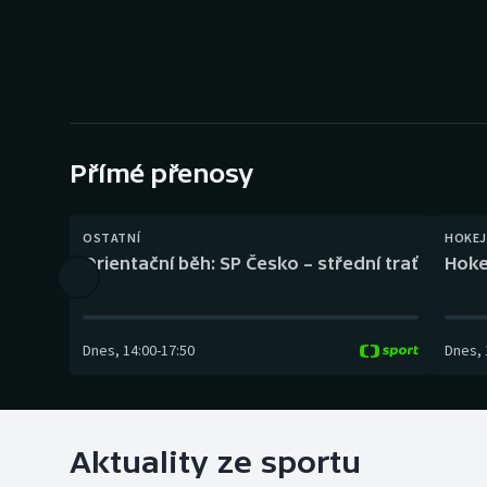
Curling
Dostihy
Florbal
Futsal
Přímé přenosy
Golf
OSTATNÍ
HOKEJ
Orientační běh: SP Česko – střední trať
Hoke
Gymnastika
Dnes
,
14:00
-
17:50
Dnes
,
Aktuality ze sportu