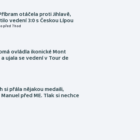
Příbram otáčela proti Jihlavě,
atilo vedení 3:0 s Českou Lípou
o před 7 hod
omá ovládla ikonické Mont
a ujala se vedení v Tour de
 si přála nějakou medaili,
 Manuel před ME. Tlak si nechce