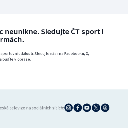
 neunikne. Sledujte ČT sport i
ormách.
 sportovní události. Sledujte nás i na Facebooku, X,
a buďte v obraze.
eská televize na sociálních sítích: