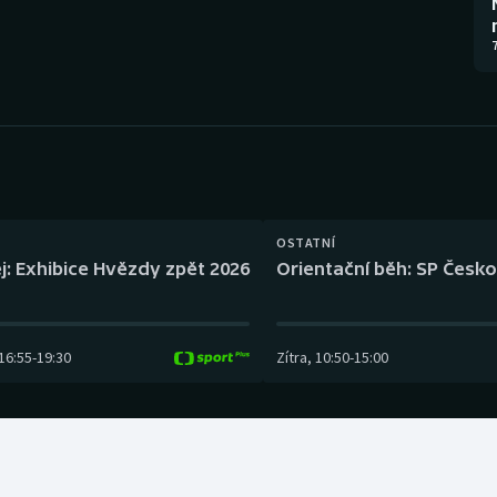
Moderní pětiboj
Triatlon
7
Motorsport
Veslování
Olympijské hry
Vodní slalom
Parasport
Volejbal
Plavání
Ostatní
OSTATNÍ
j: Exhibice Hvězdy zpět 2026
Orientační běh: SP Česko
Plážový volejbal
16:55
-
19:30
Zítra
,
10:50
-
15:00