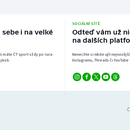
SOCIÁLNÍ SÍTĚ
 sebe i na velké
Odteď vám už nic
na dalších platf
izi máte ČT sport vždy po ruce.
Nenechte si nikde ujít nejnovější
ykoli.
Instagramu, Threads či YouTube 
Č