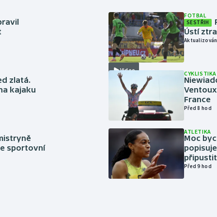
FOTBAL
ravil
SESTŘIH
t
Ústí ztr
Aktualizován
Video
CYKLISTIKA
ed zlatá.
Niewiad
 na kajaku
Ventoux 
France
Před 8 hod
ATLETIKA
mistryně
Moc bych
ze sportovní
popisuje
připustit
Před 9 hod