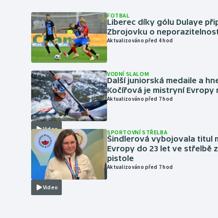
FOTBAL
Liberec díky gólu Dulaye přip
Zbrojovku o neporazitelnos
Aktualizováno před 4 hod
VODNÍ SLALOM
Další juniorská medaile a hn
Kočířová je mistryní Evropy
Aktualizováno před 7 hod
Video
SPORTOVNÍ STŘELBA
Šindlerová vybojovala titul 
Evropy do 23 let ve střelbě 
pistole
Aktualizováno před 7 hod
Video