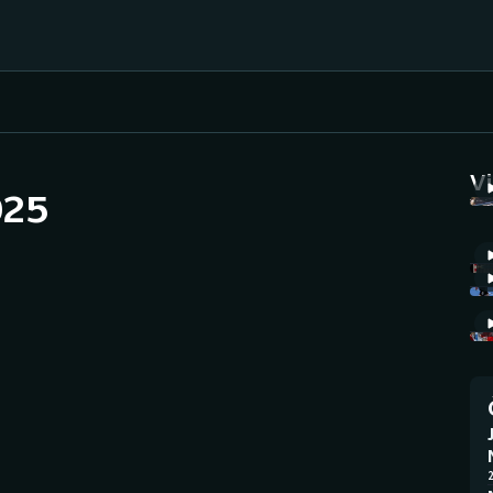
Házená
Ragby
V
025
Jezdectví
Rychlobruslení
Rychlostní
Judo
kanoistika
Krasobruslení
Short track
Lezení
Sportovní střelba
Lyže a snowboard
Stolní tenis
2