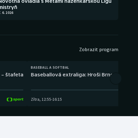
Novotná ovládla s Metami házenkářskou Ligu
mistryň
. 6. 2026
Zobrazit program
BASEBALL A SOFTBAL
 – štafeta
Baseballová extraliga: Hroši Brno – Eagles
Zítra
,
12:55
-
16:15