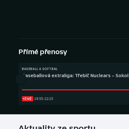
Curling
Dostihy
Florbal
Futsal
Přímé přenosy
Golf
BASEBALL A SOFTBAL
Gymnastika
Baseballová extraliga: Třebíč Nuclears – Soko
18:55
-
22:15
ŽIVĚ
Aktuality ze sportu