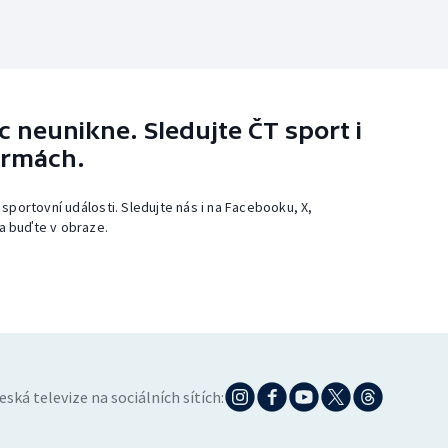
 neunikne. Sledujte ČT sport i
ormách.
 sportovní události. Sledujte nás i na Facebooku, X,
a buďte v obraze.
eská televize na sociálních sítích: