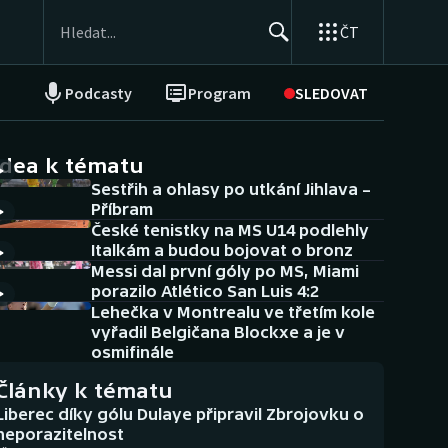
ČT
Podcasty
Program
SLEDOVAT
NEPŘEHLÉDNĚTE
Soutěže
idea k tématu
Sestřih a ohlasy po utkání Jihlava –
Historické návraty
Příbram
České tenistky na MS U14 podlehly
Aplikace ČT sport
Italkám a budou bojovat o bronz
Messi dal první góly po MS, Miami
AZ kvíz
porazilo Atlético San Luis 4:2
Lehečka v Montrealu ve třetím kole
vyřadil Belgičana Blockxe a je v
osmifinále
Články k tématu
Liberec díky gólu Dulaye připravil Zbrojovku o
neporazitelnost