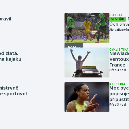
FOTBAL
ravil
SESTŘIH
t
Ústí ztr
Aktualizován
Video
CYKLISTIKA
ed zlatá.
Niewiad
 na kajaku
Ventoux 
France
Před 3 hod
ATLETIKA
mistryně
Moc bych
ze sportovní
popisuje
připustit
Před 3 hod