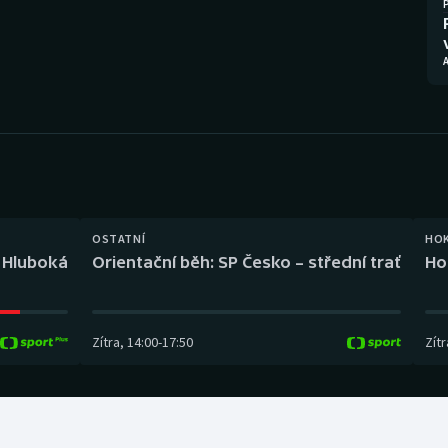
Moderní pětiboj
Triatlon
Motorsport
Veslování
Olympijské hry
Vodní slalom
Parasport
Volejbal
Plavání
Ostatní
OSTATNÍ
HO
Plážový volejbal
l Hluboká
Orientační běh: SP Česko – střední trať
Ho
Zítra
,
14:00
-
17:50
Zítr