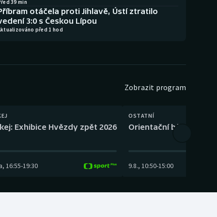
Před 39 min
Příbram otáčela proti Jihlavě, Ústí ztratilo
vedení 3:0 s Českou Lípou
Aktualizováno před 1 hod
Zobrazit program
KEJ
OSTATNÍ
kej: Exhibice Hvězdy zpět 2026
Orientační běh: SP Čes
a
,
16:55
-
19:30
9.8.
,
10:50
-
15:00