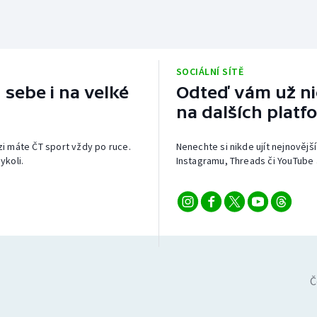
SOCIÁLNÍ SÍTĚ
 sebe i na velké
Odteď vám už nic
na dalších platf
izi máte ČT sport vždy po ruce.
Nenechte si nikde ujít nejnovější
ykoli.
Instagramu, Threads či YouTube 
Č