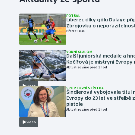
FOTBAL
Liberec díky gólu Dulaye přip
Zbrojovku o neporazitelnos
Před 39 min
VODNÍ SLALOM
Další juniorská medaile a hn
Kočířová je mistryní Evropy
Aktualizováno před 1 hod
Video
SPORTOVNÍ STŘELBA
Šindlerová vybojovala titul 
Evropy do 23 let ve střelbě 
pistole
Aktualizováno před 1 hod
Video