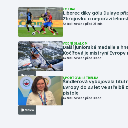
FOTBAL
Liberec díky gólu Dulaye přip
Zbrojovku o neporazitelnos
Aktualizováno před 28 min
VODNÍ SLALOM
Další juniorská medaile a hn
Kočířová je mistryní Evropy
Aktualizováno před 3 hod
Video
SPORTOVNÍ STŘELBA
Šindlerová vybojovala titul 
Evropy do 23 let ve střelbě 
pistole
Aktualizováno před 3 hod
Video