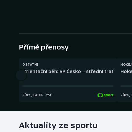
Curling
Dostihy
Florbal
Futsal
Přímé přenosy
Golf
OSTATNÍ
HOKEJ
Orientační běh: SP Česko – střední trať
Hoke
Gymnastika
Zítra
,
14:00
-
17:50
Zítra
,
Aktuality ze sportu