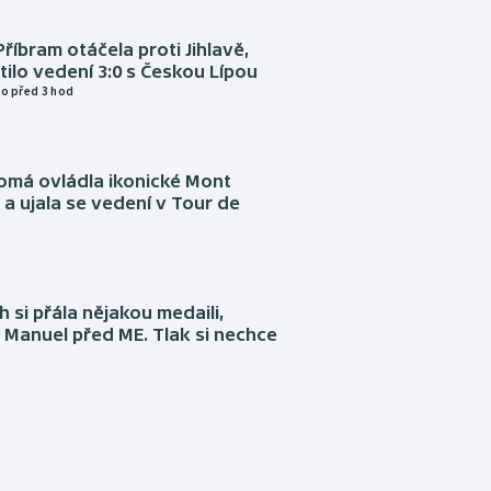
Příbram otáčela proti Jihlavě,
atilo vedení 3:0 s Českou Lípou
o před 3 hod
omá ovládla ikonické Mont
a ujala se vedení v Tour de
 si přála nějakou medaili,
 Manuel před ME. Tlak si nechce