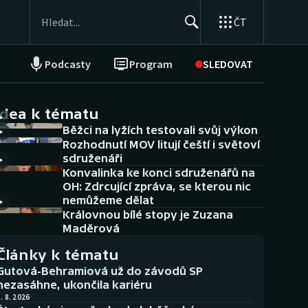
ČT
Podcasty
Program
SLEDOVAT
NEPŘEHLÉDNĚTE
Soutěže
idea k tématu
Běžci na lyžích testovali svůj výkon
Historické návraty
Rozhodnutí MOV litují čeští i světoví
sdruženáři
Aplikace ČT sport
Konvalinka ke konci sdruženářů na
OH: Zdrcující zpráva, se kterou nic
AZ kvíz
nemůžeme dělat
Královnou bílé stopy je Zuzana
Maděrová
Články k tématu
Gutová-Behramiová už do závodů SP
nezasáhne, ukončila kariéru
. 8. 2026