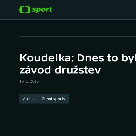
POPULÁRNÍ
DALŠÍ SPORTY
Fotbal
Americký fotbal
Koudelka: Dnes to byl
Hokej
Baseball a softbal
závod družstev
Tenis
Basketbal
16. 1. 2016
Atletika
Biatlon
Archiv
Zimní sporty
Cyklistika
Boby a skeleton
Box