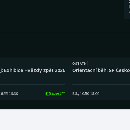
Moderní pětiboj
Triatlon
2
Motorsport
Veslování
Olympijské hry
Vodní slalom
Parasport
Volejbal
Plavání
Ostatní
OSTATNÍ
j: Exhibice Hvězdy zpět 2026
Orientační běh: SP Česko
Plážový volejbal
16:55
-
19:30
9.8.
,
10:50
-
15:00