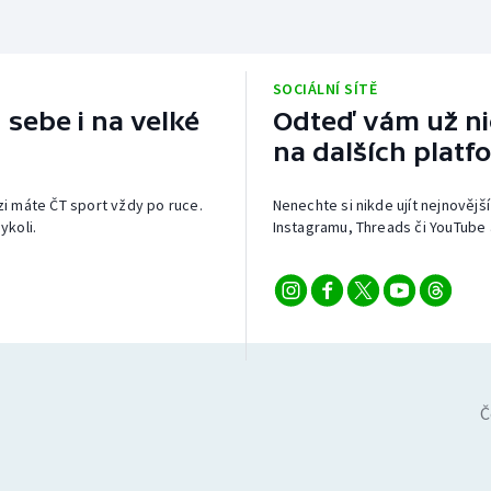
SOCIÁLNÍ SÍTĚ
 sebe i na velké
Odteď vám už nic
na dalších platf
izi máte ČT sport vždy po ruce.
Nenechte si nikde ujít nejnovější
ykoli.
Instagramu, Threads či YouTube 
Č