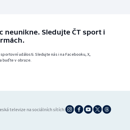
 neunikne. Sledujte ČT sport i
ormách.
 sportovní události. Sledujte nás i na Facebooku, X,
a buďte v obraze.
eská televize na sociálních sítích: