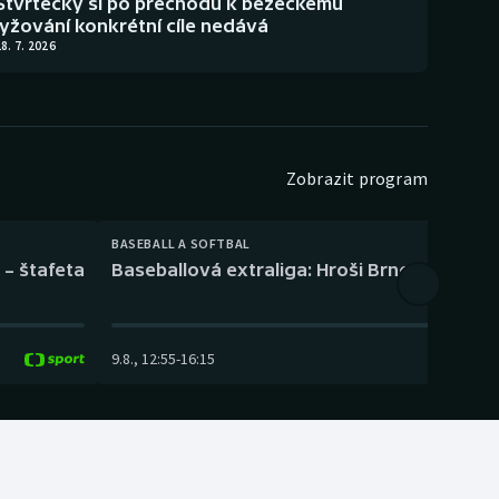
Štvrtecký si po přechodu k běžeckému
lyžování konkrétní cíle nedává
8. 7. 2026
Zobrazit program
BASEBALL A SOFTBAL
 – štafeta
Baseballová extraliga: Hroši Brno – Eagles
9.8.
,
12:55
-
16:15