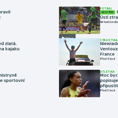
FOTBAL
ravil
SESTŘIH
t
Ústí ztr
Aktualizován
Video
CYKLISTIKA
ed zlatá.
Niewiad
 na kajaku
Ventoux 
France
Před 4 hod
ATLETIKA
mistryně
Moc bych
ze sportovní
popisuje
připustit
Před 5 hod