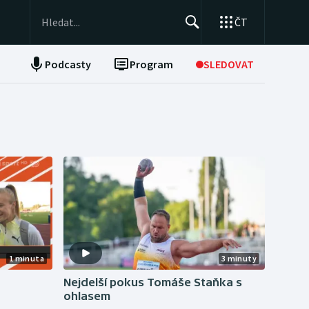
ČT
Podcasty
Program
SLEDOVAT
NEPŘEHLÉDNĚTE
Soutěže
Historické návraty
Aplikace ČT sport
AZ kvíz
1 minuta
3 minuty
Nejdelší pokus Tomáše Staňka s
ohlasem