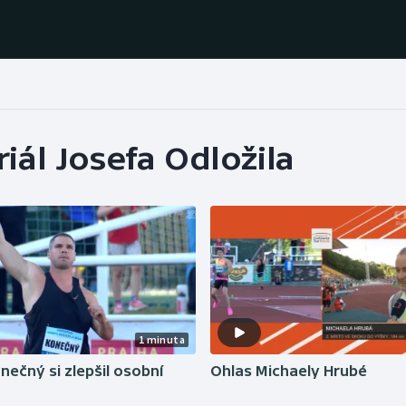
Házená
Ragby
ál Josefa Odložila
Jezdectví
Rychlobruslení
Rychlostní
Judo
kanoistika
Krasobruslení
Short track
Lezení
Sportovní střelba
1 minuta
Lyže a snowboard
Stolní tenis
nečný si zlepšil osobní
Ohlas Michaely Hrubé