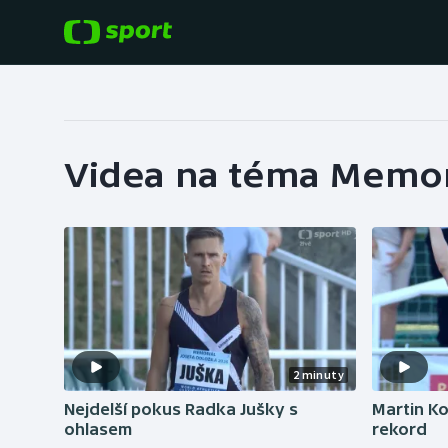
POPULÁRNÍ
DALŠÍ SPORTY
Fotbal
Americký fotbal
Videa na téma Memori
Hokej
Baseball a softbal
Tenis
Basketbal
Atletika
Biatlon
Cyklistika
Boby a skeleton
2 minuty
Box
Nejdelší pokus Radka Jušky s
Martin Ko
ohlasem
rekord