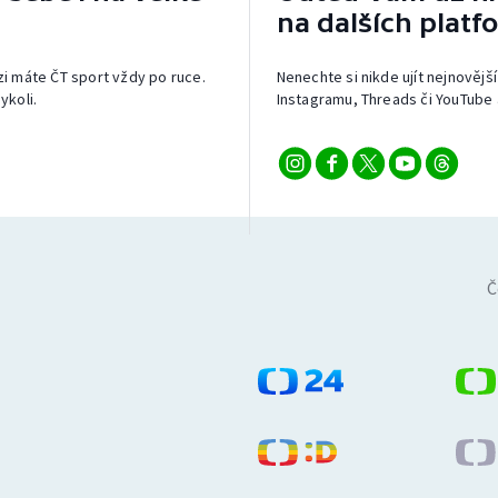
na dalších platf
izi máte ČT sport vždy po ruce.
Nenechte si nikde ujít nejnovější
ykoli.
Instagramu, Threads či YouTube 
Č