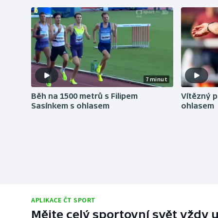
Curling
Dostihy
Florbal
Futsal
7 minut
Golf
Běh na 1500 metrů s Filipem
Vítězný 
Sasínkem s ohlasem
ohlasem
Gymnastika
APLIKACE ČT SPORT
Mějte celý sportovní svět vždy u