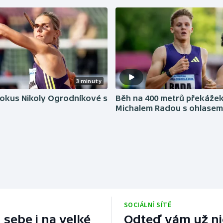
Moderní pětiboj
Triatlon
Motorsport
Veslování
Olympijské hry
Vodní slalom
Parasport
Volejbal
3 minuty
Plavání
Ostatní
pokus Nikoly Ogrodníkové s
Běh na 400 metrů překážek
Michalem Radou s ohlasem
Plážový volejbal
SOCIÁLNÍ SÍTĚ
 sebe i na velké
Odteď vám už nic