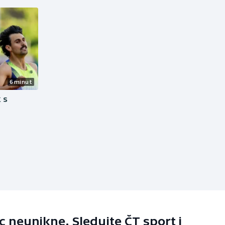
6 minut
 s
 neunikne. Sledujte ČT sport i