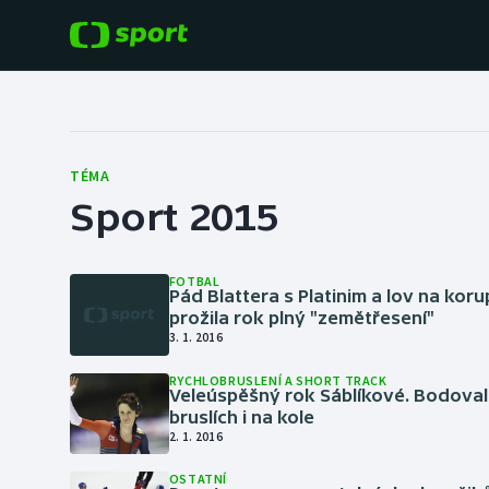
POPULÁRNÍ
DALŠÍ SPORTY
Fotbal
Americký fotbal
TÉMA
Sport 2015
Hokej
Baseball a softbal
Tenis
Basketbal
FOTBAL
Pád Blattera s Platinim a lov na koru
Atletika
prožila rok plný "zemětřesení"
Biatlon
3. 1. 2016
Cyklistika
RYCHLOBRUSLENÍ A SHORT TRACK
Boby a skeleton
Veleúspěšný rok Sáblíkové. Bodoval
bruslích i na kole
2. 1. 2016
Box
OSTATNÍ