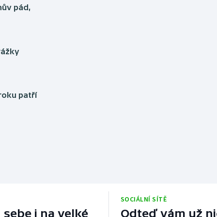
hův pád,
urážky
oku patří
SOCIÁLNÍ SÍTĚ
 sebe i na velké
Odteď vám už nic