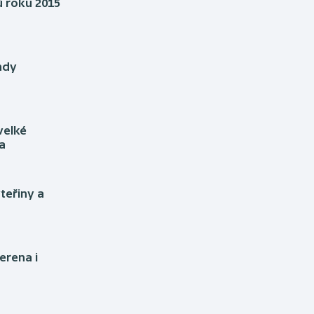
Moderní pětiboj
Triatlon
 roku 2015
Motorsport
Veslování
ndy
Olympijské hry
Vodní slalom
Parasport
Volejbal
velké
Plavání
Ostatní
a
Plážový volejbal
teřiny a
erena i