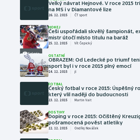
Velký návrat Hejnové. V roce 2015 t
na MS i v Diamantové lize
|
26. 12. 2015
ČT sport
HOKEJ
Češi uspořádali skvělý šampionát, e
mistr útočí místo titulu na baráž
|
25. 12. 2015
Vít Čepický
Galerie
OSTATNÍ
OBRAZEM: Od Ledecké po triumf teni
sport byl i v roce 2015 plný emocí
|
24. 12. 2015
jl
FOTBAL
Český fotbal v roce 2015: Úspěšný rok
který vlil naději do budoucnosti
|
23. 12. 2015
Martin Vait
DOSTIHY
Doping v roce 2015: Očištěný Kreuzig
pošramocená pověst atletiky
|
22. 12. 2015
Ondřej Nováček