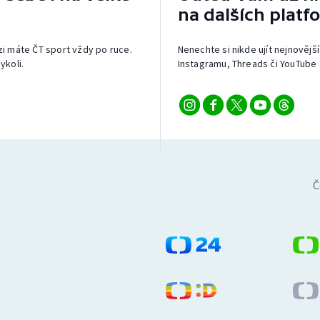
na dalších platf
izi máte ČT sport vždy po ruce.
Nenechte si nikde ujít nejnovější
ykoli.
Instagramu, Threads či YouTube 
Č