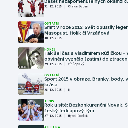
Curling
Deset nezapomenutelných okamžiků
|
31. 12. 2015
Otakar Duben
Dostihy
OSTATNÍ
Smrt v roce 2015: Svět opustily lege
Florbal
Masopust, Holík či Vrzáňová
30. 12. 2015
Futsal
HOKEJ
Tak šel čas s Vladimírem Růžičkou – 
Golf
obvinění vyznělo (zatím) do ztracen
|
29. 12. 2015
Vít Čepický
Gymnastika
OSTATNÍ
Sport 2015 v obraze. Branky, body, v
krása
|
28. 12. 2015
lj
TENIS
Rok u sítě: Bezkonkurenční Novak, S
český fedcupový tým
|
27. 12. 2015
Hynek Roleček
ATLETIKA