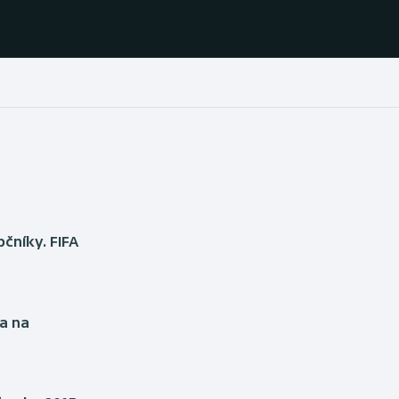
Házená
Ragby
Jezdectví
Rychlobruslení
Rychlostní
Judo
kanoistika
pčníky. FIFA
Krasobruslení
Short track
Lezení
Sportovní střelba
a na
Lyže a snowboard
Stolní tenis