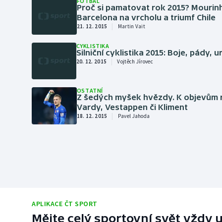
FOTBAL
Proč si pamatovat rok 2015? Mourin
Barcelona na vrcholu a triumf Chile
|
21. 12. 2015
Martin Vait
CYKLISTIKA
Silniční cyklistika 2015: Boje, pády, 
|
20. 12. 2015
Vojtěch Jírovec
OSTATNÍ
Z šedých myšek hvězdy. K objevům r
Vardy, Vestappen či Kliment
|
18. 12. 2015
Pavel Jahoda
APLIKACE ČT SPORT
Mějte celý sportovní svět vždy u