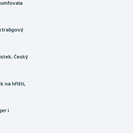
riumfovala
xtraligový
stek. Český
 na hřišti,
er i