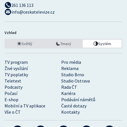
261 136 113
info@ceskatelevize.cz
Gymnastika
Házená
Vzhled
Jezdectví
Světlý
Tmavý
Systém
Judo
TV program
Pro média
Krasobruslení
Živé vysílání
Reklama
TV poplatky
Studio Brno
Teletext
Studio Ostrava
Lezení
Podcasty
Rada ČT
Počasí
Kariéra
Lyže a snowboard
E-shop
Podávání námětů
Mobilní a TV aplikace
Časté dotazy
Moderní pětiboj
Vše o ČT
Kontakty
Motorsport