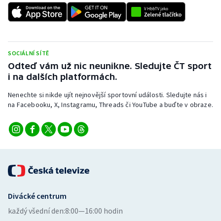
Baseball a softbal
Soutěže
Basketbal
Historické návraty
SOCIÁLNÍ SÍTĚ
Biatlon
Aplikace ČT sport
Odteď vám už nic neunikne. Sledujte ČT sport
i na dalších platformách.
Boby a skeleton
AZ kvíz
Nenechte si nikde ujít nejnovější sportovní události. Sledujte nás i
Box
na Facebooku, X, Instagramu, Threads či YouTube a buďte v obraze.
Curling
Dostihy
Florbal
Divácké centrum
Futsal
každý všední den:
8:00—16:00 hodin
Golf