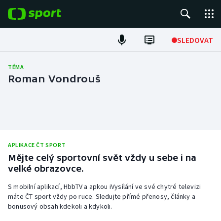
POPULÁRNÍ
SLEDOVAT
Fotbal
TÉMA
Roman Vondrouš
Hokej
Tenis
Atletika
APLIKACE ČT SPORT
Mějte celý sportovní svět vždy u sebe i na
Cyklistika
velké obrazovce.
DALŠÍ SPORTY
S mobilní aplikací, HbbTV a apkou iVysílání ve své chytré televizi
máte ČT sport vždy po ruce. Sledujte přímé přenosy, články a
Americký fotbal
NEPŘEHLÉDNĚTE
bonusový obsah kdekoli a kdykoli.