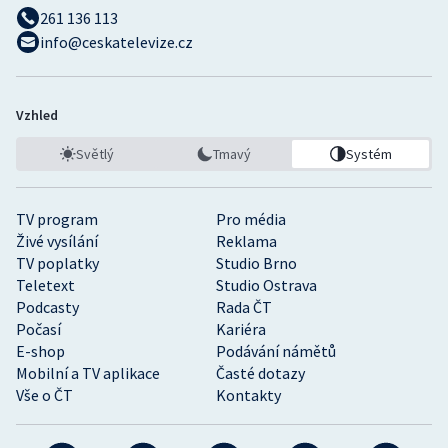
261 136 113
info@ceskatelevize.cz
Gymnastika
Házená
Vzhled
Jezdectví
Světlý
Tmavý
Systém
Judo
TV program
Pro média
Krasobruslení
Živé vysílání
Reklama
TV poplatky
Studio Brno
Teletext
Studio Ostrava
Lezení
Podcasty
Rada ČT
Počasí
Kariéra
Lyže a snowboard
E-shop
Podávání námětů
Mobilní a TV aplikace
Časté dotazy
Moderní pětiboj
Vše o ČT
Kontakty
Motorsport