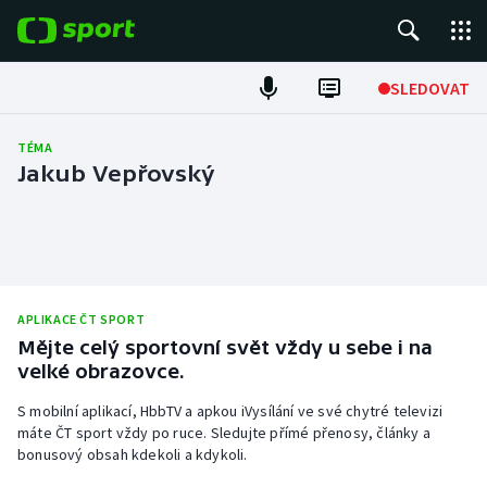
POPULÁRNÍ
SLEDOVAT
Fotbal
TÉMA
Jakub Vepřovský
Hokej
Tenis
Atletika
APLIKACE ČT SPORT
Mějte celý sportovní svět vždy u sebe i na
Cyklistika
velké obrazovce.
DALŠÍ SPORTY
S mobilní aplikací, HbbTV a apkou iVysílání ve své chytré televizi
máte ČT sport vždy po ruce. Sledujte přímé přenosy, články a
Americký fotbal
NEPŘEHLÉDNĚTE
bonusový obsah kdekoli a kdykoli.