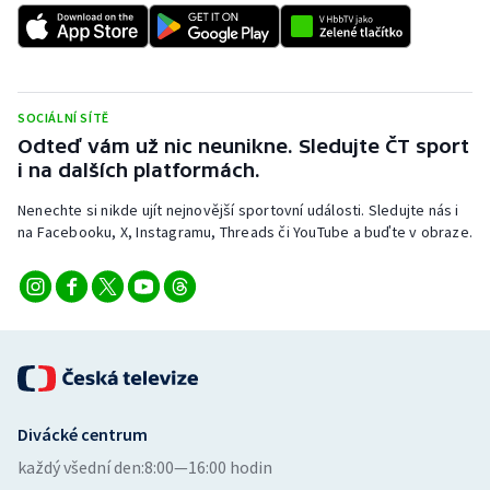
Baseball a softbal
Soutěže
Basketbal
Historické návraty
SOCIÁLNÍ SÍTĚ
Biatlon
Aplikace ČT sport
Odteď vám už nic neunikne. Sledujte ČT sport
i na dalších platformách.
Boby a skeleton
AZ kvíz
Nenechte si nikde ujít nejnovější sportovní události. Sledujte nás i
Box
na Facebooku, X, Instagramu, Threads či YouTube a buďte v obraze.
Curling
Dostihy
Florbal
Divácké centrum
Futsal
každý všední den:
8:00—16:00 hodin
Golf