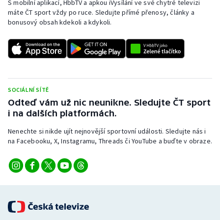
S mobilní aplikací, HbbTV a apkou iVysílání ve své chytré televizi
Baseball a softbal
Soutěže
máte ČT sport vždy po ruce. Sledujte přímé přenosy, články a
bonusový obsah kdekoli a kdykoli.
Basketbal
Historické návraty
Biatlon
Aplikace ČT sport
Boby a skeleton
AZ kvíz
SOCIÁLNÍ SÍTĚ
Box
Odteď vám už nic neunikne. Sledujte ČT sport
i na dalších platformách.
Curling
Nenechte si nikde ujít nejnovější sportovní události. Sledujte nás i
na Facebooku, X, Instagramu, Threads či YouTube a buďte v obraze.
Dostihy
Florbal
Futsal
Golf