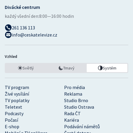
Divácké centrum
Gymnastika
každý všední den:
8:00—16:00 hodin
261 136 113
Házená
info@ceskatelevize.cz
Jezdectví
Judo
Vzhled
Světlý
Tmavý
Systém
Krasobruslení
Lezení
TV program
Pro média
Živé vysílání
Reklama
Lyže a snowboard
TV poplatky
Studio Brno
Teletext
Studio Ostrava
Podcasty
Rada ČT
Moderní pětiboj
Počasí
Kariéra
E-shop
Podávání námětů
Motorsport
Mobilní a TV aplikace
Časté dotazy