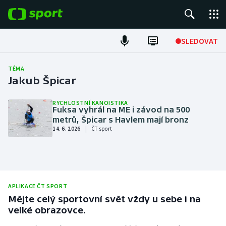
POPULÁRNÍ
SLEDOVAT
Fotbal
TÉMA
Jakub Špicar
Hokej
RYCHLOSTNÍ KANOISTIKA
Fuksa vyhrál na ME i závod na 500
Tenis
metrů, Špicar s Havlem mají bronz
|
14. 6. 2026
ČT sport
Atletika
Cyklistika
DALŠÍ SPORTY
APLIKACE ČT SPORT
Mějte celý sportovní svět vždy u sebe i na
Americký fotbal
NEPŘEHLÉDNĚTE
velké obrazovce.