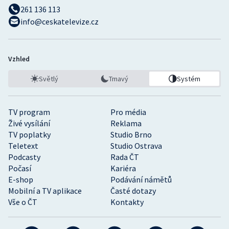
261 136 113
info@ceskatelevize.cz
Gymnastika
Házená
Vzhled
Jezdectví
Světlý
Tmavý
Systém
Judo
TV program
Pro média
Krasobruslení
Živé vysílání
Reklama
TV poplatky
Studio Brno
Teletext
Studio Ostrava
Lezení
Podcasty
Rada ČT
Počasí
Kariéra
Lyže a snowboard
E-shop
Podávání námětů
Mobilní a TV aplikace
Časté dotazy
Moderní pětiboj
Vše o ČT
Kontakty
Motorsport