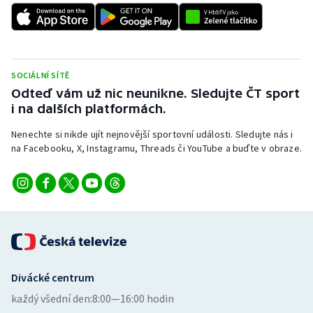
Baseball a softbal
Soutěže
Basketbal
Historické návraty
SOCIÁLNÍ SÍTĚ
Biatlon
Aplikace ČT sport
Odteď vám už nic neunikne. Sledujte ČT sport
i na dalších platformách.
Boby a skeleton
AZ kvíz
Nenechte si nikde ujít nejnovější sportovní události. Sledujte nás i
Box
na Facebooku, X, Instagramu, Threads či YouTube a buďte v obraze.
Curling
Dostihy
Florbal
Divácké centrum
Futsal
každý všední den:
8:00—16:00 hodin
Golf