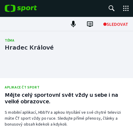
POPULÁRNÍ
SLEDOVAT
Fotbal
TÉMA
Hradec Králové
Hokej
Tenis
Atletika
APLIKACE ČT SPORT
Mějte celý sportovní svět vždy u sebe i na
Cyklistika
velké obrazovce.
DALŠÍ SPORTY
S mobilní aplikací, HbbTV a apkou iVysílání ve své chytré televizi
máte ČT sport vždy po ruce. Sledujte přímé přenosy, články a
Americký fotbal
NEPŘEHLÉDNĚTE
bonusový obsah kdekoli a kdykoli.