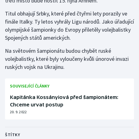
třetí místo bude hostit 15. října Arnhem.
Titul obhajují Srbky, které před čtyřmi lety porazily ve
finále Italky. Ty letos vyhrály Ligu národů. Jako úřadující
olympijské šampionky do Evropy přiletěly volejbalistky
Spojených států amerických.
Na světovém šampionátu budou chybět ruské
volejbalistky, které byly vyloučeny kvůli únorové invazi
ruských vojsk na Ukrajinu.
SOUVISEJÍCÍ ČLÁNKY
Kapitánka Kossányiová před šampionátem:
Chceme urvat postup
20. 9. 2022
ŠTÍTKY