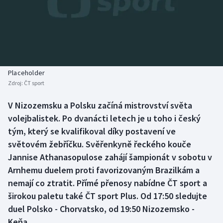
Baseball a softbal
Soutěže
Basketbal
Historické návraty
Biatlon
Aplikace ČT sport
Placeholder
Boby a skeleton
AZ kvíz
Zdroj:
ČT sport
Box
V Nizozemsku a Polsku začíná mistrovství světa
volejbalistek. Po dvanácti letech je u toho i český
Curling
tým, který se kvalifikoval díky postavení ve
světovém žebříčku. Svěřenkyně řeckého kouče
Dostihy
Jannise Athanasopulose zahájí šampionát v sobotu v
Arnhemu duelem proti favorizovaným Brazilkám a
Florbal
nemají co ztratit. Přímé přenosy nabídne ČT sport a
širokou paletu také ČT sport Plus. Od 17:50 sledujte
Futsal
duel Polsko - Chorvatsko, od 19:50 Nizozemsko -
Keňa.
Golf