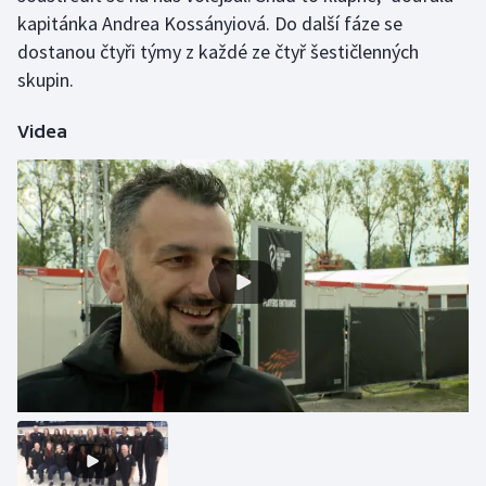
kapitánka Andrea Kossányiová. Do další fáze se
Olympijské hry
dostanou čtyři týmy z každé ze čtyř šestičlenných
skupin.
Parasport
Videa
Plavání
Plážový volejbal
Ragby
Rychlobruslení
Rychlostní kanoistika
Short track
Sportovní střelba