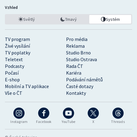
Vzhled
Světlý
Tmavý
Systém
TV program
Pro média
Živé vysílání
Reklama
TV poplatky
Studio Brno
Teletext
Studio Ostrava
Podcasty
Rada ČT
Počasí
Kariéra
E-shop
Podávání námětů
Mobilní a TV aplikace
Časté dotazy
Vše o ČT
Kontakty
Instagram
Facebook
YouTube
X
Threads