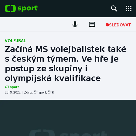
POPULÁRNÍ
SLEDOVAT
Fotbal
VOLEJBAL
Začíná MS volejbalistek také
Hokej
s českým týmem. Ve hře je
postup ze skupiny i
Tenis
olympijská kvalifikace
Atletika
ČT sport
23. 9. 2022
|
Zdroj:
ČT sport
,
ČTK
Cyklistika
DALŠÍ SPORTY
Americký fotbal
NEPŘEHLÉDNĚTE