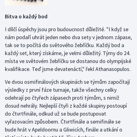
Stolní tenis
Bitva o každý bod
Triatlon
I dílčí úspěchy jsou pro budoucnost důležité. "I když se
Veslování
nám podaří uhrát jeden nebo dva sety v jednom zápase,
tak se to počítá do světového žebříčku. Každý bod a
Vodní slalom
každý set, který získáme, je velmi důležitý. Týmy do 24.
místa ve světovém žebříčku se dostanou do olympijské
Volejbal
kvalifikace. Teď jsme devatenáctí," řekl Athanasopulos.
Ostatní
Ve dvou osmifinálových skupinách se týmům započítají
výsledky z první fáze turnaje, takže všechny celky
odehrají po čtyřech zápasech proti týmům, s nimiž
dosud nehrály. Nejlepší čtyři z každé skupiny postoupí
do čtvrtfinále, odkud už se bude postupovat
vyřazovacím způsobem. Čtvrtfinále a semifinále se
bude hrát v Apeldoornu a Gliwicích, finále a utkání o