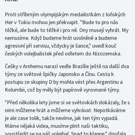
Proti stříbrným olympijským medailistkám z loňských
Gymnastika
Her v Tokiu mohou jen překvapit. "Bude to pro nás
Házená
těžké, ale bude to těžké i pro ně. Ony musejí vyhrát. My
nemusíme. Když budeme hrát uvolněně a budeme
Jezdectví
agresivní při servisu, vždycky je šance," uvedl kouč
českých volejbalistek před odletem do Nizozemska.
Judo
Češky v Arnhemu narazí vedle Brazílie ještě na další dva
Krasobruslení
týmy ze světové špičky Japonsko a Čínu. Cesta k
postupu ze skupiny D by mohla vést přes Argentinu a
Lezení
Kolumbii, což by měly být papírově vyrovnané týmy.
Lyže a snowboard
"Před několika lety jsme si ve světovkách dokázaly, že s
nimi můžeme hrát a můžeme vyhrávat. Nepotkáváme
Moderní pětiboj
je ale zase tolik, takže nevíme, jak ten tým vypadá.
Máme nějaká videa, musíme plnit naši taktiku,
Motorsport
soustředit se na náš volejbal. Snad to klapne," doufala