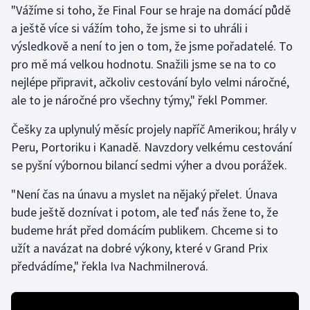
"Vážíme si toho, že Final Four se hraje na domácí půdě
a ještě více si vážím toho, že jsme si to uhráli i
Gymnastika
výsledkově a není to jen o tom, že jsme pořadatelé. To
pro mě má velkou hodnotu. Snažili jsme se na to co
Házená
nejlépe připravit, ačkoliv cestování bylo velmi náročné,
Jezdectví
ale to je náročné pro všechny týmy," řekl Pommer.
Češky za uplynulý měsíc projely napříč Amerikou; hrály v
Judo
Peru, Portoriku i Kanadě. Navzdory velkému cestování
se pyšní výbornou bilancí sedmi výher a dvou porážek.
Krasobruslení
"Není čas na únavu a myslet na nějaký přelet. Únava
Lezení
bude ještě doznívat i potom, ale teď nás žene to, že
budeme hrát před domácím publikem. Chceme si to
Lyže a snowboard
užít a navázat na dobré výkony, které v Grand Prix
Moderní pětiboj
předvádíme," řekla Iva Nachmilnerová.
Motorsport