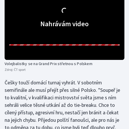
Olympijské hry
Nahrávám video
Parasport
Plavání
Plážový volejbal
Ragby
Volejbalistky se na Grand Prix střetnou s Polskem
Zdroj:
ČT sport
Rychlobruslení
Češky touží domácí turnaj vyhrát. V sobotním
semifinále ale musí přejít přes silné Polsko. "Soupeř je
Rychlostní kanoistika
to kvalitní, v kvalifikaci mistrovství světa jsme s ním
sehráli velice těsné utkání až do tie-breaku. Chce to
Short track
cílený přístup, agresivní hru, nestačí jen bránit a čekat
Sportovní střelba
na jejich chybu. Přijedou polští fanoušci, ale pro nás je
to odměna za tu dobu, co jsme byli teď dlouho pryč.