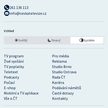
261 136 113
info@ceskatelevize.cz
Vzhled
Světlý
Tmavý
Systém
TV program
Pro média
Živé vysílání
Reklama
TV poplatky
Studio Brno
Teletext
Studio Ostrava
Podcasty
Rada ČT
Počasí
Kariéra
E-shop
Podávání námětů
Mobilní a TV aplikace
Časté dotazy
Vše o ČT
Kontakty