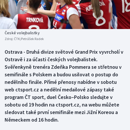
Baseball a softbal
Soutěže
Basketbal
Historické návraty
Biatlon
Aplikace ČT sport
České volejbalistky
Zdroj:
ČTK/Petrášek Radek
Boby a skeleton
AZ kvíz
Ostrava - Druhá divize světové Grand Prix vyvrcholí v
Ostravě i za účasti českých volejbalistek.
Box
Svěřenkyně trenéra Zdeňka Pommera se střetnou v
Curling
semifinále s Polskem a budou usilovat o postup do
nedělního finále. Přímé přenosy nabídne v sobotu
Dostihy
web ctsport.cz a nedělní medailové zápasy také
program ČT sport, duel Česko–Polsko sledujte v
Florbal
sobotu od 19 hodin na ctsport.cz, na webu můžete
sledovat také první semifinále mezi Jižní Koreou a
Futsal
Německem od 16 hodin.
Golf