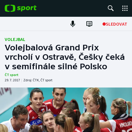
POPULÁRNÍ
SLEDOVAT
Fotbal
VOLEJBAL
Volejbalová Grand Prix
Hokej
vrcholí v Ostravě, Češky čeká
v semifinále silné Polsko
Tenis
ČT sport
Atletika
29. 7. 2017
|
Zdroj:
ČTK
,
ČT sport
Cyklistika
DALŠÍ SPORTY
Americký fotbal
NEPŘEHLÉDNĚTE