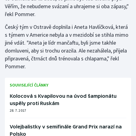
Stolní tenis
Věřím, že nebudeme svázaní a uhrajeme si oba zápasy,"
řekl Pommer.
Triatlon
Český tým v Ostravě doplnila i Aneta Havlíčková, která
Veslování
s týmem v Americe nebyla a v mezidobí se stihla mimo
jiné vdát. "Aneta je lídr mančaftu, byli jsme takhle
Vodní slalom
domluveni, aby si trochu orazila. Ale nezahálela, přijela
připravená, čtrnáct dnů trénovala s chlapama," řekl
Volejbal
Pommer.
Ostatní
SOUVISEJÍCÍ ČLÁNKY
Kolocová s Kvapilovou na úvod šampionátu
uspěly proti Ruskám
28. 7. 2017
Volejbalistky v semifinále Grand Prix narazí na
Polsko